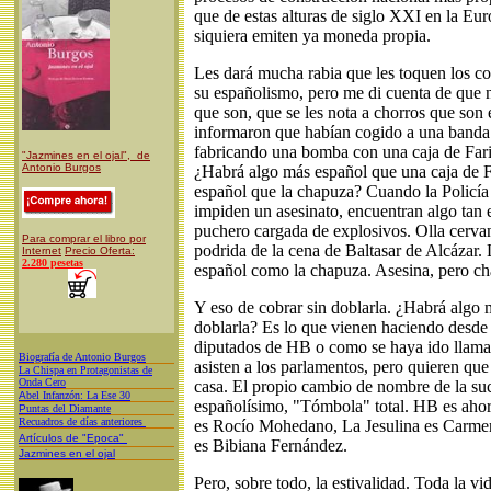
que de estas alturas de siglo XXI en la Eu
siquiera emiten ya moneda propia.
Les dará mucha rabia que les toquen los co
su españolismo, pero me di cuenta de que 
que son, que se les nota a chorros que son 
informaron que habían cogido a una banda
fabricando una bomba con una caja de Faria
"Jazmines en el ojal", de
Antonio Burgos
¿Habrá algo más español que una caja de F
español que la chapuza? Cuando la Policía 
impiden un asesinato, encuentran algo tan
puchero cargada de explosivos. Olla cervant
Para comprar el libro por
podrida de la cena de Baltasar de Alcázar.
Internet
Precio Oferta:
2.280 pesetas
español como la chapuza. Asesina, pero cha
Y eso de cobrar sin doblarla. ¿Habrá algo 
doblarla? Es lo que vienen haciendo desde
diputados de HB o como se haya ido llam
Biografía de Antonio Burgos
asisten a los parlamentos, pero quieren qu
L
a Chispa en Protagonistas de
Onda Cero
casa. El propio cambio de nombre de la suc
A
bel Infanzón: La Ese 30
españolísimo, "Tómbola" total. HB es aho
P
untas del Diamante
Recuadros de días anteriores
es Rocío Mohedano, La Jesulina es Carmen
Artículos de "Epoca"
es Bibiana Fernández.
Jazmines en el ojal
Pero, sobre todo, la estivalidad. Toda la v