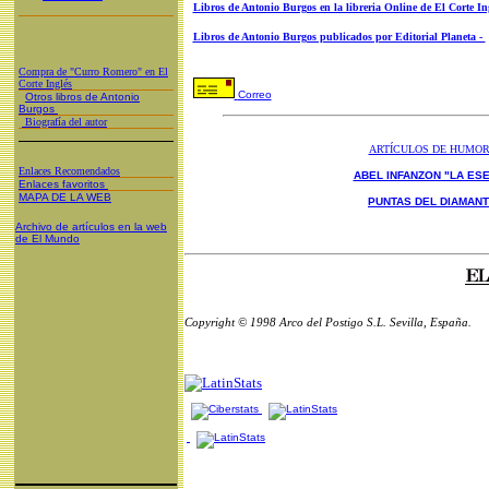
Libros de Antonio Burgos en la libreria Online de El Corte In
Libros de Antonio Burgos publicados por Editorial Planeta -
Compra de "Curro Romero" en El
Corte Inglés
Correo
Otros libros de Antonio
Burgos
Biografía del autor
ARTÍCULOS DE HUMO
Enlaces Recomendados
ABEL INFANZON "LA ESE
Enlaces favoritos
MAPA DE LA WEB
PUNTAS DEL DIAMAN
Archivo de artículos en la web
de El Mundo
Copyright © 1998 Arco del Postigo S.L. Sevilla, España.