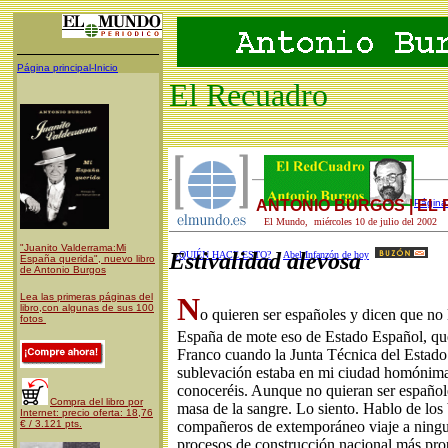
Página principal-Inicio
El Recuadro
ANTONIO BURGOS | EL
Página 
El Mundo, miércoles 10 de julio del 2002
"Juanito Valderrama:Mi
Estivalidad alevosa
¿QUIÉN HACE ESTO?
Abel Infanzón de hoy
España querida", nuevo libro
de Antonio Burgos
Lea las primeras páginas del
N
libro,con algunas de sus 100
o quieren ser españoles y dicen que no 
fotos
España de mote eso de Estado Español, que
Franco cuando la Junta Técnica del Estado 
sublevación estaba en mi ciudad homónima.
conoceréis. Aunque no quieran ser españole
Compra del libro por
masa de la sangre. Lo siento. Hablo de los
Internet: precio oferta: 18,76
€ / 3.121 pts.
compañeros de extemporáneo viaje a ningun
procesos de construcción nacional más prop