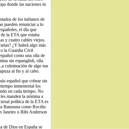
ropa donde las naciones ni
stados de los tuétanos de
no pueden renunciar a lo
españoles, el día que
 de la ETA que estaba
s y cuatro cables viejos.
arias? ¿Y habrá algo más
o la Guardia Civil
 español como una olla de
ina sin espanglish, olla
 La culminación de algo tan
puza al fin y al cabo.
más español que cobrar sin
 tiempo inmemorial los
ando en cada tiempo. No
e les manden la nómina a
ursal política de la ETA es
ra Batasuna como Rociíto
 Janeiro o Bibi Anderson
ida de Dios en España se