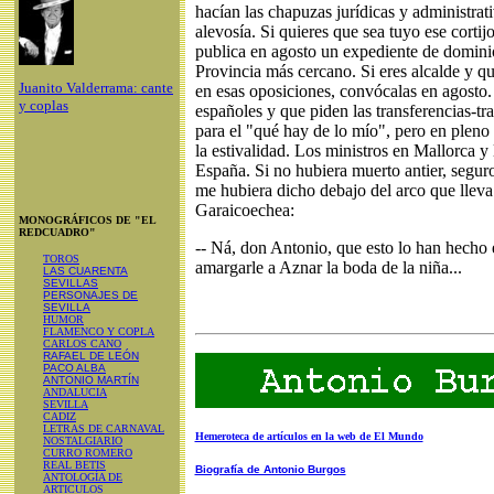
hacían las chapuzas jurídicas y administrati
alevosía. Si quieres que sea tuyo ese cortij
publica en agosto un expediente de dominio
Provincia más cercano. Si eres alcalde y qu
Juanito Valderrama: cante
en esas oposiciones, convócalas en agosto.
y coplas
españoles y que piden las transferencias-t
para el "qué hay de lo mío", pero en pleno 
la estivalidad. Los ministros en Mallorca y 
España. Si no hubiera muerto antier, segur
me hubiera dicho debajo del arco que llev
Garaicoechea:
MONOGRÁFICOS DE "EL
REDCUADRO"
-- Ná, don Antonio, que esto lo han hecho 
TOROS
amargarle a Aznar la boda de la niña...
LAS CUARENTA
SEVILLAS
PERSONAJES DE
SEVILLA
HUMOR
FLAMENCO Y COPLA
CARLOS CANO
RAFAEL DE LEÓN
PACO ALBA
ANTONIO MARTÍN
ANDALUCIA
SEVILLA
CADIZ
LETRAS DE CARNAVAL
Hemeroteca de artículos en la web de El Mundo
NOSTALGIARIO
CURRO ROMERO
REAL BETIS
Biografía de Antonio Burgos
ANTOLOGÍA DE
ARTICULOS