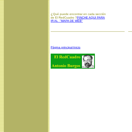
¿
Qué puede encontrar en cada sección
de El RedCuadro ?
PINCHE AQUI PARA
IR AL "MAPA DE WEB"
Página principal-Inicio