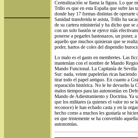
Centralización se llama la figura. Lo que 
Trillo es que en esta España que sufre las t
donde hay 17 formas distintas de operarte 
Sanidad transferida te asista, Trillo ha sa
de su cartera ministerial y ha dicho que se 
con un solo bastón se ejerce más efectivam
ponerse a pegarles bastonazos, un poner, a 
aquello que muchos quisieran que se realiz
poder, hartos de coles del dispendio burocr
Lo malo es el gasto en membretes. Las ficc
mantenían con el nombre de Mando Regiona
Mando Funcional. La Capitanía de Sevilla
Sur: nada, veinte papelerías ricas haciendo
tirar todo el papel antiguo. En cuanto a Gr
reparación histórica. No le he devuelto la 
malos tiempos para las autonomías en Defen
Mando de Adiestramiento y Doctrina. Ya sab
que los militares (a quienes el valor no se l
reconoce) le han echado casta y en la orga
hecho como a muchos les gustaría se hiciese
en que tristemente se ha convertido aquella
autonomías.