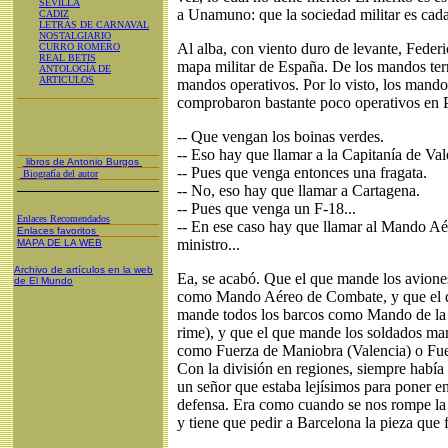
SEVILLA
a Unamuno: que la sociedad militar es cada 
CADIZ
LETRAS DE CARNAVAL
NOSTALGIARIO
Al alba, con viento duro de levante, Federi
CURRO ROMERO
REAL BETIS
mapa militar de España. De los mandos terri
ANTOLOGÍA DE
ARTICULOS
mandos operativos. Por lo visto, los mandos 
comprobaron bastante poco operativos en Pe
-- Que vengan los boinas verdes.
-- Eso hay que llamar a la Capitanía de Val
libros de Antonio Burgos
-- Pues que venga entonces una fragata.
Biografía del autor
-- No, eso hay que llamar a Cartagena.
-- Pues que venga un F-18...
Enlaces Recomendados
-- En ese caso hay que llamar al Mando Aé
Enlaces favoritos
ministro...
MAPA DE LA WEB
Archivo de artículos en la web
Ea, se acabó. Que el que mande los avione
de El Mundo
como Mando Aéreo de Combate, y que el 
mande todos los barcos como Mando de la 
rime), y que el que mande los soldados ma
como Fuerza de Maniobra (Valencia) o Fuerz
Con la división en regiones, siempre había 
un señor que estaba lejísimos para poner en
defensa. Era como cuando se nos rompe la l
y tiene que pedir a Barcelona la pieza que f