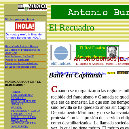
Página principal-Inicio
El Recuadro
De rosa y oro"
, la firma de
Antonio Burgos en ¡HOLA!
Biografía de Antonio Burgos
L
a Chispa en Protagonistas de
Onda Cero
A
bel Infanzón: La Ese 30
ANTONIO BURGOS | EL
Página 
P
untas del Diamante
Recuadros de días anteriores
El Mundo de Andalucía, martes 10 de septie
Enlaces recomendados
Baile en Capitanía
¿QUIÉN HACE ESTO?
Abel Infanzón de hoy
MONOGRÁFICOS DE "EL
REDCUADRO"
C
uando se reorganizaron las regiones mi
TOROS
LAS CUARENTA
recibida del franquismo y Granada se quedó
SEVILLAS
PERSONAJES DE
que era de menester. Lo que son los tiemp
SEVILLA
sino Sevilla se ha quedado ahora sin Capit
HUMOR
FLAMENCO Y COPLA
Departamento Marítimo, y no se ha levanta
CARLOS CANO
protesta. Con la supresión del servicio obli
RAFAEL DE LEÓN
PACO ALBA
como desmilitarizados. La llamada sociedad
ANTONIO MARTÍN
ANDALUCIA
vez, lo cual no tiene mérito. El mérito es e