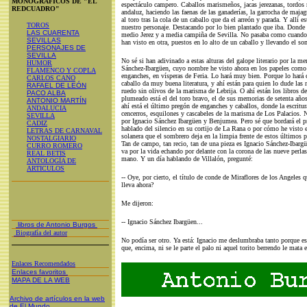
MONOGRÁFICOS DE "EL
espectáculo campero. Caballos marismeños, jacas jerezanas, tordos 
REDCUADRO"
andaluz, haciendo las faenas de las ganaderías, la garrocha de majag
al toro tras la cola de un caballo que da el arreón y parada. Y allí 
TOROS
nuestro personaje. Destacando por lo bien plantado que iba. Donde e
LAS CUARENTA
medio Jerez y a media campiña de Sevilla. No pasaba como cuando 
SEVILLAS
han visto en otra, puestos en lo alto de un caballo y llevando el s
PERSONAJES DE
SEVILLA
No sé si han adivinado a estas alturas del galope literario por la 
HUMOR
Sánchez-Ibargüen, cuyo nombre he visto ahora en los papeles como
FLAMENCO Y COPLA
enganches, en vísperas de Feria. Lo hará muy bien. Porque lo hará 
CARLOS CANO
caballo da muy buena literatura, y ahí están para quien lo dude las
RAFAEL DE LEÓN
ruedo sin olivos de la marisma de Lebrija. O ahí están los libros 
PACO ALBA
plumeado está el del toro bravo, el de sus memorias de setenta años 
ANTONIO MARTÍN
ahí está el último pregón de enganches y caballos, donde la escritu
ANDALUCIA
cencerros, esquilones y cascabeles de la marisma de Los Palacios. No
SEVILLA
por Ignacio Sánchez Ibargüen y Benjumea. Pero sé que bordará el p
CADIZ
hablado del silencio en su cortijo de La Rana o por cómo he visto e
LETRAS DE CARNAVAL
solanera que el sombrero deja en la limpia frente de estos últimos pa
NOSTALGIARIO
Tan de campo, tan recio, tan de una pieza es Ignacio Sánchez-Ibarg
CURRO ROMERO
va por la vida echando por delante con la corona de las nueve perlas
REAL BETIS
mano. Y un día hablando de Villalón, pregunté:
ANTOLOGÍA DE
ARTICULOS
-- Oye, por cierto, el título de conde de Miraflores de los Angeles 
lleva ahora?
Me dijeron:
-- Ignacio Sánchez Ibargüen...
libros de Antonio Burgos
Biografía del autor
No podía ser otro. Ya está: Ignacio me deslumbraba tanto porque es 
que, encima, ni se le parte el palo ni aquel torito berrendo le mata e
Enlaces Recomendados
Enlaces favoritos
MAPA DE LA WEB
Archivo de artículos en la web
de El Mundo