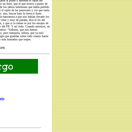
aron al poder y abrieron el cajón del
do un duro; que el que estuvo a punto de
ío de los labios bembones que había perdido
 el cajón de las pensiones y vio que tenía
 una, buscar bajo la tierra si fuera
 la bancarrota a que nos habían llevado los
 velas y muy de pasada, dice el tío del
, y que si la tienen es por los encajes de
o del PP. Y así todo. Cuando entonces, en
ientos: "Señores, que nos hemos
o, pero tranquila, señora, que ya está
 regla que guardan sobre todo cuanto hacen
o más honrados que torpes.
Agag.
glés