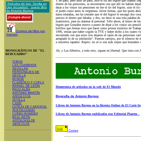
Y de paso, pero muy de paso, dice el tío del bigote que cuando lleg
"Artículos de lujo: Sevilla en
dinero de las pensiones, se encontraron con que allí no habían deja
cien recuadros", nuevo libro
dejar a los viejos sin pensiones no fue el tío del bigote, sino el t
de Antonio Burgos
el poder como antes la vergüenza. Javier Arenas, que fue quien abrió
hasta telarañas, me ha contado que el del bigote le encargó dos cosas:
preciso el dinero que faltaba; y dos, no decir ni una sola palabra de
manirrotos, para no alarmar al personal. Sólo ahora, al humo de las
bigote que González estuvo a punto de dejar a los viejos sin pensión
bolillos que Arenas tuvo que hacer como primer ministro de Trabaj
Compra del libro por
1996, tenían que haber cogido la TVE y haber dicho a los cuatro v
Internet
encontrado con que estos tíos dejaron el cajón de las pensiones vací
arreglado lo de su jubilación". Parecen cartujos, por el silencio de
a cencerros tapados. Repito: no sé si son más torpes que honrados 
MONOGRÁFICOS DE "EL
Ah, y Los Albertos, a todo esto, siguen en libertad. Que rima con 
REDCUADRO"
TOROS
LAS CUARENTA
SEVILLAS
PERSONAJES DE
SEVILLA
HUMOR
FLAMENCO Y COPLA
RAFAEL DE LEÓN
Hemeroteca de artículos en la web de El Mundo
PACO ALBA
ANTONIO MARTÍN
ANDALUCIA
Biografía de Antonio Burgos
SEVILLA
CADIZ
Libros de Antonio Burgos en la libreria Online de El Corte In
LETRAS DE CARNAVAL
NOSTALGIARIO
CURRO ROMERO
Libros de Antonio Burgos publicados por Editorial Planeta -
REAL BETIS
ANTOLOGÍA DE
ARTICULOS
Correo