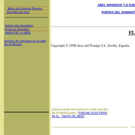
ABEL INFANZON "LA ESE
libros de Antonio Burgos
Biografía del autor
PUNTAS DEL DIAMAN
Enlaces Recomendados
Enlaces favoritos
MAPA DE LA WEB
Archivo de artículos en la web
de El Mundo
Copyright © 1998 Arco del Postigo S.L. Sevilla, España.
¿
Qué puede encontrar en cada sección
de El RedCuadro ?
PINCHE AQUI PARA
IR AL "MAPA DE WEB"