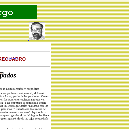
 RECUADRO
principal-Inicio
apados
de la Comunicación en su política
a, en pucherazo unipersonal, el Premio
do a Aznar, por lo de las pensiones. Como
si las pensiones tuvieran algo que ver
otra. Y ha empezado el hondísimo debate
an un letrero que decía: "Cuidado con los
s jubilados: "Cuidado con los rateros de
ra antes de emitir su voto". Aquí se hizo
s que si ganaba el tío del bigote les iba a
 que si gana el tío de las cejas se quedarán