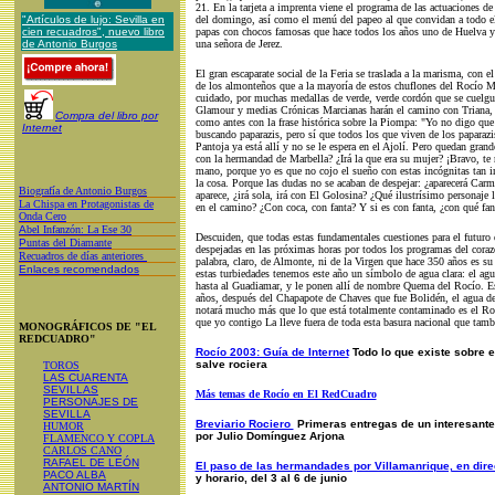
21. En la tarjeta a imprenta viene el programa de las actuaciones d
"Artículos de lujo: Sevilla en
del domingo, así como el menú del papeo al que convidan a todo el 
cien recuadros", nuevo libro
papas con chocos famosas que hace todos los años uno de Huelva y 
de Antonio Burgos
una señora de Jerez.
El gran escaparate social de la Feria se traslada a la marisma, con e
de los almonteños que a la mayoría de estos chuflones del Rocío Me
cuidado, por muchas medallas de verde, verde cordón que se cuelg
Glamour y medias Crónicas Marcianas harán el camino con Triana, 
Compra del libro por
como antes con la frase histórica sobre la Piompa: "Yo no digo que
Internet
buscando paparazis, pero sí que todos los que viven de los paparazi
Pantoja ya está allí y no se le espera en el Ajolí. Pero quedan grand
con la hermandad de Marbella? ¿Irá la que era su mujer? ¡Bravo, te
mano, porque yo es que no cojo el sueño con estas incógnitas tan 
la cosa. Porque las dudas no se acaban de despejar: ¿aparecerá Carm
Biografía de Antonio Burgos
aparece, ¿irá sola, irá con El Golosina? ¿Qué ilustrísimo personaje
L
a Chispa en Protagonistas de
en el camino? ¿Con coca, con fanta? Y si es con fanta, ¿con qué fa
Onda Cero
A
bel Infanzón: La Ese 30
Descuiden, que todas estas fundamentales cuestiones para el futuro
P
untas del Diamante
despejadas en las próximas horas por todos los programas del corazó
Recuadros de días anteriores
palabra, claro, de Almonte, ni de la Virgen que hace 350 años es s
Enlaces recomendados
estas turbiedades tenemos este año un símbolo de agua clara: el ag
hasta al Guadiamar, y le ponen allí de nombre Quema del Rocío. Es
años, después del Chapapote de Chaves que fue Bolidén, el agua d
notará mucho más que lo que está totalmente contaminado es el R
que yo contigo La lleve fuera de toda esta basura nacional que tambi
MONOGRÁFICOS DE "EL
REDCUADRO"
Rocío 2003: Guía de Internet
Todo lo que existe sobre e
salve rociera
TOROS
LAS CUARENTA
SEVILLAS
Más temas de Rocío en El RedCuadro
PERSONAJES DE
SEVILLA
Breviario Rociero
Primeras entregas de un interesante 
HUMOR
por Julio Domínguez Arjona
FLAMENCO Y COPLA
CARLOS CANO
RAFAEL DE LEÓN
El paso de las hermandades por Villamanrique, en direc
PACO ALBA
y horario, del 3 al 6 de junio
ANTONIO MARTÍN