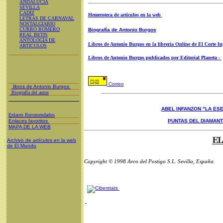
ANDALUCIA
SEVILLA
CADIZ
Hemeroteca de artículos en la web
LETRAS DE CARNAVAL
NOSTALGIARIO
CURRO ROMERO
Biografía de Antonio Burgos
REAL BETIS
ANTOLOGÍA DE
Libros de Antonio Burgos en la libreria Online de El Corte In
ARTICULOS
Libros de Antonio Burgos publicados por Editorial Planeta -
Correo
libros de Antonio Burgos
Biografía del autor
ABEL INFANZON "LA ESE
Enlaces Recomendados
Enlaces favoritos
PUNTAS DEL DIAMAN
MAPA DE LA WEB
Archivo de artículos en la web
de El Mundo
Copyright © 1998 Arco del Postigo S.L. Sevilla, España.