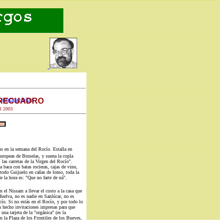
 RECUADRO
principal-Inicio
l 2003
os en la semana del Rocío. Estalla en
 europeas de Bruselas, y suena la copla
 las carretas de la Virgen del Rocío".
a baca con batas rocieras, cajas de vino,
todo Guijuelo en cañas de lomo, toda la
 la hora es: "Que no farte de ná".
 el Nissam a llevar el costo a la casa que
Huelva, no es nadie en Sanlúcar, no es
cío. Si no estás en el Rocío, y por todo lo
n hecho invitaciones impresas para que
na tarjeta de la "orgánica" (es la
 en la Plaza de los Frontiles de los Bueyes,