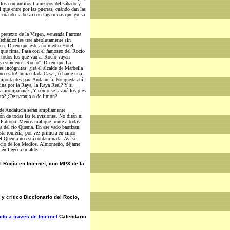
e los conjuntitos flamencos del sábado y
que entre por las puertas; cuándo dan las
cuándo la berza con tagarninas que guisa
l pretexto de la Virgen, venerada Patrona
diático les trae absolutamente sin
uen. Dicen que este año medio Hotel
que rima. Pasa con el famoseo del Rocío
 todos los que van al Rocío vayan
s están en el Rocío". Dicen que La
es incógnitas: ¿irá el alcalde de Marbella
 necesito! Inmaculada Casal, échame una
importantes para Andalucía. No queda ahí
ina por la Raya, la Raya Real? Y si
 la acompañará? ¿Y cómo se lavará los pies
nta? ¿De naranja o de limón?
 de Andalucía serán ampliamente
n de todas las televisiones. No dirán ni
u Patrona. Menos mal que frente a todas
ua del río Quema. En ese vado bautizan
ta romería, por vez primera en cinco
el Quema no está contaminada. Así se
ocío de los Medios. Almonteño, déjame
én llegó a tu aldea...
l Rocío en Internet, con MP3 de la
y crítico Diccionario del Rocío,
to a través de Internet
Calendario