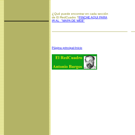
¿
Qué puede encontrar en cada sección
de El RedCuadro ?
PINCHE AQUI PARA
IR AL "MAPA DE WEB"
Página principal-Inicio