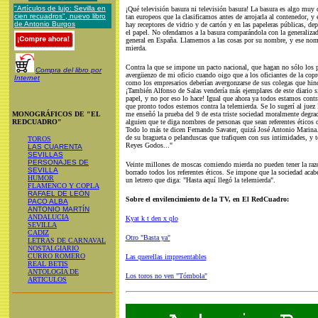
"Artículos de lujo: Sevilla en
¡Qué televisión basura ni televisión basura! La basura es algo mu
cien recuadros", nuevo libro
tan europeos que la clasificamos antes de arrojarla al contenedor, y
de Antonio Burgos
hay receptores de vidrio y de cartón y en las papeleras públicas, de
el papel. No ofendamos a la basura comparándola con la generaliza
general en España. Llamemos a las cosas por su nombre, y ese nom
mierda.
Contra la que se impone un pacto nacional, que hagan no sólo los 
Compra del libro por
avergüenzo de mi oficio cuando oigo que a los oficiantes de la copro
Internet
como los empresarios deberían avergonzarse de sus colegas que hinc
¡También Alfonso de Salas vendería más ejemplares de este diario si
papel, y no por eso lo hace! Igual que ahora ya todos estamos contr
que pronto todos estemos contra la telemierda. Se lo sugerí al juez
MONOGRÁFICOS DE "EL
me enseñó la prueba del 9 de esta triste sociedad moralmente degrad
REDCUADRO"
alguien que te diga nombres de personas que sean referentes éticos d
Todo lo más te dicen Fernando Savater, quizá José Antonio Marina
de su bragueta o pelanduscas que trafiquen con sus intimidades, y t
TOROS
Reyes Godos..."
LAS CUARENTA
SEVILLAS
PERSONAJES DE
Veinte millones de moscas comiendo mierda no pueden tener la razó
SEVILLA
borrado todos los referentes éticos. Se impone que la sociedad aca
HUMOR
un letrero que diga: "Hasta aquí llegó la telemierda".
FLAMENCO Y COPLA
RAFAEL DE LEÓN
Sobre el envilencimiento de la TV, en El RedCuadro:
PACO ALBA
ANTONIO MARTÍN
ANDALUCIA
Kyat k t den x qlo
SEVILLA
CADIZ
Otro "Basta ya"
LETRAS DE CARNAVAL
NOSTALGIARIO
CURRO ROMERO
Las querellas impresentables
REAL BETIS
ANTOLOGÍA DE
Los toros no ven "Tómbola"
ARTICULOS