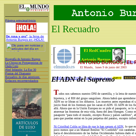
Página principal-Inicio
El Recuadro
De rosa y oro"
, la firma de
Antonio Burgos en ¡HOLA!
Biografía de Antonio Burgos
ANTONIO BURGOS | EL
Página 
L
a Chispa en Protagonistas de
Onda Cero
El Mundo, lunes 9 de junio del 2003
A
bel Infanzón: La Ese 30
P
untas del Diamante
Recuadros de días anteriores
El ADN del Supremo
¿QUIÉN HACE ESTO?
Abel Infanzón de hoy
Enlaces recomendados
T
odos nos sabemos nuestro DNI de carretilla, y la letra de nuestr
hipoteca, y el RH del grupo sanguíneo. Ahora habrá que aprenders
ADN no se libran ni los difuntos. Los muertos antes esperaban el 
juicio final de los forenses que les sacan el ADN. El ADN de los f
allá. Ahora que en la Unión Europea no se pide el pasaporte, se lo 
atravesar las fronteras de esta vida, fuera del área Shengen. Como e
pasaporte "para todo el mundo, excepto Rusia y países satélites", a
para que puedan entrar en la paz perpetua del paraíso, excepto infiern
Ni Cristóbal Colón se libra de que le han saquen el ADN
, lo que e
poco menos que a un Manuel Benítez "El Cordobés" con carabelas. 
hacia el descubrimiento de las Indias Occidentales hubiera dado el 