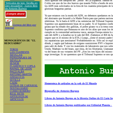
Julio Iglesias con casoplón del "¡Hola!" en La Española. Sabido es 
"Artículos de lujo: Sevilla en
Colón con uno de los dos huevos que manda Trillo a bordo de avion
cien recuadros", nuevo libro
los ADN más solicitados en la lista de los cuarenta principales de l
de Antonio Burgos
gloriosas braguetas patrias.
Ya que estamos con la moda del ADN, no debemos quedarnos en las c
del almirante que fecundó a la Madre Patria para que pariera nacione
ubérrimas. Yo le haría el ADN a las sentencias del Tribunal Suprem
Supremo son aparentemente hijas de su padre. Si el Supremo confir
Compra del libro por
gitana que ha robado dos gallinas, el pobre gitano va a la trena como
Internet
Supremo confirma que Batasuna es uno de los alias que usan los del
cumple en la comunidad autónoma vasca, aunque Europa entera la a
sale del ADN y a Arzalluz no le sale del RH. (Sabemos el RH de Ar
seguro que es el mismo de la ETA.) Luego, ¿tiene el mismo padre la
MONOGRÁFICOS DE "EL
los separatistas que asesinaron? Probablemente no. Sólo así se expli
REDCUADRO"
dónde, y según qué balones de oxigeno suministren PNV e Izquie
para salir de duda. Y con los materiales de laboratorio que nos so
Unida. Madrazo va del brazo, que rima, de los filoetarras; Llamaza
TOROS
va del brazo de sus votantes del PP. ¿Son los tres hijos del mism
LAS CUARENTA
urge investigar. Si no queremos que el Tribunal Supremo se nos qu
SEVILLAS
PERSONAJES DE
SEVILLA
HUMOR
FLAMENCO Y COPLA
RAFAEL DE LEÓN
PACO ALBA
ANTONIO MARTÍN
ANDALUCIA
SEVILLA
CADIZ
Hemeroteca de artículos en la web de El Mundo
LETRAS DE CARNAVAL
NOSTALGIARIO
CURRO ROMERO
Biografía de Antonio Burgos
REAL BETIS
ANTOLOGÍA DE
Libros de Antonio Burgos en la libreria Online de El Corte In
ARTICULOS
Libros de Antonio Burgos publicados por Editorial Planeta -