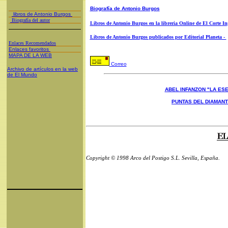
Biografía de Antonio Burgos
libros de Antonio Burgos
Biografía del autor
Libros de Antonio Burgos en la libreria Online de El Corte In
Libros de Antonio Burgos publicados por Editorial Planeta -
Enlaces Recomendados
Enlaces favoritos
MAPA DE LA WEB
Correo
Archivo de artículos en la web
de El Mundo
ABEL INFANZON "LA ESE
PUNTAS DEL DIAMAN
Copyright © 1998 Arco del Postigo S.L. Sevilla, España.