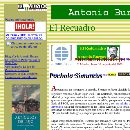
Página principal-Inicio
El Recuadro
De rosa y oro"
, la firma de
Antonio Burgos en ¡HOLA!
Biografía de Antonio Burgos
ANTONIO BURGOS | EL
Página 
L
a Chispa en Protagonistas de
Onda Cero
El Mundo, lunes 16 de junio del 2003
A
bel Infanzón: La Ese 30
P
untas del Diamante
Recuadros de días anteriores
Pocholo Simancas
¿QUIÉN HACE ESTO?
Abel Infanzón de hoy
Enlaces recomendados
A
cepten por un momento la ucronía. Siempre es buen ejercicio la
siguiente composición de lugar: está Ruiz Gallardón, sin maceros ni
Madrid, y de pronto media docena de concejales le salen ranas por
que van a comprar tabaco y no vuelven. Y adiós, pampa mía la mayo
liado el PSOE, con su enorme aparato mediático y con
su infinita 
adversario
hasta del hundimiento de las Torres Gemelas si se tercia,
habilidad de hacer lo blanco negro que tiene el PSOE sólo es igualad
PP para hacerlo todo gris y aceptar que ahí se las den todas.
Sigan imaginando ucronías. Piensen que Tamayo y Sáez son del PP,
recalificador de parcelas en Villaviciosa de Odón (sin Elorza). ¿No 
boca? ¿No están viendo ese aparato mediático echando humo, denunc