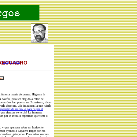
 RECUADRO
principal-Inicio
 funesta manía de pensar. Háganse la
 bastón, para ser elegido alcalde de
que no los han puesto en Urbanismo; dicen
ría absoluta. ¿Se imaginan la que habría
capacidad de embrollo para culpar al
 que siempre se tercia? La inmensa
a por la infinita capacidad que tiene el
 y que aparecen sobre un horizonte
están oyendo a Zapatero largar por esa
iando el gatuperio? Pues estos señores