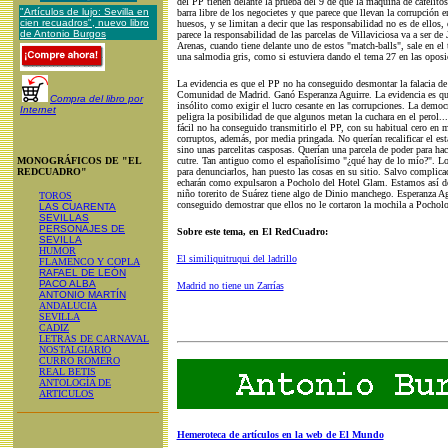
del PP tienen delante la prueba del 9 de que la máquina de cafelito
"Artículos de lujo: Sevilla en
barra libre de los negocietes y que parece que llevan la corrupción e
cien recuadros", nuevo libro
huesos, y se limitan a decir que las responsabilidad no es de ellos,
de Antonio Burgos
parece la responsabilidad de las parcelas de Villaviciosa va a ser de
Arenas, cuando tiene delante uno de estos "match-balls", sale en el 
una salmodia gris, como si estuviera dando el tema 27 en las oposic
La evidencia es que el PP no ha conseguido desmontar la falacia de 
Comunidad de Madrid. Ganó Esperanza Aguirre. La evidencia es que
Compra del libro por
insólito como exigir el lucro cesante en las corrupciones. La democr
Internet
peligra la posibilidad de que algunos metan la cuchara en el perol.
fácil no ha conseguido transmitirlo el PP, con su habitual cero en
corruptos, además, por media pringada. No querían recalificar el e
sino unas parcelitas casposas. Querían una parcela de poder para ha
MONOGRÁFICOS DE "EL
cutre. Tan antiguo como el españolísimo "¿qué hay de lo mío?". Lo
REDCUADRO"
para denunciarlos, han puesto las cosas en su sitio. Salvo complica
echarán como expulsaron a Pocholo del Hotel Glam. Estamos así de 
niño torerito de Suárez tiene algo de Dinio manchego. Esperanza Ag
TOROS
conseguido demostrar que ellos no le cortaron la mochila a Pocholo
LAS CUARENTA
SEVILLAS
PERSONAJES DE
Sobre este tema, en El RedCuadro:
SEVILLA
HUMOR
El similiquitruqui del ladrillo
FLAMENCO Y COPLA
RAFAEL DE LEÓN
PACO ALBA
Madrid no tiene un Zarrías
ANTONIO MARTÍN
ANDALUCIA
SEVILLA
CADIZ
LETRAS DE CARNAVAL
NOSTALGIARIO
CURRO ROMERO
REAL BETIS
ANTOLOGÍA DE
ARTICULOS
Hemeroteca de artículos en la web de El Mundo