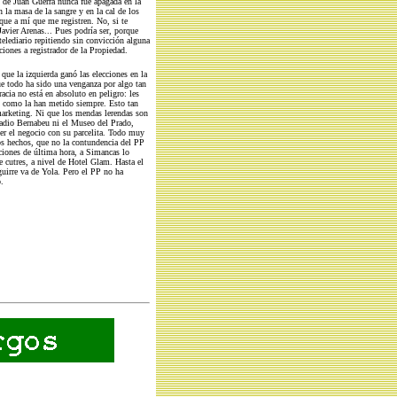
s de Juan Guerra nunca fue apagada en la
n la masa de la sangre y en la cal de los
 que a mí que me registren. No, si te
 Javier Arenas... Pues podría ser, porque
telediario repitiendo sin convicción alguna
iones a registrador de la Propiedad.
que la izquierda ganó las elecciones en la
 todo ha sido una venganza por algo tan
acia no está en absoluto en peligro: les
.. como la han metido siempre. Esto tan
 marketing. Ni que los mendas lerendas son
stadio Bernabeu ni el Museo del Prado,
cer el negocio con su parcelita. Todo muy
s hechos, que no la contundencia del PP
ciones de última hora, a Simancas lo
cutres, a nivel de Hotel Glam. Hasta el
uirre va de Yola. Pero el PP no ha
.