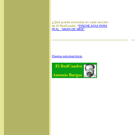
¿
Qué puede encontrar en cada sección
de El RedCuadro ?
PINCHE AQUI PARA
IR AL "MAPA DE WEB"
Página principal-Inicio