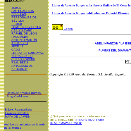
REDCUADRO"
Libros de Antonio Burgos en la libreria Online de El Corte In
TOROS
LAS CUARENTA
Libros de Antonio Burgos publicados por Editorial Planeta -
SEVILLAS
PERSONAJES DE
SEVILLA
HUMOR
FLAMENCO Y COPLA
Correo
CARLOS CANO
RAFAEL DE LEÓN
PACO ALBA
ANTONIO MARTÍN
ANDALUCIA
ABEL INFANZON "LA ESE
SEVILLA
CADIZ
PUNTAS DEL DIAMAN
LETRAS DE CARNAVAL
NOSTALGIARIO
CURRO ROMERO
REAL BETIS
ANTOLOGÍA DE
ARTICULOS
Copyright © 1998 Arco del Postigo S.L. Sevilla, España.
libros de Antonio Burgos
Biografía del autor
Enlaces Recomendados
Enlaces favoritos
¿
Qué puede encontrar en cada sección
MAPA DE LA WEB
de El RedCuadro ?
PINCHE AQUI PARA
IR AL "MAPA DE WEB"
Archivo de artículos en la web
de El Mundo