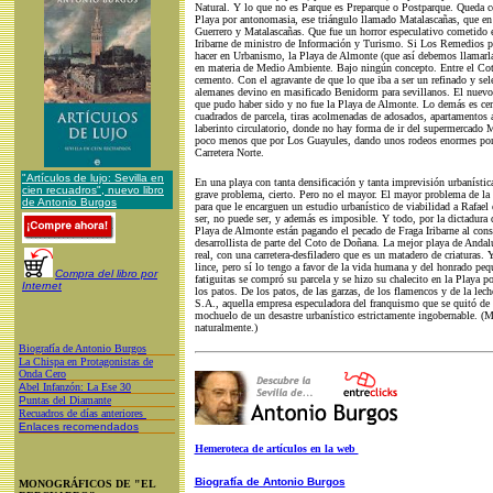
Natural. Y lo que no es Parque es Preparque o Postparque. Queda
Playa por antonomasia, ese triángulo llamado Matalascañas, que en
Guerrero y Matalascañas. Que fue un horror especulativo cometido e
Iribarne de ministro de Información y Turismo. Si Los Remedios p
hacer en Urbanismo, la Playa de Almonte (que así debemos llamarla
en materia de Medio Ambiente. Bajo ningún concepto. Entre el Coto
cemento. Con el agravante de que lo que iba a ser un refinado y sel
alemanes devino en masificado Benidorm para sevillanos. El nuev
que pudo haber sido y no fue la Playa de Almonte. Lo demás es ce
cuadrados de parcela, tiras acolmenadas de adosados, apartamentos a
laberinto circulatorio, donde no hay forma de ir del supermercado Má
poco menos que por Los Guayules, dando unos rodeos enormes por 
Carretera Norte.
"Artículos de lujo: Sevilla en
En una playa con tanta densificación y tanta imprevisión urbanístic
cien recuadros", nuevo libro
grave problema, cierto. Pero no el mayor. El mayor problema de la
de Antonio Burgos
para que le encarguen un estudio urbanístico de viabilidad a Rafael
ser, no puede ser, y además es imposible. Y todo, por la dictadura 
Playa de Almonte están pagando el pecado de Fraga Iribarne al consen
desarrollista de parte del Coto de Doñana. La mejor playa de Andaluc
real, con una carretera-desfiladero que es un matadero de criaturas.
lince, pero sí lo tengo a favor de la vida humana y del honrado pe
Compra del libro por
fatiguitas se compró su parcela y se hizo su chalecito en la Playa 
Internet
los patos. De los patos, de las garzas, de los flamencos y de la l
S.A., aquella empresa especuladora del franquismo que se quitó de
mochuelo de un desastre urbanístico estrictamente ingobernable. (
naturalmente.)
Biografía de Antonio Burgos
L
a Chispa en Protagonistas de
Onda Cero
A
bel Infanzón: La Ese 30
P
untas del Diamante
Recuadros de días anteriores
Enlaces recomendados
Hemeroteca de artículos en la web
Biografía de Antonio Burgos
MONOGRÁFICOS DE "EL