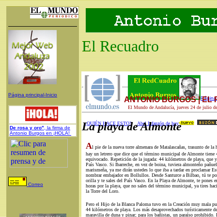
El Recuadro
Página principal-Inicio
ANTONIO BURGOS | EL
Página 
El Mundo de Andalucía, jueves 24 de julio d
La playa de Almonte
¿QUIÉN HACE ESTO?
Abel Infanzón de hoy
De rosa y oro"
, la firma de
Antonio Burgos en ¡HOLA!
A
l pie de la nueva torre almenara de Matalascañas, trasunto de la 
hay un letrero que dice que el término municipal de Almonte tiene
equivocado. Repetición de la jugada: 44 kilómetros de playa, que y
País Vasco. Si Ibarreche, en vez de boina, tuviera almonteño pañuel
marismeña, ya me dirán ustedes lo que iba a tardar en proclamar Es
nombrar embajador en Bollullos. Desde Santurce a Bilbao, tú te po
orilla y te sales del País Vasco. En la Playa de Almonte, te pones 
Correo
horas por la playa, que no sales del término municipal, ya tires ha
la Torre del Loro.
Pero el Hijo de la Blanca Paloma tuvo en la Creación muy mala pun
44 kilómetros de playa. Los más desaprovechados turísticamente d
maravilla de duna y pinar; para los bañistas, un paraíso prohibido