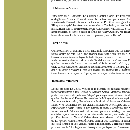
precisamente, porque se le está viendo la fecha de caducidad.
El Ministerio Alvarez
Andaluzas en el Gobierno. En Cultura, Carmen Calvo. En Fomento
a Magdalena Alvarez. Fomento es un Ministerio completamente Alva
la cartera de Fomento. A ver si la Alvarez del PSOE no castiga a An
PP, que nos quitó los Aves para mandarlos a Cataluña y no desdobló 
maravillada con su competencia sobre Aeropuertos Nacionales. Si la
aeroportuarias, se ganó a pulso el título de "Lady Aviaco", ¿se imag
hacer ahora con los billetes y con los puntos plus de Iberia?
Farol de cola
Como estamos en Semana Santa, nada más apropiado que los candel
sitios faroles de cola. Es el que una vez más tiene Andalucía en el
Sacamos las notas más bajas de toda España en renta, en servicios s
le da un mentís absoluto al lema de "Andalucía se crece" con que 
que los votantes de Chaves no han leído el informe de La Caixa, y
cual, ya que Chaves es presidente del partido que en la tierra de La 
darle un toque a Maragall, para que maquillen un poquito el próxim
tierra tan mal a los ojos de España, con el viejo baldón tercermundi
Tecnología cofradiera
Lo que no sabe La Caixa, y ellos se lo pierden, es que aquí tenemo
robotizamos hasta a los Cristos de Semana Santa. Machado habría es
pueblo andaluz anda pidiendo "chips" para bajar automáticamente de
que han hecho en el Parque Tecnológico de Málaga, donde un equipo
Automática Avanzada y Robótica ha robotizado el brazo del Cristo d
fieles, y lo hacía antes con un sistema hidráulico de pistones que e
emocionaba a nadie. Ahora le han puesto un robot electrónico que 
lo más natural. Además, antes debía acompañarse el artilugio de un
ocultaba bajo el trono, con varias baterías de camión, un cuadro gra
presión hidráulica. Ahora el Cristo tiene movimiento en el brazo co
de 12 voltios, con una electrónica de control que reproduce la ben
que está situado en los varales, junto a la campana, y aligera el pes
pesa menos de 10 kilogramos. Para que luego digan que Andalucía no