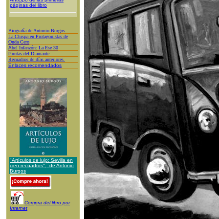
páginas del libro
Biografía de Antonio Burgos
L
a Chispa en Protagonistas de
Onda Cero
A
bel Infanzón: La Ese 30
P
untas del Diamante
Recuadros de días anteriores
Enlaces recomendados
"Artículos de lujo: Sevilla en
cien recuadros", de Antonio
Burgos
Compra del libro por
Internet