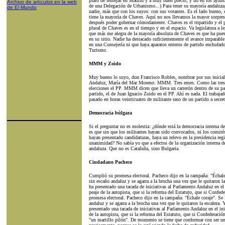
plato de lentejas en Madrid y a muy buen precio, y no en los ayunt
Archivo de artículos en la web
de una Delegación de Urbanismo...) Para tener su mayoría andaluza
de El Mundo
nadie, más que con los suyos: con sus votantes. Es el lado bueno,
tiene la mayoría de Chaves. Aquí no nos llevamos la mayor sorpresa
después poder gobernar cómodamente. Chaves es el tripartido y el p
plural de Chaves es en el tiempo y en el espacio. Va legislatura a 
que más me alegra de la mayoría absoluta de Chaves es que ha puest
en su sitio. Nadie ha destacado suficientemente el avance imparabl
en una Consejería ni que haya aparatos enteros de partido enchufado
Turismo.
MMM y Zoido
Muy bueno lo suyo, don Francisco Robles, nombrar por sus iniciale
Andaluz, María del Mar Moreno: MMM. Tres emes. Como las tres e
elecciones el PP. MMM dicen que lleva un carrerón dentro de su pa
partido, el de Juan Ignacio Zoido en el PP. Ahí es nada. El trabajad
pasado en horas veinticuatro de militante raso de un partido a secret
Democracia búlgara
Si el preguntar no es molestia: ¿dónde está la democracia interna 
es que sin que los militantes hayan sido convocados, ni los comité
hayan presentado candidaturas, haya un relevo en la presidencia reg
unanimidad? No sabía yo que a efectos de la organización interna d
andaluza. Que no es Cataluña, sino Bulgaria.
Ciudadano Pacheco
Cumplió su promesa electoral. Pacheco dijo en la campaña: "Échale 
sin escaño andaluz y se agarra a la brocha una vez que le quitaron l
ha presentado una tacada de iniciativas al Parlamento Andaluz en el i
peaje de la autopista, que si la reforma del Estatuto, que si Confed
promesa electoral. Pacheco dijo en la campaña: "Échale coraje". Se 
andaluz y se agarra a la brocha una vez que le quitaron la escalera.
presentado una tacada de iniciativas al Parlamento Andaluz en el inic
de la autopista, que si la reforma del Estatuto, que si Confederació
"un martillo pilón". De momento se tiene que conformar con ser un