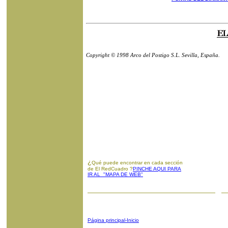
Copyright © 1998 Arco del Postigo S.L. Sevilla, España.
¿
Qué puede encontrar en cada sección
de El RedCuadro ?
PINCHE AQUI PARA
IR AL "MAPA DE WEB"
Página principal-Inicio