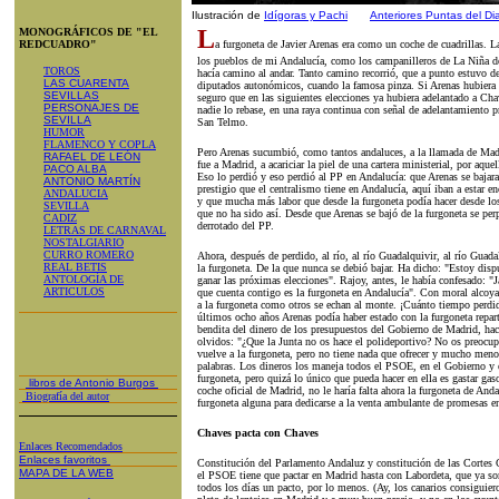
Ilustración de
Idígoras y Pachi
Anteriores Puntas del D
L
MONOGRÁFICOS DE "EL
REDCUADRO"
a furgoneta de Javier Arenas era como un coche de cuadrillas. La 
los pueblos de mi Andalucía, como los campanilleros de La Niña de
TOROS
hacía camino al andar. Tanto camino recorrió, que a punto estuvo d
LAS CUARENTA
diputados autonómicos, cuando la famosa pinza. Si Arenas hubiera 
SEVILLAS
seguro que en las siguientes elecciones ya hubiera adelantado a Ch
PERSONAJES DE
nadie lo rebase, en una raya continua con señal de adelantamiento p
SEVILLA
San Telmo.
HUMOR
FLAMENCO Y COPLA
Pero Arenas sucumbió, como tantos andaluces, a la llamada de Madr
RAFAEL DE LEÓN
fue a Madrid, a acariciar la piel de una cartera ministerial, por aque
PACO ALBA
Eso lo perdió y eso perdió al PP en Andalucía: que Arenas se bajara
ANTONIO MARTÍN
prestigio que el centralismo tiene en Andalucía, aquí iban a estar e
ANDALUCIA
y que mucha más labor que desde la furgoneta podía hacer desde lo
SEVILLA
que no ha sido así. Desde que Arenas se bajó de la furgoneta se pe
CADIZ
derrotado del PP.
LETRAS DE CARNAVAL
NOSTALGIARIO
CURRO ROMERO
Ahora, después de perdido, al río, al río Guadalquivir, al río Guada
REAL BETIS
la furgoneta. De la que nunca se debió bajar. Ha dicho: "Estoy disp
ANTOLOGÍA DE
ganar las próximas elecciones". Rajoy, antes, le había confesado: "
ARTICULOS
que cuenta contigo es la furgoneta en Andalucía". Con moral alcoya
a la furgoneta como otros se echan al monte. ¡Cuánto tiempo perdid
últimos ocho años Arenas podía haber estado con la furgoneta repar
bendita del dinero de los presupuestos del Gobierno de Madrid, hac
olvidos: "¿Que la Junta no os hace el polideportivo? No os preocup
vuelve a la furgoneta, pero no tiene nada que ofrecer y mucho men
palabras. Los dineros los maneja todos el PSOE, en el Gobierno y e
furgoneta, pero quizá lo único que pueda hacer en ella es gastar gas
libros de Antonio Burgos
coche oficial de Madrid, no le haría falta ahora la furgoneta de An
Biografía del autor
furgoneta alguna para dedicarse a la venta ambulante de promesas e
Chaves pacta con Chaves
Enlaces Recomendados
Enlaces favoritos
Constitución del Parlamento Andaluz y constitución de las Cortes G
MAPA DE LA WEB
el PSOE tiene que pactar en Madrid hasta con Labordeta, que ya son
todos los días un pacto, por lo menos. (Ay, los canarios consiguier