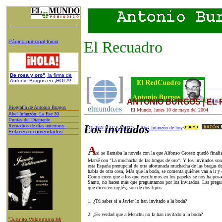
El Recuadro
Página principal-Inicio
De rosa y oro"
, la firma de
Antonio Burgos en ¡HOLA!
ANTONIO BURGOS | EL
Página 
Biografía de Antonio Burgos
El Mundo,
lunes 10
de
mayo
del 200
4
A
bel Infanzón: La Ese 30
P
untas del Diamante
Recuadros de días anteriores
Los invitados
¿QUIÉN HACE ESTO?
Abel Infanzón de hoy
Enlaces recomendados
A
sí se llamaba la novela con la que Alfonso Grosso quedó finali
Marsé con "La muchacha de las bragas de oro". Y los invitados son 
esta España prenupcial de otra afortunada muchacha de las bragas d
habla de otra cosa, Más que la boda, se comenta quiénes van a ir y
Como creen que a los que escribimos en los papeles se nos ha posad
Santo, no hacen más que preguntarnos por los invitados. Las pregu
que dicen en inglés, son de dos tipos:
1. ¿Tú sabes si a Javier lo han invitado a la boda?
2. ¿Es verdad que a Menchu no la han invitado a la boda?
"Juanito Valderrama:Mi