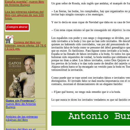
España querida", nuevo libro
Un gran señor de Ronda, más inglés que andaluz, el marqués de Salv
de Antonio Burgos
-- Las fiestas, las bodas, los cumpleaños, hay que organizarlos no 
Lea las primeras páginas del
invitar bajo ningún concepto a los enemigos.
libro,con algunas de sus 100
fotos
Y me lo decía en unas copas de Navidad que daba en su casa de Sev
-- Con estas copas mismo sé que he conseguido mi objetivo: la cruel
Los españoles con poder y con rango y ringorrango se dividen, por 
sido invitados a la boda y los que no han sido invitados. He descubi
Compra del libro por
quienes no habiendo sido convidados, van por ahí presumiendo de fa
Internet: precio oferta: 18,76 €
invitación falsa de boda como se presume del árbol genealógico que
/ 3.121 pts.
que no existe. Es facilísimo. Para figurar como invitado a la boda, 
España se ha llenado de falsos invitados a la boda. Si todos los qu
hubieran sido requeridos de verdad, la boda tendría que celebrarse
porque no iban a caber. Los falsos invitados, como Don Quijote se c
los previos de la boda y te dan toda suerte de detalles del tarjetón 
Alguna señora hasta se ha encargado un vestido para la boda en To
verosimilitud la invitación.
Como puede que se tope usted con invitados falsos e invitados verd
distinguirlos. El invitado falso se dará mucha importancia con el co
contrario, mostrará el distanciamiento de un elegante fastidio:
-- Fíjate qué horror, no tengo más remedio que ir a la boda.
Lo que nunca te dicen los invitados verdaderos es que tal fastidio e
Gatos sin Fronteras"
,
nuevo libro de Antonio
Burgos
Anticipo de las primeras
páginas del libro
Anticipo del libro en el