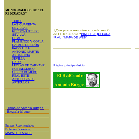
MONOGRÁFICOS DE "EL
REDCUADRO"
TOROS
LAS CUARENTA
SEVILLAS
¿
Qué puede encontrar en cada sección
PERSONAJES DE
de El RedCuadro ?
PINCHE AQUI PARA
SEVILLA
IR AL "MAPA DE WEB"
HUMOR
FLAMENCO Y COPLA
RAFAEL DE LEÓN
PACO ALBA
ANTONIO MARTÍN
ANDALUCIA
SEVILLA
CADIZ
LETRAS DE CARNAVAL
Página principal-Inicio
NOSTALGIARIO
CURRO ROMERO
REAL BETIS
ANTOLOGÍA DE
ARTICULOS
libros de Antonio Burgos
Biografía del autor
Enlaces Recomendados
Enlaces favoritos
MAPA DE LA WEB