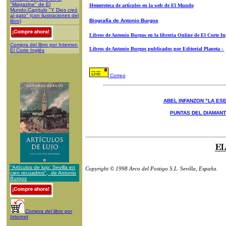
"Magazine" de El
Hemeroteca de artículos en la web de El Mundo
Mundo:Capítulo "Y Dios creó
al gato" (con ilustraciones del
Biografía de Antonio Burgos
libro)
Libros de Antonio Burgos en la libreria Online de El Corte In
Compra del libro por Internet-
Libros de Antonio Burgos publicados por Editorial Planeta -
El Corte Inglés
Correo
ABEL INFANZON "LA ESE
PUNTAS DEL DIAMAN
"Artículos de lujo: Sevilla en
Copyright © 1998 Arco del Postigo S.L. Sevilla, España.
cien recuadros", de Antonio
Burgos
Compra del libro por
Internet