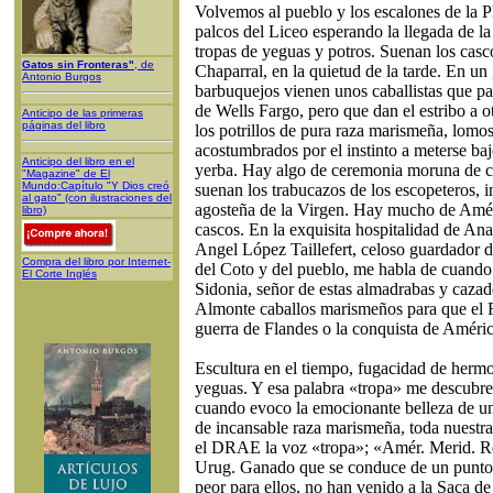
Volvemos al pueblo y los escalones de la 
palcos del Liceo esperando la llegada de la 
tropas de yeguas y potros. Suenan los casc
Gatos sin Fronteras"
, de
Chaparral, en la quietud de la tarde. En un
Antonio Burgos
barbuquejos vienen unos caballistas que par
de Wells Fargo, pero que dan el estribo a o
Anticipo de las primeras
páginas del libro
los potrillos de pura raza marismeña, lomo
acostumbrados por el instinto a meterse baj
Anticipo del libro en el
yerba. Hay algo de ceremonia moruna de c
"Magazine" de El
Mundo:Capítulo "Y Dios creó
suenan los trabucazos de los escopeteros, 
al gato" (con ilustraciones del
agosteña de la Virgen. Hay mucho de Améri
libro)
cascos. En la exquisita hospitalidad de An
Angel López Taillefert, celoso guardador de
Compra del libro por Internet-
del Coto y del pueblo, me habla de cuand
El Corte Inglés
Sidonia, señor de estas almadrabas y cazade
Almonte caballos marismeños para que el R
guerra de Flandes o la conquista de Améric
Escultura en el tiempo, fugacidad de hermo
yeguas. Y esa palabra «tropa» me descubre a
cuando evoco la emocionante belleza de un
de incansable raza marismeña, toda nuestra
el DRAE la voz «tropa»; «Amér. Merid. R
Urug. Ganado que se conduce de un punto 
peor para ellos, no han venido a la Saca d