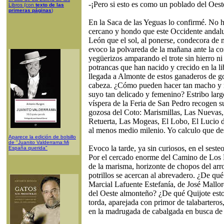
-¡Pero si esto es como un poblado del Oeste
Libros
(con
texto de las
primeras páginas
)
En la Saca de las Yeguas lo confirmé. No
cercano y hondo que este Occidente andalu
León que el sol, al ponerse, condecora de
evoco la polvareda de la mañana ante la co
yegüerizos amparando el trote sin hierro ni
potrancas que han nacido y crecido en la li
llegada a Almonte de estos ganaderos de go
cabeza. ¿Cómo pueden hacer tan macho y re
suyo tan delicado y femenino? Estribo larg
víspera de la Feria de San Pedro recogen su
gozosa del Coto: Marismillas, Las Nuevas,
Retuerta, Las Mogeas, El Lobo, El Lucio 
al menos medio milenio. Yo calculo que de
Aparece la edición de bolsillo
de "Juanito Valderrama:Mi
Evoco la tarde, ya sin curiosos, en el seste
España querida"
Por el cercado enorme del Camino de Los L
de la marisma, horizonte de chopos del arr
potrillos se acercan al abrevadero. ¿De qué
Marcial Lafuente Estefanía, de José Mallor
del Oeste almonteño? ¿De qué Quijote esto
torda, aparejada con primor de talabarteros,
en la madrugada de cabalgada en busca de 