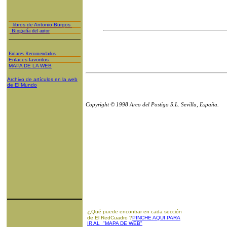
libros de Antonio Burgos
Biografía del autor
Enlaces Recomendados
Enlaces favoritos
MAPA DE LA WEB
Archivo de artículos en la web
de El Mundo
Copyright © 1998 Arco del Postigo S.L. Sevilla, España.
¿
Qué puede encontrar en cada sección
de El RedCuadro ?
PINCHE AQUI PARA
IR AL "MAPA DE WEB"