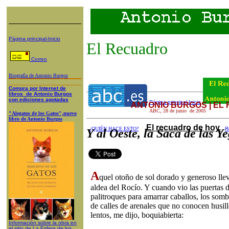
Página principal-Inicio
El Recuadro
Correo
Biografía de Antonio Burgos
Compra
por Internet
de
libros de A
ntonio Burgos
con ediciones agotadas
Página principal-Inicio
ANTONIO BURGOS | EL
ABC
,
28
de
junio
de 200
5
"Alegatos de los Gatos",nuevo
libro de Antonio Burgos
El recuadro de hoy
¿QUIÉN HACE ESTO?
R
Y al Oeste, la Saca de las Y
A
quel otoño de sol dorado y generoso lle
aldea del Rocío. Y cuando vio las puertas d
palitroques para amarrar caballos, los somb
de calles de arenales que no conocen husillo
lentos, me dijo, boquiabierta:
Información sobre la obra en
el sitio de La
Esfera de los