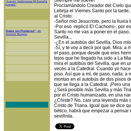
¡siempre me llueve!
"Juanito Valderrama:Mi España
querida"
Proclamándolo Creador del Cielo que
Lebrija el Viernes Santo por la tarde
al Cristo:
-Señor mío Jesucristo, pero la lluvia
-Por eso -replicó El Cachorro-, por es
Gatos sin Fronteras"
, de
Santo no me vas a poner en el paso, 
Antonio Burgos
Sevilla...
-¿En el autobús del Sevilla, Dios mí
-Sí, y te voy a decir por qué. Mira: 
el paso, porque desde que eres herm
lejos que he llegado ha sido a La M
mira el autobús del Sevilla, que en u
veces a la Catedral. Cuando yo hace
piso. Así que a mí, de paso, nada: a 
montas en el autobús de dos pisos del 
que se llega a la Catedral. ¡Pero una 
¿Será posible más Sevilla y más Tria
por el Cristo humanizado, en una nar
¿Chiste? No, casi una leyenda más de
Cristo de Triana. Igual que se dice 
bético, habrá que empezar a pensar 
sevillista.