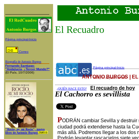
El Recuadro
Página principal-Inicio
Correo
Biografía de Antonio Burgos
Fernando Santiago:
Página principal-Inicio
"Andalucía, ¿Tercer Mundo?"
(El País, 10/7/2006)
ANTONIO BURGOS | E
ABC
,
14
de
junio
de 200
7
El recuadro de hoy
¿QUIÉN HACE ESTO?
El Cachorro es sevillista
P
ODRÁN cambiar Sevilla y destruir
ciudad podrá extenderse hasta la Cu
"Rocìo, ay, mi Rocío", nuevo
más allá. Podremos llegar a los dos 
libro de Antonio Burgos
Podrán levantar rascacielos siete ve