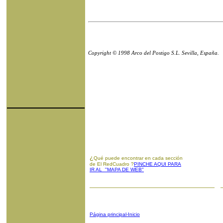
Copyright © 1998 Arco del Postigo S.L. Sevilla, España.
¿
Qué puede encontrar en cada sección
de El RedCuadro ?
PINCHE AQUI PARA
IR AL "MAPA DE WEB"
Página principal-Inicio