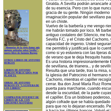
Giralda. A Sevilla podrán arrancarle a
de su esencia. Pero con lo que nunc
gracia de su gente. Ningún moderno p
imaginación popular del sevillano pa
en un chiste.
Vuelvo de la barbería y me vengo rien
me habrán tomado por loco. Mi barbe
antiguo costalero del Silencio, me ha
Sevilla F.C. y el Cristo del Cachorro,
capacidad de ingenio. Usted seguram
"Memorias de la vieja dama: mis
me permitirá y justificará que lo cuen
mejores artículos sobre Sevilla",
como si yo estuviera con las tijeras 
nuevo libro de Antonio Burgos
de verano que te deja fresquito hasta
OTROS LIBROS DE ANTONIO
Es una historia impresionantemente
BURGOS
de sevillana, de trianera... y de sevilli
Resulta que una tarde, tras la misa,
LIBROS DE ANTONIO
BURGOS PUBLICADOS POR
la iglesia del Patrocinio el hermano 
PLANETA
Cachorro, mientras el capiller recog
OBRAS DE ANTONIO
cerrar. Iba don José María Ruiz Romer
BURGOS EN "LA ESFERA DE
puerta para marcharse, cuando escu
LOS LIBROS"
desde la oscuridad, de la parte cuya
el capiller. Era un bisbiseo poderoso
COMPRA POR INTERNET DE
LIBROS DE A.B. CON
algún cofrade que se había quedado
EDICIONES AGOTADAS
para que no lo dejaran encerrado. Per
ir hacia los últimos bancos. Volvió 