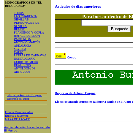
MONOGRÁFICOS DE "EL
REDCUADRO"
Articulos de días anteriores
TOROS
Para buscar dentro de 
LAS CUARENTA
SEVILLAS
PERSONAJES DE
SEVILLA
HUMOR
FLAMENCO Y COPLA
RAFAEL DE LEÓN
PACO ALBA
ANTONIO MARTÍN
ANDALUCIA
SEVILLA
CADIZ
LETRAS DE CARNAVAL
Correo
NOSTALGIARIO
CURRO ROMERO
REAL BETIS
ANTOLOGÍA DE
ARTICULOS
Biografía de Antonio Burgos
libros de Antonio Burgos
Biografía del autor
Libros de Antonio Burgos en la libreria Online de El Corte 
Enlaces Recomendados
Enlaces favoritos
MAPA DE LA WEB
Archivo de artículos en la web de
El Mundo