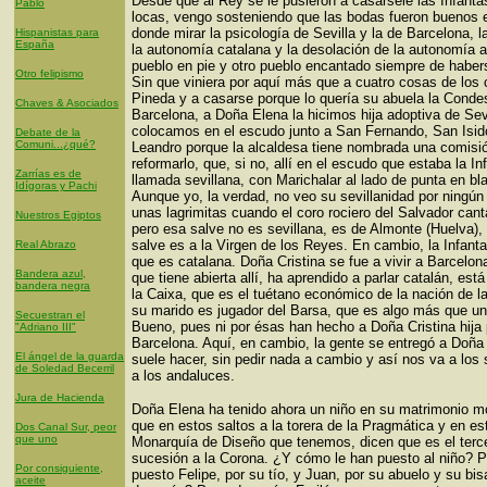
Desde que al Rey se le pusieron a casársele las Infant
Pablo
locas, vengo sosteniendo que las bodas fueron buenos 
donde mirar la psicología de Sevilla y la de Barcelona, l
Hispanistas para
España
la autonomía catalana y la desolación de la autonomía 
pueblo en pie y otro pueblo encantado siempre de haber
Otro felipismo
Sin que viniera por aquí más que a cuatro cosas de los 
Pineda y a casarse porque lo quería su abuela la Conde
Chaves & Asociados
Barcelona, a Doña Elena la hicimos hija adoptiva de Sevi
colocamos en el escudo junto a San Fernando, San Isid
Debate de la
Comuni...¿qué?
Leandro porque la alcaldesa tiene nombrada una comisi
reformarlo, que, si no, allí en el escudo que estaba la In
Zarrías es de
llamada sevillana, con Marichalar al lado de punta en bla
Idígoras y Pachi
Aunque yo, la verdad, no veo su sevillanidad por ningún
unas lagrimitas cuando el coro rociero del Salvador cant
Nuestros Egiptos
pero esa salve no es sevillana, es de Almonte (Huelva), 
salve es a la Virgen de los Reyes. En cambio, la Infanta
Real Abrazo
que es catalana. Doña Cristina se fue a vivir a Barcelon
Bandera azul,
que tiene abierta allí, ha aprendido a parlar catalán, est
bandera negra
la Caixa, que es el tuétano económico de la nación de l
su marido es jugador del Barsa, que es algo más que un
Secuestran el
Bueno, pues ni por ésas han hecho a Doña Cristina hija 
"Adriano III"
Barcelona. Aquí, en cambio, la gente se entregó a Doñ
El ángel de la guarda
suele hacer, sin pedir nada a cambio y así nos va a los 
de Soledad Becerril
a los andaluces.
Jura de Hacienda
Doña Elena ha tenido ahora un niño en su matrimonio m
que en estos saltos a la torera de la Pragmática y en es
Dos Canal Sur, peor
que uno
Monarquía de Diseño que tenemos, dicen que es el terce
sucesión a la Corona. ¿Y cómo le han puesto al niño? P
Por consiguiente,
puesto Felipe, por su tío, y Juan, por su abuelo y su bi
aceite