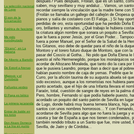
después? Pues después, Froilán, que es un santo, com
saben, muy sevillano y muy andaluz... Vamos, un santo
La selección nacional
de Lepe
recordar siempre la vinculación que la madre tiene con Se
(Froilán se llamaba un gallego del callejón de Oropesa 
El son de la
pianos y salía de costalero con El Fatiga...) Si hay opo
Encarnación
perdidas de oro, esta oportunidad que ha perdido Doña 
oro, brillantes y esmaltes. ¿Qué trabajo le hubiera cost
Estética de fascismo
la criatura algún nombre que sonara un poquito a Sevill
que le fuera a poner Jesús, por el Gran Poder... Tampoc
Me pido
eurodiputado
fuera a poner Manuel, por el Señor de la Salud de la H
los Gitanos, eso debe de quedar para el niño de la duqu
"Elcano", en La
Montoro y el torero futuro duque de Montoro, que con la
Habana
pasar del Cossío al Gotha... No pido que Doña Elena le 
puesto al niño Hermenegildo, porque los monárquicos se
De Alberto a Bartolín
acordar de Altozano Moraleda, que tanto dio la cara por 
De Estoril a Atenas
que le pusiera Leandro, porque iban a decir que al pobrec
habían puesto nombre de caja de yemas. Pedirle que le 
Mijatovic y el
Curro, por la afición taurina de su augusta abuela sé qu
Currobetis
sido excesivo, aunque a los romeristas nos hubiera pare
punto acertado, que el hijo de una Infanta llevara el nom
Pañuelos verdes
Faraón, total, cuestión de sangre de reyes en la palma d
Pero, hombre, Fernando sí que podía haberle puesto, h
El Papa es bético
acordado un poquito del santo patrón de Sevilla en lugar
La primera jacaranda
de Lugo, donde habrá muy buena ternera blanca, hija, p
santos con unos nombres horrorosos... Y con Fernando,
Entrar de balde en
acordarse de Sevilla para algo que no fuera la juerga y e
los toros
caseta y bar de España a que nos tienen condenados, p
también rendido tributo a un Santo que fue, mire usted,
Don Alvaro Domecq,
a La Ina en punto
Sevilla, de Jaén y de Córdoba...