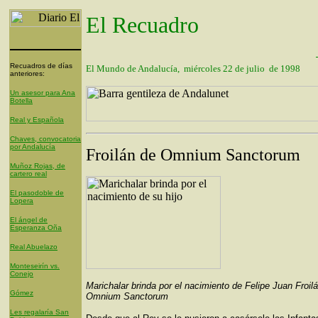
El Recuadro
Recuadros de días
El Mundo de Andalucía, miércoles 22 de julio de 1998
anteriores:
Un asesor para Ana
Botella
Real y Española
Chaves, convocatoria
por Andalucía
Froilán de Omnium Sanctorum
Muñoz Rojas, de
cartero real
El pasodoble de
Lopera
El ángel de
Esperanza Oña
Real Abuelazo
Monteseirín vs.
Conejo
Marichalar brinda por el nacimiento de Felipe Juan Froil
Gómez
Omnium Sanctorum
Les regalaría San