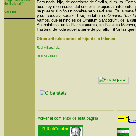
"Fagamos un campo
Pero nada. hija, de acordarse de Sevilla, ni mijita. Com
del Betis tal.."
todo soy monárquico del sector masoquista, interpreto q
ha puesto al niño un nombre muy sevillano. Es la parte f
Calle Iris
y de todos los santos
. Eso, en latín, es
Omnium Sanct
Vamos, que el niño es de Omnium Sanctorum, de la cal
Anchalaferia, de la Plazaloscarros, de Palacios Maraver
Pastora, de toda aquella parte de por allí... (Por las que h
Otros artículos sobre el hijo de la Infanta:
Real y Española
Real Abuelazo
Volver al comienzo de esta página
Cor