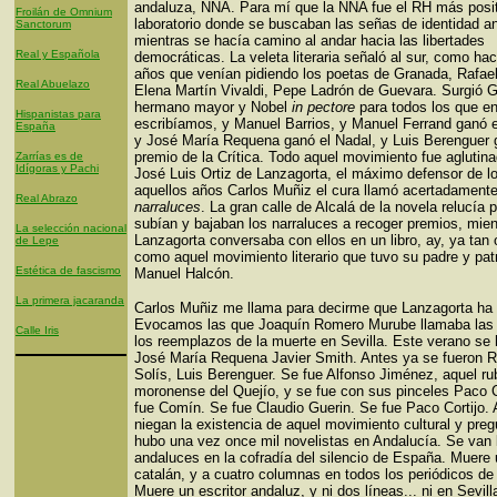
andaluza, NNA. Para mí que la NNA fue el RH más posit
Froilán de Omnium
laboratorio donde se buscaban las señas de identidad a
Sanctorum
mientras se hacía camino al andar hacia las libertades
Real y Española
democráticas. La veleta literaria señaló al sur, como h
años que venían pidiendo los poetas de Granada, Rafael
Real Abuelazo
Elena Martín Vivaldi, Pepe Ladrón de Guevara. Surgió 
hermano mayor y Nobel
in pectore
para todos los que e
Hispanistas para
escribíamos, y Manuel Barrios, y Manuel Ferrand ganó e
España
y José María Requena ganó el Nadal, y Luis Berenguer 
premio de la Crítica. Todo aquel movimiento fue aglutina
Zarrías es de
Idígoras y Pachi
José Luis Ortiz de Lanzagorta, el máximo defensor de l
aquellos años Carlos Muñiz el cura llamó acertadament
Real Abrazo
narraluces
. La gran calle de Alcalá de la novela relucía 
subían y bajaban los narraluces a recoger premios, mien
La selección nacional
Lanzagorta conversaba con ellos en un libro, ay, ya tan 
de Lepe
como aquel movimiento literario que tuvo su padre y pat
Estética de fascismo
Manuel Halcón.
La primera jacaranda
Carlos Muñiz me llama para decirme que Lanzagorta ha
Evocamos las que Joaquín Romero Murube llamaba las 
Calle Iris
los reemplazos de la muerte en Sevilla. Este verano se 
José María Requena Javier Smith. Antes ya se fueron
Solís, Luis Berenguer. Se fue Alfonso Jiménez, aquel ru
moronense del Quejío, y se fue con sus pinceles Paco C
fue Comín. Se fue Claudio Guerin. Se fue Paco Cortijo.
niegan la existencia de aquel movimiento cultural y preg
hubo una vez once mil novelistas en Andalucía. Se van 
andaluces en la cofradía del silencio de España. Muere 
catalán, y a cuatro columnas en todos los periódicos de
Muere un escritor andaluz, y ni dos líneas... ni en Sevill