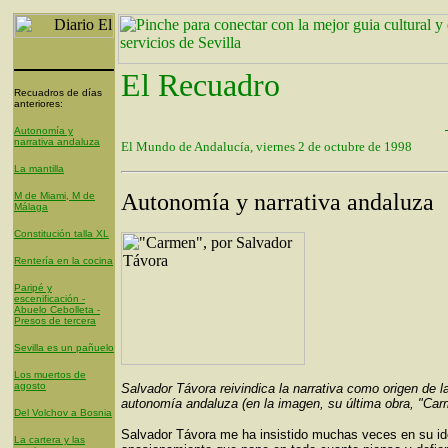
El Recuadro
Recuadros de días
anteriores:
Autonomía y
narrativa andaluza
El Mundo de Andalucía, viernes 2 de octubre de 1998
La mantilla
Autonomía y narrativa andaluza
M de Miami, M de
Málaga
Constitución talla XL
Rentería en la cocina
Paripé y
escenificación -
Abuelo Cebolleta -
Presos de tercera
Sevilla es un pañuelo
Los muertos de
agosto
Salvador Távora reivindica la narrativa como origen de l
autonomía andaluza (en la imagen, su última obra, "Car
Del Volchov a Bosnia
Salvador Távora me ha insistido muchas veces en su id
La cartera y las