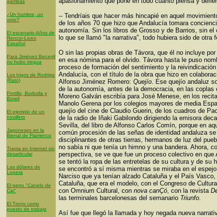
apasionamiento que pone en todo cuanto piensa y defie
gambas
¿Un hombre, un
-- Tendríais que hacer más hincapié en aquel movimiento
voto?
de los años 70 que hizo que Andalucía tomara concienc
autonomía. Sin los libros de Grosso y de Barrios, sin el 
El escenario-Años de
lo que se llamó "la narrativa", todo hubiera sido de otra 
Rencor-Liceo
Español
O sin las propias obras de Távora, que él no incluye po
Para Jiménez Becerril
en esa nómina para el olvido. Távora hasta le puso nom
no hubo tregua
proceso de formación del sentimiento y la reivindicación
Andalucía, con el título de la obra que hizo en colabora
Los higos de Rodrigo
(Rato)
Alfonso Jiménez Romero:
Quejío
. Ese quejío andaluz s
de la autonomía, antes de la democracia, en las coplas
Portillo, Borbolla y
Moreno Galván escribía para José Menese, en los recita
Borell
Manolo Gerena por los colegios mayores de media Espa
quejío del cine de Claudio Guerin, de los cuadros de Pac
El ejemplo de un
novillero
de la radio de Iñaki Gabilondo dirigiendo la emisora dec
Sevilla, del libro de Alfonso Carlos Comín, porque en aq
Japoneses en la
común procesión de las señas de identidad andaluza s
Bienal de Flamenco
disciplinantes de otras tierras, hermanos de luz del pue
no sabía ni que tenía un himno y una bandera. Ahora, c
Trama en Internet sin
perspectiva, se ve que fue un proceso colectivo en que
desarticular
se tentó la ropa de las entretelas de su cultura y de su h
Los dólares de
se encontró a sí misma mientras se miraba en el espejo
Lopera
Narciso que ya tenían alzado Cataluña y el País Vasco,
Cataluña, que era el modelo, con el Congreso de Cultura
El perro "Canelo de
con Omnium Cultural, con
nova canÇó
, con la revista
De
Cai"
las terminales barcelonesas del semanario
Triunfo
.
El Trono como
puesto de trabajo
Así fue que llegó la llamada y hoy negada nueva narrati