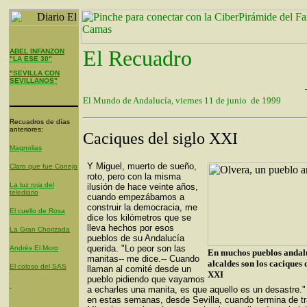
El Recuadro
ABEL INFANZON
"LA ESE 30"
"SEVILLA CON
SEVILLANOS"
El Mundo de Andalucía, viernes 11 de junio de 1999
Recuadros de días
anteriores:
Caciques del siglo XXI
Magnolias
Y Miguel, muerto de sueño,
Claro que fue Conejo
roto, pero con la misma
La luz roja del
ilusión de hace veinte años,
telediario
cuando empezábamos a
construir la democracia, me
El cuello de Rosa
dice los kilómetros que se
lleva hechos por esos
La Gran Chorizada
pueblos de su Andalucía
querida. "Lo peor son las
Andrés El Moro
En muchos pueblos andalu
manitas-- me dice.-- Cuando
alcaldes son los caciques 
El coloso del SAS
llaman al comité desde un
XXI
pueblo pidiendo que vayamos
a echarles una manita, es que aquello es un desastre."
en estas semanas, desde Sevilla, cuando termina de tr