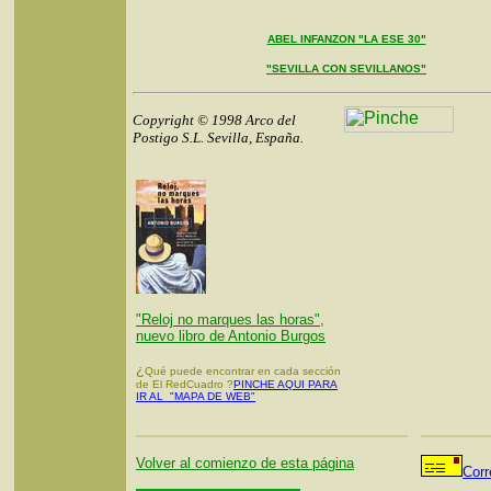
ABEL INFANZON "LA ESE 30"
"SEVILLA CON SEVILLANOS"
Copyright © 1998 Arco del
Postigo S.L. Sevilla, España.
"Reloj no marques las horas",
nuevo libro de Antonio Burgos
¿
Qué puede encontrar en cada sección
de El RedCuadro ?
PINCHE AQUI PARA
IR AL "MAPA DE WEB"
Volver al comienzo de esta página
Corr