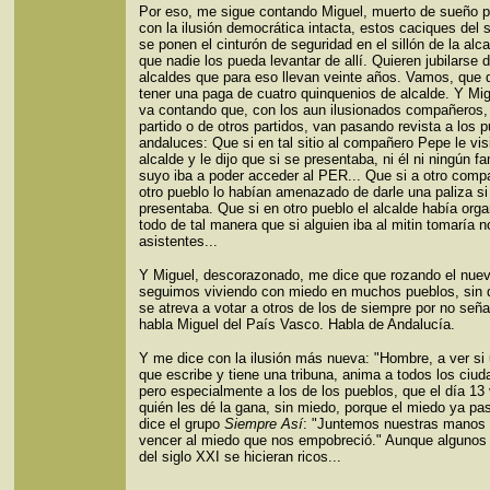
Por eso, me sigue contando Miguel, muerto de sueño p
con la ilusión democrática intacta, estos caciques del 
se ponen el cinturón de seguridad en el sillón de la alca
que nadie los pueda levantar de allí. Quieren jubilarse 
alcaldes que para eso llevan veinte años. Vamos, que 
tener una paga de cuatro quinquenios de alcalde. Y Mi
va contando que, con los aun ilusionados compañeros,
partido o de otros partidos, van pasando revista a los 
andaluces: Que si en tal sitio al compañero Pepe le visi
alcalde y le dijo que si se presentaba, ni él ni ningún fa
suyo iba a poder acceder al PER... Que si a otro comp
otro pueblo lo habían amenazado de darle una paliza si
presentaba. Que si en otro pueblo el alcalde había org
todo de tal manera que si alguien iba al mitin tomaría n
asistentes...
Y Miguel, descorazonado, me dice que rozando el nuev
seguimos viviendo con miedo en muchos pueblos, sin 
se atreva a votar a otros de los de siempre por no seña
habla Miguel del País Vasco. Habla de Andalucía.
Y me dice con la ilusión más nueva: "Hombre, a ver si 
que escribe y tiene una tribuna, anima a todos los ciu
pero especialmente a los de los pueblos, que el día 13
quién les dé la gana, sin miedo, porque el miedo ya p
dice el grupo
Siempre Así
: "Juntemos nuestras manos 
vencer al miedo que nos empobreció." Aunque algunos
del siglo XXI se hicieran ricos...