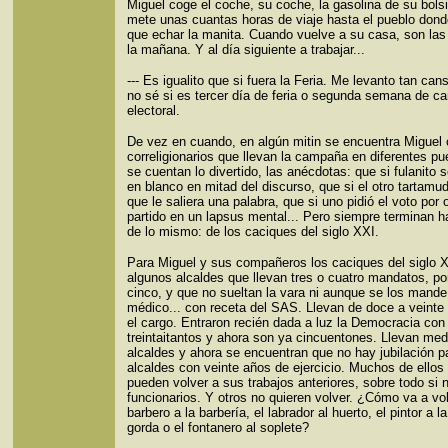
Miguel coge el coche, su coche, la gasolina de su bolsi
mete unas cuantas horas de viaje hasta el pueblo dond
que echar la manita. Cuando vuelve a su casa, son las
la mañana. Y al día siguiente a trabajar...
--- Es igualito que si fuera la Feria. Me levanto tan ca
no sé si es tercer día de feria o segunda semana de 
electoral.
De vez en cuando, en algún mitin se encuentra Miguel
correligionarios que llevan la campaña en diferentes pu
se cuentan lo divertido, las anécdotas: que si fulanito 
en blanco en mitad del discurso, que si el otro tartamu
que le saliera una palabra, que si uno pidió el voto por 
partido en un lapsus mental... Pero siempre terminan 
de lo mismo: de los caciques del siglo XXI.
Para Miguel y sus compañeros los caciques del siglo 
algunos alcaldes que llevan tres o cuatro mandatos, po
cinco, y que no sueltan la vara ni aunque se los mande
médico... con receta del SAS. Llevan de doce a veinte
el cargo. Entraron recién dada a luz la Democracia con
treintaitantos y ahora son ya cincuentones. Llevan med
alcaldes y ahora se encuentran que no hay jubilación p
alcaldes con veinte años de ejercicio. Muchos de ellos
pueden volver a sus trabajos anteriores, sobre todo si 
funcionarios. Y otros no quieren volver. ¿Cómo va a vol
barbero a la barbería, el labrador al huerto, el pintor a l
gorda o el fontanero al soplete?