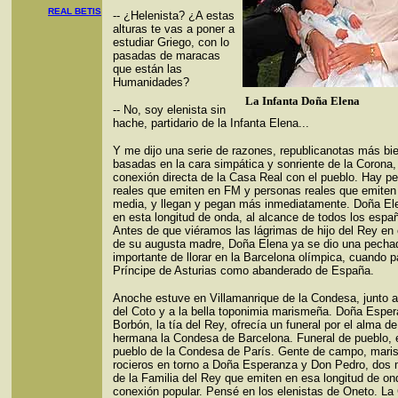
REAL BETIS
-- ¿Helenista? ¿A estas
alturas te vas a poner a
estudiar Griego, con lo
pasadas de maracas
que están las
Humanidades?
La Infanta Doña Elena
-- No, soy elenista sin
hache, partidario de la Infanta Elena...
Y me dijo una serie de razones, republicanotas más bi
basadas en la cara simpática y sonriente de la Corona,
conexión directa de la Casa Real con el pueblo. Hay p
reales que emiten en FM y personas reales que emiten
media, y llegan y pegan más inmediatamente. Doña El
en esta longitud de onda, al alcance de todos los espa
Antes de que viéramos las lágrimas de hijo del Rey en e
de su augusta madre, Doña Elena ya se dio una pecha
importante de llorar en la Barcelona olímpica, cuando 
Príncipe de Asturias como abanderado de España.
Anoche estuve en Villamanrique de la Condesa, junto a
del Coto y a la bella toponimia marismeña. Doña Espe
Borbón, la tía del Rey, ofrecía un funeral por el alma d
hermana la Condesa de Barcelona. Funeral de pueblo, 
pueblo de la Condesa de París. Gente de campo, mar
rocieros en torno a Doña Esperanza y Don Pedro, dos
de la Familia del Rey que emiten en esa longitud de on
conexión popular. Pensé en los elenistas de Oneto. La