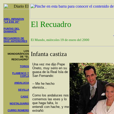
ABEL INFANZON
El Recuadro
"LA ESE 30"
PUNTAS DEL
DIAMANTE
RECUADROS DE
El Mundo, miércoles 19 de enero del 2000
DIAS ANTERIORES
LOS
Infanta castiza
MONOGRÁFICOS
DE "EL
REDCUADRO"
Una vez me dijo Pepe
TOROS
Oneto, muy serio en su
guasa de la Real Isla de
FLAMENCO Y
San Fernando:
COPLA
ANDALUCIA
-- Me he hecho
elenista...
SEVILLA
Como los andaluces nos
CADIZ
comemos las eses y lo
que haga falta, lo
NOSTALGIARIO
entendí con hache, y me
extrañó:
CURRO ROMERO