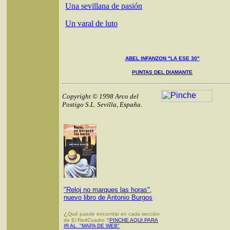
Una sevillana de pasión
Un varal de luto
ABEL INFANZON "LA ESE 30"
PUNTAS DEL DIAMANTE
Copyright © 1998 Arco del
Postigo S.L. Sevilla, España.
"Reloj no marques las horas",
nuevo libro de Antonio Burgos
¿
Qué puede encontrar en cada sección
de El RedCuadro ?
PINCHE AQUI PARA
IR AL "MAPA DE WEB"