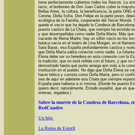
tiene perfectamente cubiertos todos los flancos. La sim
tacto, el borboneo de Don Juan Carlos cubre la mayorí
Bellas Artes, la cultura, la beneficencia, la parte ONG d
Corona, Doña Sofía. Don Felipe es la parte joven, depor
ecológica de la Familia, cooperante del Tercer Mundo. 
queda el vacío que ha dejado la Condesa de Barcelona.
puesto castizo de La Chata, que siempre ha existido e
y que desempeñaba como nadie Doña María. Más que 
vacante de Reina Madre, hay un sillón vacío en los tor
butaca vacía en el teatro de Lina Morgan, en el flamen
Sara Baras, esa España profundamente castiza y nuest
que Doña María sabía conectar como nadie. La Infant
Elena debe ser su heredera en esta conexión con la E
la tradición, que no está reñida con el futuro, y que se 
demostrado hasta qué punto arraiga aún más a la const
Institución en el pueblo. No digo que Doña Elena se va
hacer bética y currista como Doña María, pero sí confí
sea de aquí en adelante esa Chata que siempre espera
España para hallarse a sí misma. (Donde he puesto E
quiero decir, naturalmente, Estado español, que es que
enteras, regadera.)
Sobre la muerte de la Condesa de Barcelona, e
RedCuadro
Un hijo
La Reina de Estoril