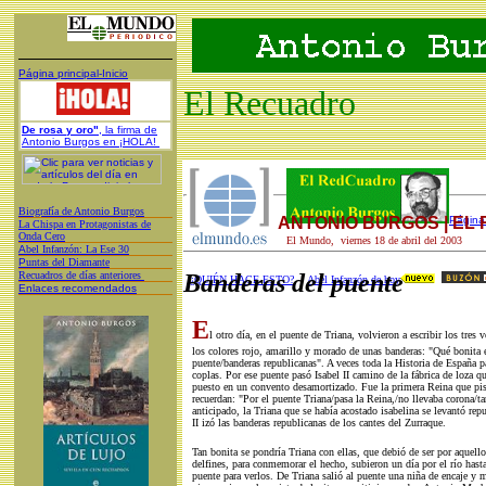
Página principal-Inicio
El Recuadro
De rosa y oro"
, la firma de
Antonio Burgos en ¡HOLA!
Biografía de Antonio Burgos
ANTONIO BURGOS | EL
Página 
L
a Chispa en Protagonistas de
Onda Cero
El Mundo, viernes 18 de abril del 2003
A
bel Infanzón: La Ese 30
P
untas del Diamante
Recuadros de días anteriores
Banderas del puente
¿QUIÉN HACE ESTO?
Abel Infanzón de hoy
Enlaces recomendados
E
l otro día, en el puente de Triana, volvieron a escribir los tres 
los colores rojo, amarillo y morado de unas banderas: "Qué bonita 
puente/banderas republicanas". A veces toda la Historia de España pa
coplas. Por ese puente pasó Isabel II camino de la fábrica de loza 
puesto en un convento desamortizado. Fue la primera Reina que pis
recuerdan: "Por el puente Triana/pasa la Reina,/no llevaba corona/ta
anticipado, la Triana que se había acostado isabelina se levantó rep
II izó las banderas republicanas de los cantes del Zurraque.
Tan bonita se pondría Triana con ellas, que debió de ser por aquel
delfines, para conmemorar el hecho, subieron un día por el río hasta
puente para verlos. De Triana salió al puente una niña de encaje y 