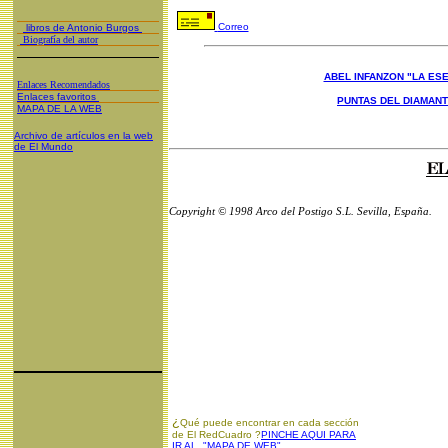
Correo
libros de Antonio Burgos
Biografía del autor
ABEL INFANZON "LA ESE
Enlaces Recomendados
Enlaces favoritos
PUNTAS DEL DIAMAN
MAPA DE LA WEB
Archivo de artículos en la web
de El Mundo
Copyright © 1998 Arco del Postigo S.L. Sevilla, España.
¿
Qué puede encontrar en cada sección
de El RedCuadro ?
PINCHE AQUI PARA
IR AL "MAPA DE WEB"