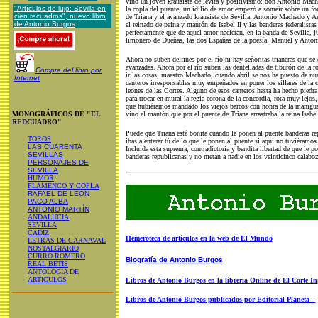
vino un joven krausista de levita y positivismo: don Antonio Machad
"Artículos de lujo: Sevilla en
la copla del puente, un idilio de amor empezó a sonreír sobre un fon
cien recuadros", nuevo libro
de Triana y el avanzado krausista de Sevilla. Antonio Machado y An
de Antonio Burgos
el reinado de peina y mantón de Isabel II y las banderas federalistas
perfectamente que de aquel amor nacieran, en la banda de Sevilla, 
limonero de Dueñas, las dos Españas de la poesía: Manuel y Anto
Ahora no suben delfines por el río ni hay señoritas trianeras que se
avanzadas. Ahora por el río suben las dentelladas de tiburón de la 
Compra del libro por
ir las cosas, maestro Machado, cuando abril se nos ha puesto de nue
Internet
canteros irresponsables muy empeñados en poner los sillares de la co
leones de las Cortes. Alguno de esos canteros hasta ha hecho piedra 
para trocar en mural la regia corona de la concordia, rota muy lejos
que hubiéramos mandado los viejos barcos con honra de la manigua
MONOGRÁFICOS DE "EL
vino el mantón que por el puente de Triana arrastraba la reina Isabe
REDCUADRO"
Puede que Triana esté bonita cuando le ponen al puente banderas rep
TOROS
ibas a enterar tú de lo que le ponen al puente si aquí no tuviéramos 
LAS CUARENTA
Incluida esta suprema, contradictoria y bendita libertad de que le p
SEVILLAS
banderas republicanas y no metan a nadie en los veinticinco calabozo
PERSONAJES DE
SEVILLA
HUMOR
FLAMENCO Y COPLA
RAFAEL DE LEÓN
PACO ALBA
ANTONIO MARTÍN
ANDALUCIA
SEVILLA
CADIZ
Hemeroteca de artículos en la web de El Mundo
LETRAS DE CARNAVAL
NOSTALGIARIO
CURRO ROMERO
Biografía de Antonio Burgos
REAL BETIS
ANTOLOGÍA DE
ARTICULOS
Libros de Antonio Burgos en la libreria Online de El Corte In
Libros de Antonio Burgos publicados por Editorial Planeta -