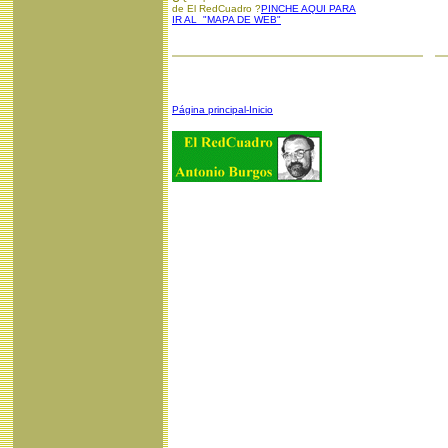
de El RedCuadro ?
PINCHE AQUI PARA
IR AL "MAPA DE WEB"
Página principal-Inicio