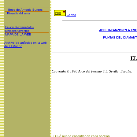
libros de Antonio Burgos
Biografía del autor
Correo
Enlaces Recomendados
ABEL INFANZON "LA ESE
Enlaces favoritos
MAPA DE LA WEB
PUNTAS DEL DIAMAN
Archivo de artículos en la web
de El Mundo
Copyright © 1998 Arco del Postigo S.L. Sevilla, España.
¿
Qué puede encontrar en cada sección