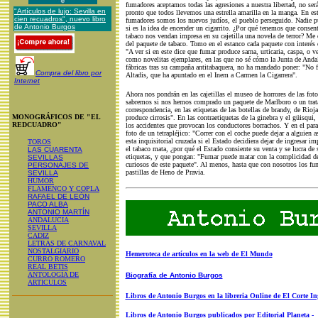
fumadores aceptamos todas las agresiones a nuestra libertad, no se
"Artículos de lujo: Sevilla en
pronto que todos llevemos una estrella amarilla en la manga. En est
cien recuadros", nuevo libro
fumadores somos los nuevos judíos, el pueblo perseguido. Nadie pu
de Antonio Burgos
si es la idea de encender un cigarrito. ¿Por qué tenemos que consent
tabaco nos vendan impresa en su cajetilla una novela de terror? Me
del paquete de tabaco. Tomo en el estanco cada paquete con interés 
"A ver si en este dice que fumar produce sarna, urticaria, caspa, o v
como novelitas ejemplares, en las que no sé cómo la Junta de Andal
fábricas tras su campaña antitabaquera, no ha mandado poner: "No 
Compra del libro por
Altadis, que ha apuntado en el Inem a Carmen la Cigarrera".
Internet
Ahora nos pondrán en las cajetillas el museo de horrores de las fot
sabremos si nos hemos comprado un paquete de Marlboro o un trat
correspondencia, en las etiquetas de las botellas de brandy, de Rioj
MONOGRÁFICOS DE "EL
produce cirrosis". En las contraetiquetas de la ginebra y el güisqui,
REDCUADRO"
los accidentes que provocan los conductores borrachos. Y en el para
foto de un tetrapléjico: "Correr con el coche puede dejar a alguien 
esta inquisitorial cruzada si el Estado decidiera dejar de ingresar i
TOROS
el tabaco mata, ¿por qué el Estado consiente su venta y se lucra de
LAS CUARENTA
etiquetas, y que pongan: "Fumar puede matar con la complicidad de
SEVILLAS
curiosos de este paquete". Al menos, hasta que con nosotros los fu
PERSONAJES DE
pastillas de Heno de Pravia.
SEVILLA
HUMOR
FLAMENCO Y COPLA
RAFAEL DE LEÓN
PACO ALBA
ANTONIO MARTÍN
ANDALUCIA
SEVILLA
CADIZ
LETRAS DE CARNAVAL
NOSTALGIARIO
Hemeroteca de artículos en la web de El Mundo
CURRO ROMERO
REAL BETIS
ANTOLOGÍA DE
Biografía de Antonio Burgos
ARTICULOS
Libros de Antonio Burgos en la libreria Online de El Corte In
Libros de Antonio Burgos publicados por Editorial Planeta -