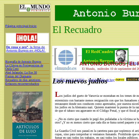
El Recuadro
Página principal-Inicio
De rosa y oro"
, la firma de
Antonio Burgos en ¡HOLA!
Biografía de Antonio Burgos
ANTONIO BURGOS | EL
Página 
L
a Chispa en Protagonistas de
Onda Cero
El Mundo, miércoles 10 de septiembre del 2
A
bel Infanzón: La Ese 30
P
untas del Diamante
Los nuevos judíos
Recuadros de días anteriores
¿QUIÉN HACE ESTO?
Abel Infanzón de hoy
Enlaces recomendados
L
os judíos del gueto de Varsovia se montaban en los trenes de 
exterminio con bastante menos resignación con que los fumadores n
restaurante donde nos conducen como aprestados, por nuestra nicotí
los judíos en la Alemania nazi. Quieren mantener la pureza de la r
de que el tabaco sea agravante en el Código Penal, y que el fiscal pr
-- ¿No es cierto que cuando le pegó dos puñaladas a la víctima se 
otro? ¿Y no es menos cierto que cada día se fuma usted paquete y 
La Guardia Civil nos parará en la carretera para que soplemos el art
copas, sino para comprobar si veníamos fumando. Prohibirán que s
fumar en casi todos los trabajos, en casi todos los locales públicos