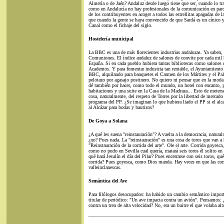
Almería o de Jaén? Andaluz desde luego tiene que ser, cuando lo tra
como en Andalucía no hay profesionales de la comunicación en paro,
de los contribuyentes en acoger a todos las estrellitas apagadas de l
que cuando la gente se haya convencido de que Sardá es un cínico y
Canal como el fichaje del siglo.
Hostelería municipal
La BBC es una de más florecientes industrias andaluzas. Ya saben, 
Comuniones. El índice andaluz de salones de convite por cada mil h
España. Si en cada pueblo hubiera tantas bibliotecas como salones de
Academos. Y para fomentar industria tan rentable, el Ayuntamiento 
BBC, alquilando para banquetes el Carmen de los Mártires y el Pal
pelotazo por agasajo postinero. No quiero ni pensar que en la moda
dé también por hacer, como todo el mundo, un hotel con encanto, 
habitaciones y una suite en la Casa de la Madraza... Esto de meterse
cosa, naturalmente, del respeto de Torres por la libertad de mercado 
programa del PP. ¿Se imaginan lo que hubiera liado el PP si el alcal
al Alcázar para bodas y bautizos?
De Goya a Solana
¿A qué les suena "reinstauración"? A vuelta a la democracia, natural
¿no? Pues nada. La "reinstauración" es una cosa de toros que van a h
"Reinstauración de la corrida del arte". Ole el arte. Corrida goyesc
como no pudo en Sevilla cual quería, matará seis toros él solito en
qué hará Jesulín el día del Pilar? Pues encerrarse con seis toros, qu
corrida? Pues goyesca, como Dios manda. Hay veces en que las cor
valleinclanescas.
Semántica del Ave
Para filólogos desocupados: ha habido un cambio semántico import
titular de periódico: "Un ave impacta contra un avión". Pensamos: 
contra un tren de alta velocidad? No, era un buitre el que volaba alt