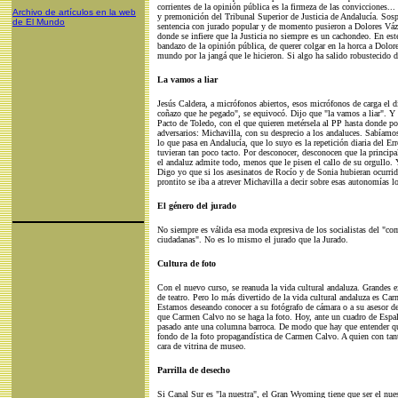
corrientes de la opinión pública es la firmeza de las convicciones..
Archivo de artículos en la web
y premonición del Tribunal Superior de Justicia de Andalucía. Sosp
de El Mundo
sentencia con jurado popular y de momento pusieron a Dolores Vázq
donde se infiere que la Justicia no siempre es un cachondeo. En est
bandazo de la opinión pública, de querer colgar en la horca a Dolore
mundo por la jangá que le hicieron. Si algo ha salido robustecido d
La vamos a liar
Jesús Caldera, a micrófonos abiertos, esos micrófonos de carga el 
coñazo que he pegado", se equivocó. Dijo que "la vamos a liar". Y no
Pacto de Toledo, con el que quieren metérsela al PP hasta donde pon
adversarios: Michavilla, con su desprecio a los andaluces. Sabíamo
lo que pasa en Andalucía, que lo suyo es la repetición diaria del 
tuvieran tan poco tacto. Por desconocer, desconocen que la principal
el andaluz admite todo, menos que le pisen el callo de su orgullo
Digo yo que si los asesinatos de Rocío y de Sonia hubieran ocurri
prontito se iba a atrever Michavilla a decir sobre esas autonomías l
El género del jurado
No siempre es válida esa moda expresiva de los socialistas del "c
ciudadanas". No es lo mismo el jurado que la Jurado.
Cultura de foto
Con el nuevo curso, se reanuda la vida cultural andaluza. Grandes ex
de teatro. Pero lo más divertido de la vida cultural andaluza es Car
Estamos deseando conocer a su fotógrafo de cámara o a su asesor de
que Carmen Calvo no se haga la foto. Hoy, ante un cuadro de Espali
pasado ante una columna barroca. De modo que hay que entender que 
fondo de la foto propagandística de Carmen Calvo. A quien con tant
cara de vitrina de museo.
Parrilla de desecho
Si Canal Sur es "la nuestra", el Gran Wyoming tiene que ser el n