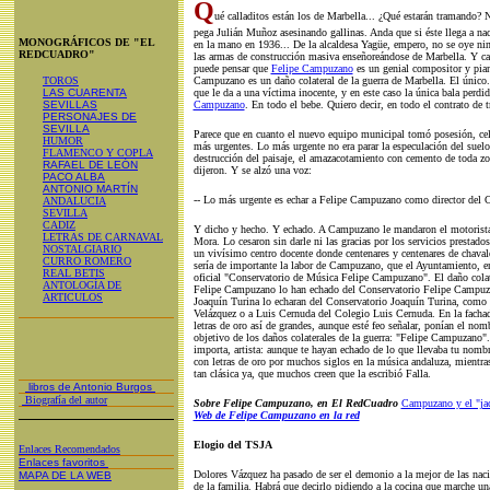
Q
ué calladitos están los de Marbella... ¿Qué estarán tramando? 
pega Julián Muñoz asesinando gallinas. Anda que si éste llega a nac
MONOGRÁFICOS DE "EL
en la mano en 1936... De la alcaldesa Yagüe, empero, no se oye nin
REDCUADRO"
las armas de construcción masiva enseñoreándose de Marbella. Y ca
puede pensar que
Felipe Campuzano
es un genial compositor y pian
TOROS
Campuzano es un daño colateral de la guerra de Marbella. El único. 
LAS CUARENTA
que le da a una víctima inocente, y en este caso la única bala perdid
SEVILLAS
Campuzano
. En todo el bebe. Quiero decir, en todo el contrato de t
PERSONAJES DE
SEVILLA
Parece que en cuanto el nuevo equipo municipal tomó posesión, cel
HUMOR
más urgentes. Lo más urgente no era parar la especulación del suelo,
FLAMENCO Y COPLA
destrucción del paisaje, el amazacotamiento con cemento de toda zo
RAFAEL DE LEÓN
dijeron. Y se alzó una voz:
PACO ALBA
ANTONIO MARTÍN
-- Lo más urgente es echar a Felipe Campuzano como director del 
ANDALUCIA
SEVILLA
CADIZ
Y dicho y hecho. Y echado. A Campuzano le mandaron el motorista
LETRAS DE CARNAVAL
Mora. Lo cesaron sin darle ni las gracias por los servicios prestado
NOSTALGIARIO
un vivísimo centro docente donde centenares y centenares de chav
CURRO ROMERO
sería de importante la labor de Campuzano, que el Ayuntamiento, e
REAL BETIS
oficial "Conservatorio de Música Felipe Campuzano". El daño colate
ANTOLOGÍA DE
Felipe Campuzano lo han echado del Conservatorio Felipe Campuz
ARTICULOS
Joaquín Turina lo echaran del Conservatorio Joaquín Turina, como s
Velázquez o a Luis Cernuda del Colegio Luis Cernuda. En la fachad
letras de oro así de grandes, aunque esté feo señalar, ponían el no
objetivo de los daños colaterales de la guerra: "Felipe Campuzano".
importa, artista: aunque te hayan echado de lo que llevaba tu nombr
con letras de oro por muchos siglos en la música andaluza, mientra
tan clásica ya, que muchos creen que la escribió Falla.
libros de Antonio Burgos
Biografía del autor
Sobre Felipe Campuzano, en El RedCuadro
Campuzano y el "ja
Web de Felipe Campuzano en la red
Elogio del TSJA
Enlaces Recomendados
Enlaces favoritos
Dolores Vázquez ha pasado de ser el demonio a la mejor de las nac
MAPA DE LA WEB
de la familia. Habrá que decirlo pidiendo a la cocina que marche un