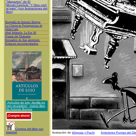
"Magazine" de El
Mundo:Capítulo "Y Dios creó
al gato" (con ilustraciones del
libro)
Biografía de Antonio Burgos
L
a Chispa en Protagonistas de
Onda Cero
A
bel Infanzón: La Ese 30
P
untas del Diamante
Recuadros de días anteriores
Enlaces recomendados
"Artículos de lujo: Sevilla en
cien recuadros", nuevo libro
de Antonio Burgos
Compra del libro por
Internet
Ilustración de
Idígoras y Pachi
Anteriores Puntas del D