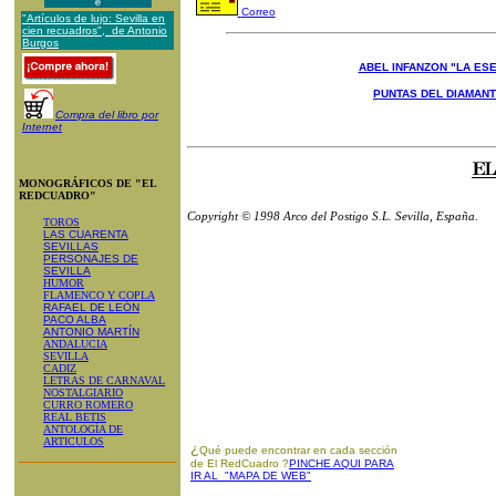
Correo
"Artículos de lujo: Sevilla en
cien recuadros", de Antonio
Burgos
ABEL INFANZON "LA ESE
PUNTAS DEL DIAMAN
Compra del libro por
Internet
MONOGRÁFICOS DE "EL
REDCUADRO"
Copyright © 1998 Arco del Postigo S.L. Sevilla, España.
TOROS
LAS CUARENTA
SEVILLAS
PERSONAJES DE
SEVILLA
HUMOR
FLAMENCO Y COPLA
RAFAEL DE LEÓN
PACO ALBA
ANTONIO MARTÍN
ANDALUCIA
SEVILLA
CADIZ
LETRAS DE CARNAVAL
NOSTALGIARIO
CURRO ROMERO
REAL BETIS
ANTOLOGÍA DE
ARTICULOS
¿
Qué puede encontrar en cada sección
de El RedCuadro ?
PINCHE AQUI PARA
IR AL "MAPA DE WEB"