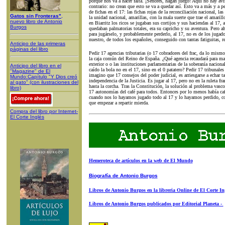
porque nos va a hacer falta. ¡Señores, hagan juego! Aquí no hay av
contrario: no crean que esto se va a quedar así. Esto va a más y a 
de fichas en el 17: las fichas rojas de la reconciliación nacional, las
Gatos sin Fronteras"
,
la unidad nacional, amarillas, con la mala suerte que trae el amari
nuevo libro de Antonio
en Biarritz los ricos se jugaban sus cortijos y sus haciendas al 17, a
Burgos
quedaban palmatorias totales, era su capricho y su aventura. Pero a
para jugárselo, y probablemente perderlo, al 17, no es de los jugad
nuestro, de todos los españoles, conseguido con tantas fatiguitas, r
Anticipo de las primeras
páginas del libro
Pedir 17 agencias tributarias (o 17 cobradores del frac, da lo mismo)
la caja común del Reino de España. ¿Qué agencia recaudará para man
exterior o o las instituciones parlamentarias de la soberanía nacion
Anticipo del libro en el
caído la bola no en el 17, sino en el 0 patatero? Pedir 17 tribunale
"Magazine" de El
imagino que 17 consejos del poder judicial, es arriesgarse a echar ta
Mundo:Capítulo "Y Dios creó
independencia de la Justicia. Es jugar al 17, pero no en la ruleta fra
al gato" (con ilustraciones del
hasta la corcha. Tras la Constitución, la solución al problema vasco 
libro)
17 autonomías del café para todos. Entonces por lo menos había caf
cuando nos lo hayamos jugado todo al 17 y lo hayamos perdido, com
que empezar a repartir mierda.
Compra del libro por Internet-
El Corte Inglés
Hemeroteca de artículos en la web de El Mundo
Biografía de Antonio Burgos
Libros de Antonio Burgos en la libreria Online de El Corte In
Libros de Antonio Burgos publicados por Editorial Planeta -