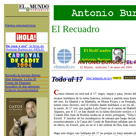
El Recuadro
Página principal-Inicio
De rosa y oro"
, la firma de
Antonio Burgos en ¡HOLA!
ANTONIO BURGOS | EL
Página 
El Mundo,
miércoles 7
de
enero
del 200
4
Biografía de Antonio Burgos
Todo al 17
¿QUIÉN HACE ESTO?
Abel Infanzón de hoy
A
bel Infanzón: La Ese 30
P
untas del Diamante
Recuadros de días anteriores
Enlaces recomendados
C
omo número no está mal el 17: negro, impar y pasa; vecino del
escasos huérfanos de la ruleta francesa, mínima y partida zona fronte
del cero. En Madrid y en Marbella, en Monte Picayo y en Peralada
tienen como favorito, esté el cilindro dando huérfanos o no los dé,
la suerte. Al 17 creo que jugaba Lola Flores en el casino de Marbe
Algunos, por el 17, se han dejado en la ruleta diecisiete cortijos o 
Cuando Don Juan de Borbón estaba en el exilio portugués, "Villa Gi
Estoril. Y muchos de los monárquicos de semana que luego decían 
económicamente a la Causa del Conde de Barcelona callaban que do
en efecto, en Estoril, pero no en el 3 del ordinal de Don Juan como 
Hago este elogio casi ludópata del 17 no porque yo haya sentado p