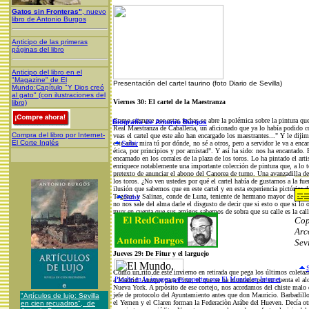
Gatos sin Fronteras"
, nuevo
libro de Antonio Burgos
Anticipo de las primeras
páginas del libro
Anticipo del libro en el
"Magazine" de El
Presentación del cartel taurino (foto Diario de Sevilla)
Mundo:Capítulo "Y Dios creó
al gato" (con ilustraciones del
Viernes 30: El cartel de la Maestranza
libro)
Como siempre por estas fechas se abre la polémica sobre la pintura que
Biografía de Antonio Burgos
Real Maestranza de Caballería, un aficionado que ya lo había podido c
Compra del libro por Internet-
veas el cartel que este año han encargado los maestrantes..." Y le diji
El Corte Inglés
este año, mira tú por dónde, no sé a otros, pero a servidor le va a encan
Subir
ética, por principios y por amistad". Y así ha sido: nos ha encantado. 
encarnado en los corrales de la plaza de los toros. Lo ha pintado el art
enriquece notablemente una importante colección de pintura que, a lo t
pretexto de anunciar el abono del Canorea de turno. Una avanzadilla d
los toros. ¿No ven ustedes por qué el cartel había de gustarnos a la fue
ilusión que sabemos que en este cartel y en esta experiencia pictórica 
Togores y Salinas, conde de Luna, teniente de hermano mayor de la Rea
Subir
no nos sale del alma darle el disgusto de decir que si esto o que si lo o
muy en cuenta que sus amigos sabemos de sobra que su calle es la call
Cop
Arc
Subir
Sev
Jueves 29: De Fitur y el larguejo
Como un rito de este invierno en retirada que pega los últimos coletazo
Pinche en la imagen para conectar con El Mundo en Internet
a Madrid. Aunque para Fitur, el que se ha montado por su cuenta el al
Nueva York. A prpòsito de ese cortejo, nos acordamos del chiste malo
jefe de protocolo del Ayuntamiento antes que don Mauricio. Barbadillo
"Artículos de lujo: Sevilla
el Yemen y el Claren forman la Federaciòn Arábe del Hueven. Decía otr
en cien recuadros", de