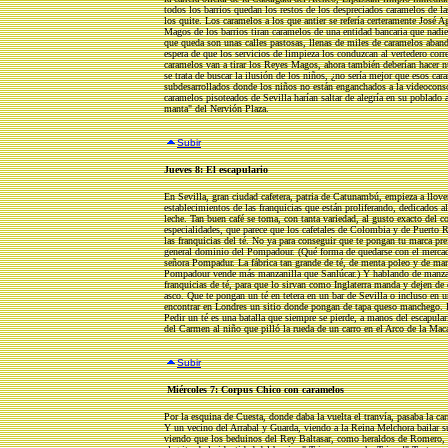
todos los barrios quedan los restos de los despreciados caramelos de l
los quite. Los caramelos a los que antier se refería certeramente José 
Magos de los barrios tiran caramelos de una entidad bancaria que nadie
que queda son unas calles pastosas, llenas de miles de caramelos aban
espera de que los servicios de limpieza los conduzcan al vertedero cor
caramelos van a tirar los Reyes Magos, ahora también deberían hacer n
se trata de buscar la ilusión de los niños, ¿no sería mejor que esos car
subdesarrollados donde los niños no están enganchados a la videoconso
caramelos pisoteados de Sevilla harían saltar de alegría en su poblado a
manta" del Nervión Plaza.
Subir
Jueves 8: El escapulario
En Sevilla, gran ciudad cafetera, patria de Catunambú, empieza a llover
establecimientos de las franquicias que están proliferando, dedicados al
leche. Tan buen café se toma, con tanta variedad, al gusto exacto del 
especialidades, que parece que los cafetales de Colombia y de Puerto
las franquicias del té. No ya para conseguir que te pongan tu marca pr
general dominio del Pompadour. (Qué forma de quedarse con el mercado 
señora Pompadur. La fábrica tan grande de té, de menta poleo y de ma
Pompadour vende más manzanilla que Sanlúcar.) Y hablando de manzan
franquicias de té, para que lo sirvan como Inglaterra manda y dejen de d
asco. Que te pongan un té en tetera en un bar de Sevilla o incluso en u
encontrar en Londres un sitio donde pongan de tapa queso manchego. La
Pedir un té es una batalla que siempre se pierde, a manos del escapulari
del Carmen al niño que pilló la rueda de un carro en el Arco de la Mac
Subir
Miércoles 7: Corpus Chico con caramelos
Por la esquina de Cuesta, donde daba la vuelta el tranvía, pasaba la ca
Y un vecino del Arrabal y Guarda, viendo a la Reina Melchora bailar su
viendo que los beduinos del Rey Baltasar, como heraldos de Romero, la