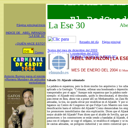
La Ese 30
Abe
Página principal-Inicio
INDICE DE ABEL INFANZON
"LA ESE 30"
Recuadro del día
Página principal
¿QUIÉN HACE ESTO?
Textos del mes de diciembre del 2003
Correo
Textos del mes de noviembre del 2003
INDICE DE ANTERIORES TEXTOS DE "LA ESE 30"
ABEL INFANZÓN | LA ES
MES DE
ENERO
DEL 200
4
El Mun
Antonio Burgos gana el premio
«Romero Murube» de artículos
Sábado 31: Aljarafe colmatado
periodísticos
La palabra es espantosa, pero la dicen mucho los arquitectos y los ur
aplicado a la Geología: "Colmatar, rellenar una hondonada o depresión
transportados por el agua." Aunque más espantosa que la palabra suele se
ejemplo: el Aljarafe está colmatado, quién lo descolmatará, el descolmat
para entrar en Ikea, ahora van a poner allí un Merkamueble, un Zara Ho
adosadas, la tira, no queda olivar por recalificar en el Aljarafe. Y por 
fagamos un Centro de Congresos tal que Felipe Luis Maestro nos tome 
densificación hasta el infinito del Aljarafe? Como denunciaban los empr
los promotores inmobiliarios dan otra explicación. Dicen que el Aljaraf
mejor alcalde del Aljarafe? Pues dicen que el alcalde de Sevilla, que po
promotores y los constructores se están yendo a bandadas al Aljarafe,
pasa con el orégano: se coge el orégano, se recalifica el orégano y se 
de casitas adosadas, un polígono industrial y un centro comercial que 