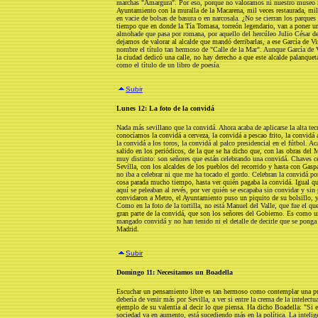
marchas "Amargura". Por eso, porque no valoramos ni nuestro museo ni
Ayuntamiento con la muralla de la Macarena, mil veces restaurada, mil 
en vacie de bolsas de basura o en narcosala. ¿No se cierran los parques 
tiempo que en donde la Tía Tomasa, torreón legendario, van a poner una
almohade que pasa por romana, por aquello del hercúleo Julio César de
dejamos de valorar al alcalde que mandó derribarlas, a ese García de 
nombre el título tan hermoso de "Calle de la Mar". Aunque García de V
la ciudad dedicó una calle, no hay derecho a que este alcalde palanque
como el título de un libro de poesía.
Subir
Lunes 12: La foto de la convidá
Nada más sevillano que la convidá. Ahora acaba de aplicarse la alta tecn
conocíamos la convidá a cerveza, la convidá a pescao frito, la convidá a
la convidá a los toros, la convidá al palco presidencial en el fútbol. A
salido en los periódicos, de la que se ha dicho que, con las obras del 
muy distinto: son señores que están celebrando una convidá. Chaves cel
Sevilla, con los alcaldes de los pueblos del recorrido y hasta con Gasp
no iba a celebrar ni que me ha tocado el gordo. Celebran la convidá p
cosa parada mucho tiempo, hasta ver quién pagaba la convidá. Igual que
aquí se peleaban al revés, por ver quién se escapaba sin convidar y sin 
convidaron a Metro, el Ayuntamiento puso un piquito de su bolsillo, y 
Como en la foto de la tortilla, no está Manuel del Valle, que fue el q
gran parte de la convidá, que son los señores del Gobierno. Es como u
mangado convidá y no han tenido ni el detalle de decirle que se ponga 
Madrid.
Subir
Domingo 11: Necesitamos un Boadella
Escuchar un pensamiento libre es tan hermoso como contemplar una pue
debería de venir más por Sevilla, a ver si entre la crema de la intelectu
ejemplo de su valentía al decir lo que piensa. Ha dicho Boadella: "Si el
sociedad va en aumento, está sucediendo más en la política. La intelig