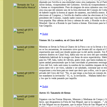
diputado por Sevilla es una eternidad como otra cualquiera. En el Pa
Javier Arenas, vicepresidente del Gobierno. Sevilla da vicepresidentes
y Arenas es vicepresidente. Pero de ninguno de estos números uno vicep
otra cosa que del número uno de la lista electoral del Consejo de Co
de haberle cogido la horma al zapato de nazareno, una hebilla menos. 
elecciones al Congreso, y Sevilla de charlita sobre las elecciones al
presidente del Consejo, cuando nadie conoce a nadie que vaya de número
lista popular. Hay cabezas de lista y cabezas de serie, y Román va de c
Moeckel. Que es a Román lo que Guerra a Arenas. Elecciones para la Ca
San Gregorio.
Subir
Viernes 16: La sombra, en el Circo del Sol
Mientras se llevan la Feria al Charco de la Pava o no se la llevan y 
no se los encuentran, de momento sirve que levante allí su cúpula el C
expectación que suele por donde quiera que va del ancho mundo. Sin M
nuestros dineros en Canal Sur), había una vez un circo del que contaban
chafarrinón habitual de la mugre con fieras de estos espectáculos. Habí
para los VIP, hala, todos de válvula, gratis total, que hasta mañana n
quien andará presumiendo que lo han convidado al preestreno restringi
Circo del Sol, todo será como la sombra de los tendidos impares de la 
gusta tanto ver y ser visto, saludar y ser saludado, constatar que se e
ocupaciones a esa hora para no tener que decir que a ellos, con lo que 
privado del Circo del Sol: "No, es que tengo a esa hora un consejo de 
me mandaron la invitación." Sí, si, la invitación... Mañana habrá dos S
y los que lo verán pasando por taquilla.
Subir
Jueves 15: Tanatorio de fiestas
Sigamos con las Fiestas Mayores, Menores y Medianas de Crespo y Si
favor, que desaparezca la Feria de San Miguel; que se la carguen..." ¿
de San Miguel era un disparate, que la mejor Feria de San Miguel es el