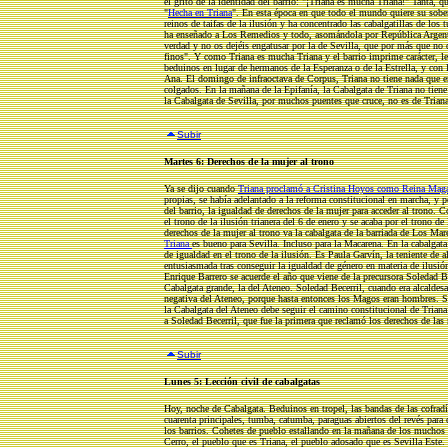
el grito de la identidad del barrio: "¡Triana es mucha Triana!" Tanta, q
"
Hecha en Triana
". En esta época en que todo el mundo quiere su sober
reinos de taifas de la ilusión y ha concentrado las cabalgatillas de los
ha enseñado a Los Remedios y todo, asomándola por República Argenti
verdad y no os dejéis engatusar por la de Sevilla, que por más que no q
finos". Y como Triana es mucha Triana y el barrio imprime carácter, 
beduinos en lugar de hermanos de la Esperanza o de la Estrella, y con 
Ana. El domingo de infraoctava de Corpus, Triana no tiene nada que e
colgados. En la mañana de la Epifanía, la Cabalgata de Triana no tien
la Cabalgata de Sevilla, por muchos puentes que cruce, no es de Triana
Subir
Martes 6: Derechos de la mujer al trono
Ya se dijo cuando
Triana proclamó a Cristina Hoyos
como Reina Mag
propias, se había adelantado a la reforma constitucional en marcha, y
del barrio, la igualdad de derechos de la mujer para acceder al trono. 
el trono de la ilusión trianera del 6 de enero y se acaba por el trono d
derechos de la mujer al trono va la cabalgata de la barriada de Los Mar
Triana
es bueno para Sevilla. Incluso para la Macarena. En la cabalgat
de igualdad en el trono de la ilusión. Es Paula Garvín, la teniente d
entusiasmada tras conseguir la igualdad de género en materia de ilusión
Enrique Barrero se acuerde el año que viene de la precursora Soledad B
Cabalgata grande, la del Ateneo. Soledad Becerril, cuando era alcaldesa
negativa del Ateneo, porque hasta entonces los Magos eran hombres. Si
la Cabalgata del Ateneo debe seguir el camino constitucional de Tri
a Soledad Becerril, que fue la primera que reclamó los derechos de las m
Subir
Lunes 5: Lección civil de cabalgatas
Hoy, noche de Cabalgata. Beduinos en tropel, las bandas de las cofradí
cuarenta principales, tumba, catumba, paraguas abiertos del revés para
los barrios. Cohetes de pueblo estallando en la mañana de los muchos 
Cerro, el pueblo que es Triana, el pueblo adosado que es Sevilla Este