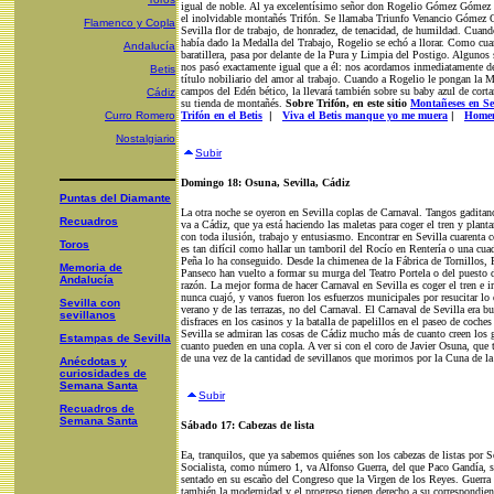
igual de noble. Al ya excelentísimo señor don Rogelio Gómez Gómez la 
el inolvidable montañés Trifón. Se llamaba Triunfo Venancio Gómez Ort
Flamenco y Copla
Sevilla flor de trabajo, de honradez, de tenacidad, de humildad. Cuand
había dado la Medalla del Trabajo, Rogelio se echó a llorar. Como cua
Andalucía
baratillera, pasa por delante de la Pura y Limpia del Postigo. Alguno
nos pasó exactamente igual que a él: nos acordamos inmediatamente d
Betis
título nobiliario del amor al trabajo. Cuando a Rogelio le pongan la M
campos del Edén bético, la llevará también sobre su baby azul de cort
Cádiz
su tienda de montañés.
Sobre Trifón, en este sitio
Montañeses en Sev
Curro Romero
Trifón en el Betis
|
Viva el Betis manque yo me muera
|
Homena
Nostalgiario
Subir
Domingo 18: Osuna, Sevilla, Cádiz
Puntas del Diamante
La otra noche se oyeron en Sevilla coplas de Carnaval. Tangos gaditan
Recuadros
va a Cádiz, que ya está haciendo las maletas para coger el tren y plant
con toda ilusión, trabajo y entusiasmo. Encontrar en Sevilla cuarenta c
Toros
es tan difícil como hallar un tamboril del Rocío en Rentería o una cuad
Peña lo ha conseguido. Desde la chimenea de la Fábrica de Tornillos,
Memoria de
Panseco han vuelto a formar su murga del Teatro Portela o del puesto de
Andalucía
razón. La mejor forma de hacer Carnaval en Sevilla es coger el tren e i
nunca cuajó, y vanos fueron los esfuerzos municipales por resucitar lo
Sevilla con
verano y de las terrazas, no del Carnaval. El Carnaval de Sevilla era b
sevillanos
disfraces en los casinos y la batalla de papelillos en el paseo de coch
Sevilla se admiran las cosas de Cádiz mucho más de cuanto creen los 
Estampas de Sevilla
cuanto pueden en una copla. A ver si con el coro de Javier Osuna, que t
de una vez de la cantidad de sevillanos que morimos por la Cuna de la
Anécdotas y
curiosidades de
Semana Santa
Subir
Recuadros de
Semana Santa
Sábado 17: Cabezas de lista
Ea, tranquilos, que ya sabemos quiénes son los cabezas de listas por S
Socialista, como número 1, va Alfonso Guerra, del que Paco Gandía, s
sentado en su escaño del Congreso que la Virgen de los Reyes. Guerra pe
también la modernidad y el progreso tienen derecho a su correspondient