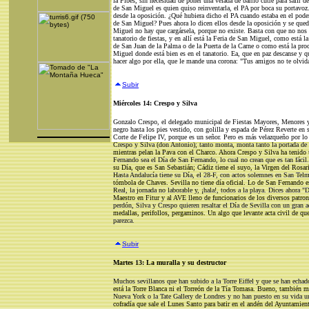
la Fibes, sin necesidad de poner una velada de barrio cutre para salir d
de San Miguel es quien quiso reinventarla, el PA por boca su portavoz.
desde la oposición. ¿Qué hubiera dicho el PA cuando estaba en el pod
de San Miguel? Pues ahora lo dicen ellos desde la oposición y se qued
Miguel no hay que cargársela, porque no existe. Basta con que no no
tanatorio de fiestas, y en allí está la Feria de San Miguel, como está l
de San Juan de la Palma o de la Puerta de la Carne o como está la pro
Miguel donde está bien es en el tanatorio. Ea, que en paz descanse y qu
hacer algo por ella, que le mande una corona: "Tus amigos no te olvida
Subir
Miércoles 14: Crespo y Silva
Gonzalo Crespo, el delegado municipal de Fiestas Mayores, Menores 
negro hasta los pies vestido, con golilla y espada de Pérez Reverte en su
Corte de Felipe IV, porque es un señor. Pero es más velazqueño por l
Crespo y Silva (don Antonio); tanto monta, monta tanto la portada de F
mientras pelan la Pava con el Charco. Ahora Crespo y Silva ha tenido u
Fernando sea el Día de San Fernando, lo cual no crean que es tan fácil
su Día, que es San Sebastián; Cádiz tiene el suyo, la Virgen del Rosa
Hasta Andalucía tiene su Día, el 28-F, con actos solemnes en San Tel
tómbola de Chaves. Sevilla no tiene día oficial. Lo de San Fernando es
Real, la jornada no laborable y, ¡hala!, todos a la playa. Dices ahora 
Maestro en Fitur y al AVE lleno de funcionarios de los diversos patro
perdón, Silva y Crespo quieren resaltar el Día de Sevilla con un gran ac
medallas, perifollos, pergaminos. Un algo que levante acta civil de qu
parezca.
Subir
Martes 13: La muralla y su destructor
Muchos sevillanos que han subido a la Torre Eiffel y que se han echado
está la Torre Blanca ni el Torreón de la Tía Tomasa. Bueno, también
Nueva York o la Tate Gallery de Londres y no han puesto en su vida u
cofradía que sale el Lunes Santo para batir en el andén del Ayuntamien