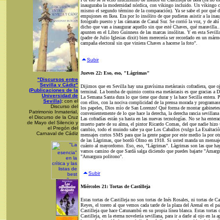
inauguraba la modernidad nórdica, con vikingo incluido. Un vikingo c
mismo el segundo término de la comparación). Ya se sabe el por qué de
empujones en Ikea. Era por lo insólito de que pudieras asistir a la ina
fotógrafo puesto y las cámaras de Canal Sur. Se corrió la voz, y de ahí
dicho que van a inaugurar aquello sin que esté Chaves, qué maravilla.
apunten en el Libro Guinness de las marcas insólitas. Y en esta Sevilla 
(padre de Julio Iglesias dixit) bien merecería ser recordado en un márm
campaña electoral sin que viniera Chaves a hacerse la foto".
Subir
Jueves 22: Eso, eso, "Lágrimas"
"Discursos entre
Sevilla y Cádiz"
Dijimos que en Sevilla hay una gravísima metástasis cofradiera, que oj
(Publicaciones de la
terminal. La bomba de quimio contra esa metástasis es que gracias a Di
Universidad de
La Semana Santa dura lo que tiene que durar y la hace Secilla entera. P
Sevilla)
:
con el
con ellos, con la nociva complicidad de la prensa morada y programass
Discurso del
los papeles, Dios mìo de San Lorenzo! Qué forma de montar gabinetes 
Patrimonio Inmaterial,
convenientemente de lo que hace la derecha, la derecha rancia sevillana
el Discurso de la Cruz
Las cofradías están ya hasta en las nuevas tecnologías. No se ha enter
de Mayo del Silencio y
muerto parte de su alma, el pintor Ricardo Comas, del que nadie hizo 
el Pregón del
cambio, todo el muindo sabe ya que Los Caballos (vulgo La Exaltaciòn
Carnaval de Cádiz
mensajes cortos SMS para que la gente pague por este medio la por otr
de las Làgrimas, que bordò Olmo en 1918. Si usted manda un mensaje 
cuánto al mayordomo. Eso, eso, "Lágrimas". Làgrimas son las que hay q
vamos camino de que Sardá salga diciendo que puedes bajarte "Amargu
"Amargura politono".
Subir
Miércoles 21: Tortas de Castilleja
Estas tortas de Castilleja no son tortas de Inés Rosales, ni tortas de C
Reyes, el torero al que vemos cada tarde de la plaza del Arenal en el p
Castilleja que hace Catunambú en su propia línea blanca. Estas tortas d
Castilleja, en la eterna novelería sevillana, para ir a darle al ojo en la 