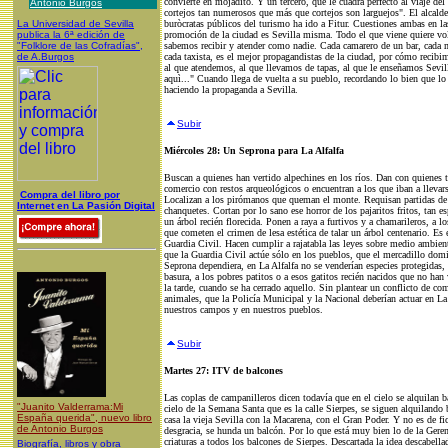
convierte en mojádito. Y un tercero, que le cuadra perfecto al viaje d
Antonio Burgos
cortejos tan numerosos que más que cortejos son larguejos". El alcalde
La Universidad de Sevilla
buròcratas públicos del turismo ha ido a Fitur. Cuestiones ambas en l
publica la 6ª edición de
promoción de la ciudad es Sevilla misma. Todo el que viene quiere vol
"Folklore de las Cofradías",
sabemos recibir y atender como nadie. Cada camarero de un bar, cada me
de A.Burgos
cada taxista, es el mejor propagandistas de la ciudad, por cómo recibim
al que atendemos, al que llevamos de tapas, al que le enseñamos Sevill
aquì..." Cuando llega de vuelta a su pueblo, recordando lo bien que lo
haciendo la propaganda a Sevilla.
Subir
Miércoles 28: Un Seprona para La Alfalfa
Buscan a quienes han vertido alpechines en los ríos. Dan con quienes t
comercio con restos arqueológicos o encuentran a los que iban a llevar
Compra del libro por
Localizan a los pirómanos que queman el monte. Requisan partidas de
Internet en La Pasión Digital
chanquetes. Cortan por lo sano ese horror de los pajaritos fritos, tan 
un árbol recién florecida. Ponen a raya a furtivos y a chamarileros, a l
que cometen el crimen de lesa estética de talar un árbol centenario. Es 
Guardia Civil. Hacen cumplir a rajatabla las leyes sobre medio ambien
que la Guardia Civil actúe sólo en los pueblos, que el mercadillo domi
Seprona dependiera, en La Alfalfa no se venderían especies protegidas, 
basura, a los pobres patitos o a esos gatitos recién nacidos que no han 
la tarde, cuando se ha cerrado aquello. Sin plantear un conflicto de com
animales, que la Policía Municipal y la Nacional deberían actuar en La
nuestros campos y en nuestros pueblos.
Subir
Martes 27: ITV de balcones
Las coplas de campanilleros dicen todavía que en el cielo se alquilan b
"Juanito Valderrama:Mi
cielo de la Semana Santa que es la calle Sierpes, se siguen alquilando 
España querida", nuevo libro
casa la vieja Sevilla con la Macarena, con el Gran Poder. Y no es de fic
de Antonio Burgos
desgracia, se hunda un balcón. Por lo que está muy bien lo de la Gere
criaturas a todos los balcones de Sierpes. Descartada la idea descabellad
Biografía, libros y obra