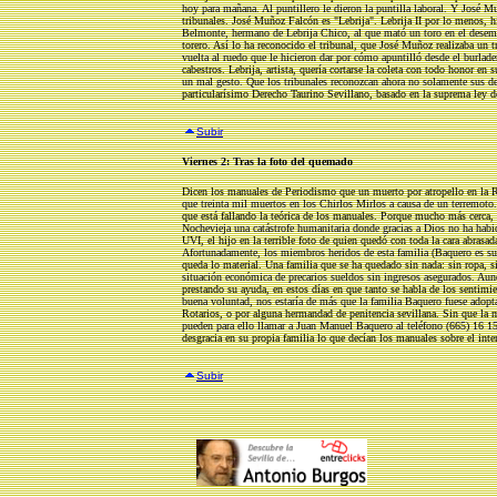
hoy para mañana. Al puntillero le dieron la puntilla laboral. Y José M
tribunales. José Muñoz Falcón es "Lebrija". Lebrija II por lo menos, hi
Belmonte, hermano de Lebrija Chico, al que mató un toro en el desempe
torero. Así lo ha reconocido el tribunal, que José Muñoz realizaba un t
vuelta al ruedo que le hicieron dar por cómo apuntilló desde el burlade
cabestros. Lebrija, artista, quería cortarse la coleta con todo honor en
un mal gesto. Que los tribunales reconozcan ahora no solamente sus der
particularísimo Derecho Taurino Sevillano, basado en la suprema ley d
Subir
Viernes 2: Tras la foto del quemado
Dicen los manuales de Periodismo que un muerto por atropello en la R
que treinta mil muertos en los Chirlos Mirlos a causa de un terremoto
que está fallando la teórica de los manuales. Porque mucho más cerca, 
Nochevieja una catástrofe humanitaria donde gracias a Dios no ha habi
UVI, el hijo en la terrible foto de quien quedó con toda la cara abrasa
Afortunadamente, los miembros heridos de esta familia (Baquero es su
queda lo material. Una familia que se ha quedado sin nada: sin ropa, s
situación económica de precarios sueldos sin ingresos asegurados. Aun
prestando su ayuda, en estos días en que tanto se habla de los sentimi
buena voluntad, nos estaría de más que la familia Baquero fuese adop
Rotarios, o por alguna hermandad de penitencia sevillana. Sin que la m
pueden para ello llamar a Juan Manuel Baquero al teléfono (665) 16 1
desgracia en su propia familia lo que decían los manuales sobre el inter
Subir