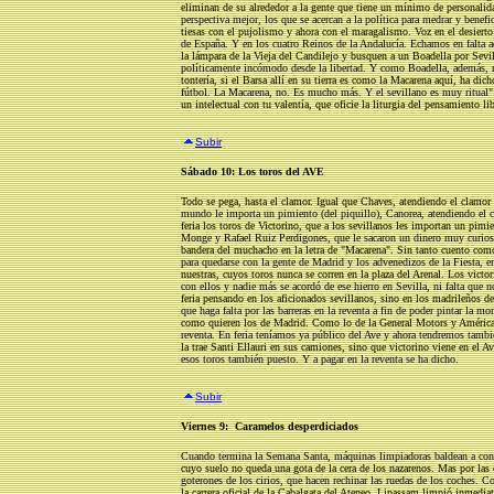
eliminan de su alrededor a la gente que tiene un mínimo de personalida
perspectiva mejor, los que se acercan a la política para medrar y benefi
tiesas con el pujolismo y ahora con el maragalismo. Voz en el desierto
de España. Y en los cuatro Reinos de la Andalucía. Echamos en falta 
la lámpara de la Vieja del Candilejo y busquen a un Boadella por Sevill
políticamente incómodo desde la libertad. Y como Boadella, además, 
tontería, si el Barsa allí en su tierra es como la Macarena aquí, ha di
fútbol. La Macarena, no. Es mucho más. Y el sevillano es muy ritual". 
un intelectual con tu valentía, que oficie la liturgia del pensamiento lib
Subir
Sábado 10: Los toros del AVE
Todo se pega, hasta el clamor. Igual que Chaves, atendiendo el clamor 
mundo le importa un pimiento (del piquillo), Canorea, atendiendo el cl
feria los toros de Victorino, que a los sevillanos les importan un pim
Monge y Rafael Ruiz Perdigones, que le sacaron un dinero muy curios
bandera del muchacho en la letra de "Macarena". Sin tanto cuento como
para quedarse con la gente de Madrid y los advenedizos de la Fiesta, 
nuestras, cuyos toros nunca se corren en la plaza del Arenal. Los victor
con ellos y nadie más se acordó de ese hierro en Sevilla, ni falta que 
feria pensando en los aficionados sevillanos, sino en los madrileños de
que haga falta por las barreras en la reventa a fin de poder pintar la m
como quieren los de Madrid. Como lo de la General Motors y América: 
reventa. En feria teníamos ya público del Ave y ahora tendremos tambié
la trae Santi Ellauri en sus camiones, sino que victorino viene en el A
esos toros también puesto. Y a pagar en la reventa se ha dicho.
Subir
Viernes 9: Caramelos desperdiciados
Cuando termina la Semana Santa, máquinas limpiadoras baldean a concien
cuyo suelo no queda una gota de la cera de los nazarenos. Mas por las 
goterones de los cirios, que hacen rechinar las ruedas de los coches. 
la carrera oficial de la Cabalgata del Ateneo, Lipassam limpió inmedia