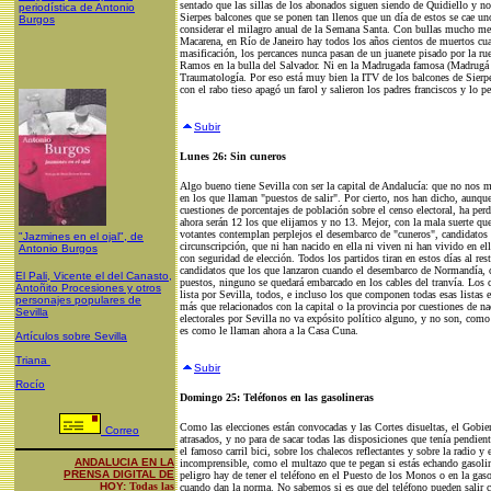
sentado que las sillas de los abonados siguen siendo de Quidiello y n
periodística de Antonio
Sierpes balcones que se ponen tan llenos que un día de estos se cae un
Burgos
considerar el milagro anual de la Semana Santa. Con bullas mucho meno
Macarena, en Río de Janeiro hay todos los años cientos de muertos cua
masificación, los percances nunca pasan de un juanete pisado por la r
Ramos en la bulla del Salvador. Ni en la Madrugada famosa (Madrugá p
Traumatología. Por eso está muy bien la ITV de los balcones de Sierpes
con el rabo tieso apagó un farol y salieron los padres franciscos y lo pe
Subir
Lunes 26: Sin cuneros
Algo bueno tiene Sevilla con ser la capital de Andalucía: que no nos me
en los que llaman "puestos de salir". Por cierto, nos han dicho, aunqu
cuestiones de porcentajes de población sobre el censo electoral, ha pe
ahora serán 12 los que elijamos y no 13. Mejor, con la mala suerte que
votantes contemplan perplejos el desembarco de "cuneros", candidatos
"Jazmines en el ojal", de
circunscripción, que ni han nacido en ella ni viven ni han vivido en el
Antonio Burgos
con seguridad de elección. Todos los partidos tiran en estos días al re
candidatos que los que lanzaron cuando el desembarco de Normandía, 
El Pali, Vicente el del Canasto,
puestos, ninguno se quedará embarcado en los cables del tranvía. Los 
Antoñito Procesiones y otros
lista por Sevilla, todos, e incluso los que componen todas esas listas e
personajes populares de
más que relacionados con la capital o la provincia por cuestiones de na
Sevilla
electorales por Sevilla no va expósito político alguno, y no son, como
es como le llaman ahora a la Casa Cuna.
Artículos sobre Sevilla
Triana
Subir
Rocío
Domingo 25: Teléfonos en las gasolineras
Como las elecciones están convocadas y las Cortes disueltas, el Gobie
Correo
atrasados, y no para de sacar todas las disposiciones que tenía pendie
el famoso carril bici, sobre los chalecos reflectantes y sobre la radio 
ANDALUCIA EN LA
incomprensible, como el multazo que te pegan si estás echando gasoli
PRENSA DIGITAL DE
peligro hay de tener el teléfono en el Puesto de los Monos o en la ga
HOY:
Todas las
cuando dan la norma. No sabemos si es que del teléfono pueden salir 