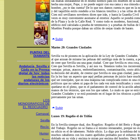
las marías instalándose en el diseño nórdico para los muebles de la sal
hecha una mujer, Pepe, y no puede seguir con esa cama y esa cómoda 
hombre, ¿no te das cuenta? De lo que nos damos cuenta es que en la nov
y del taquillón estilo rondeño a los blancos tresillos y a las sillas de 
Cien mil sevillanos noveleros dicen que irán, y hasta la Guardia Civil
veces es muy conveniente asomarse al exterior. Aquello se pondrá como s
de la Plaza y la de la Calle Real. Y como todo es moderno, funcional, 
edificio esté calculada a prueba de terremotos y a pruebas de bullas de 
Muebles Peralta porque daban un sillón de orejas tirado de barato.
Subir
Martes 20: Grandes Ciudades
PUNTAS DEL
DIAMANTE
Sevilla va de pionera en la aplicación de la Ley de Grandes Ciudades. T
al que acusan de mirarse las pelusas del ombligo más de la cuenta, a pe
de creer que Sevilla sea una gran ciudad. Cree que Sevilla es otra cos
Andalucía, Sevilla y
Cree que Sevilla es Sevilla, y así nos va. Tenemos todos los inconven
Cádiz en la Prensa
ventajas: prisas, atascos, embotellamientos, contaminación, costo altí
digital de hoy: todas
la decisión del alcalde, de creerse que Sevilla es una gran ciudad, para
las noticias
En la ley hay un aspecto que aquí pedían personas de juicio hace muc
andaluzas de los
qué ser concejales; que en una máquina tan complicada como es una ciud
diarios electrónicos
políticos que no saben ni papa de los cada vez más tecnificados y cost
quedarse en el pleno, que es el parlamento de control de la acción admi
manos de los técnicos, que son los que saben. Lo malo es que se está 
Grandes Ciudades y se está poniendo en el lugar de los técnicos a polí
previamente por las urnas.
LOS
MONOGRAFICOS DE
EL REDCUADRO
:
Subir
Carnaval
Lunes 19: Rogelio el de Trifón
Sevilla
En la Sevilla siempre dual, dos Rogelios: Rogelio el del Betis y Rogel
Rocío
del Trabajo. Rogelio no se llama a sí mismo restaurador, porque no es
su oficio es el de tabernero. Noble oficio. Lo digo por la nobleza del 
Humor
muchos caballeros con los cuatro apellidos probados por el esfuerzo d
doblado en su vida y encima te miran por encima del hombro. Decir Ro
Toros