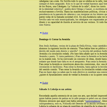
cabalgatas van a más. En Sevilla todo lo que se celebra en la calle, ti
siempre el éxito asegurado. Esto es lo que de verdad hacemos aquí bie
de los Reyes, una Cabalgata. La "cultura de la calle", dicen los cursi
de la identidad colectiva", podría decir Ortega y Gasset, si escribiera 
exclusivamente a Sevilla. Hasta las manifestaciones políticas, cívicas 
presidencia en la pancarta de cabecera y sus insignias en los letreros q
parten todas de la llamada sociedad civil. En esta Andalucía cada vez m
Sevilla cada vez más municipalizada, las cabalgatas son organizadas po
dinero y su capacidad de ilusión al servicio de sus vecinos. Si todo fue
sino Suecia.
Subir
Domingo 4: Cerrar la Avenida
Don Jesús Arellano, vecino de la plaza de Doña Elvira, viejo catedrátic
alumnos la siguiente lección de oratoria: "Para hablar bien en público 
decirlo del modo más directo y sencillo". La lección del profesor Arella
Avenida a la circulación rodada. (No hace falta añadir que es la Aveni
Avenida y punto. Y cierra paréntesis.) Para cerrar la Avenida se ha hec
no la mareen más. Se ha convocado un concurso de ideas, donde hasta a 
rodante que donde hace falta es en el aeropuerto. Para cerrar la Avenid
Para cerrar la Avenida se constituyen ahora dos comisiones, dos: una téc
circulación es facilísimo. Para cerrar la Avenida, basta aplicar la lecci
del sentido común: "Para cerrar la Avenida a la circulación rodada solame
Para no hacer algo ya saben que lo más efectivo es nombrar una comisi
¿quiere el Ayuntamiento cerrar de verdad la Avenida o no la quiere cerra
Subir
Sábado 3: Lebrija es un artista
Recordarán aquella sentencia de un juez con arte, que declaró improce
quien habían puesto de patitas en la calle porque se peleó con un clie
Dijimos entonces que aquel juez había sentado "
currisprudencia"
. Ahor
currisprudencia, esto es, Filosofía del Derecho de la afición sevillana 
Lebrija lo echaron de su plaza de puntillero de plantilla de la plaza d