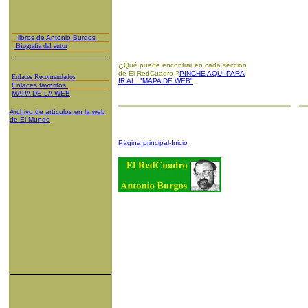
libros de Antonio Burgos
Biografía del autor
¿
Qué puede encontrar en cada sección
de El RedCuadro ?
PINCHE AQUI PARA
Enlaces Recomendados
IR AL "MAPA DE WEB"
Enlaces favoritos
MAPA DE LA WEB
Archivo de artículos en la web
de El Mundo
Página principal-Inicio