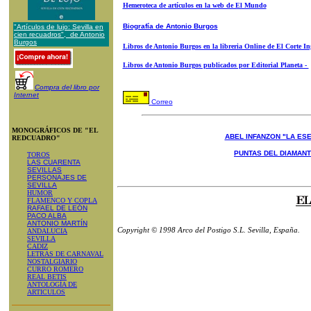
Hemeroteca de artículos en la web de El Mundo
Biografía de Antonio Burgos
"Artículos de lujo: Sevilla en
cien recuadros", de Antonio
Burgos
Libros de Antonio Burgos en la libreria Online de El Corte In
Libros de Antonio Burgos publicados por Editorial Planeta -
Compra del libro por
Internet
Correo
MONOGRÁFICOS DE "EL
ABEL INFANZON "LA ESE
REDCUADRO"
PUNTAS DEL DIAMAN
TOROS
LAS CUARENTA
SEVILLAS
PERSONAJES DE
SEVILLA
HUMOR
FLAMENCO Y COPLA
RAFAEL DE LEÓN
PACO ALBA
ANTONIO MARTÍN
Copyright © 1998 Arco del Postigo S.L. Sevilla, España.
ANDALUCIA
SEVILLA
CADIZ
LETRAS DE CARNAVAL
NOSTALGIARIO
CURRO ROMERO
REAL BETIS
ANTOLOGÍA DE
ARTICULOS