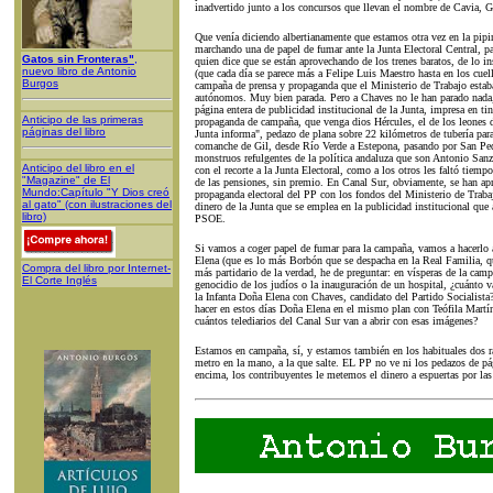
inadvertido junto a los concursos que llevan el nombre de Cavia
Que venía diciendo albertianamente que estamos otra vez en la pipir
marchando una de papel de fumar ante la Junta Electoral Central, pa
Gatos sin Fronteras"
,
quien dice que se están aprovechando de los trenes baratos, de lo ins
nuevo libro de Antonio
(que cada día se parece más a Felipe Luis Maestro hasta en los cuell
Burgos
campaña de prensa y propaganda que el Ministerio de Trabajo estaba
autónomos. Muy bien parada. Pero a Chaves no le han parado nada,
página entera de publicidad institucional de la Junta, impresa en tin
Anticipo de las primeras
propaganda de campaña, que venga dios Hércules, el de los leones d
páginas del libro
Junta informa", pedazo de plana sobre 22 kilómetros de tubería para 
comanche de Gil, desde Río Verde a Estepona, pasando por San Ped
monstruos refulgentes de la política andaluza que son Antonio Sanz
Anticipo del libro en el
con el recorte a la Junta Electoral, como a los otros les faltó tiem
"Magazine" de El
de las pensiones, sin premio. En Canal Sur, obviamente, se han apr
Mundo:Capítulo "Y Dios creó
propaganda electoral del PP con los fondos del Ministerio de Trabaj
al gato" (con ilustraciones del
dinero de la Junta que se emplea en la publicidad institucional que a
libro)
PSOE.
Si vamos a coger papel de fumar para la campaña, vamos a hacerlo
Elena (que es lo más Borbón que se despacha en la Real Familia, q
Compra del libro por Internet-
más partidario de la verdad, he de preguntar: en vísperas de la ca
El Corte Inglés
genocidio de los judíos o la inauguración de un hospital, ¿cuánto va
la Infanta Doña Elena con Chaves, candidato del Partido Socialista?
hacer en estos días Doña Elena en el mismo plan con Teófila Martín
cuántos telediarios del Canal Sur van a abrir con esas imágenes?
Estamos en campaña, sí, y estamos también en los habituales dos r
metro en la mano, a la que salte. EL PP no ve ni los pedazos de p
encima, los contribuyentes le metemos el dinero a espuertas por las