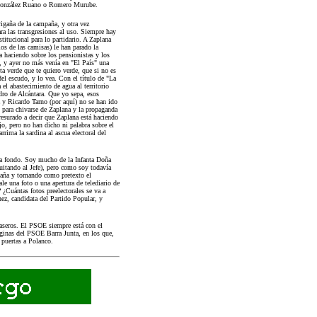
, González Ruano o Romero Murube.
igaña de la campaña, y otra vez
ra las transgresiones al uso. Siempre hay
titucional para lo partidario. A Zaplana
os de las camisas) le han parado la
 haciendo sobre los pensionistas y los
 y ayer no más venía en "El País" una
ta verde que te quiero verde, que si no es
el escudo, y lo vea. Con el título de "La
el abastecimiento de agua al territorio
ro de Alcántara. Que yo sepa, esos
 y Ricardo Tarno (por aquí) no se han ido
po para chivarse de Zaplana y la propaganda
esurado a decir que Zaplana está haciendo
o, pero no han dicho ni palabra sobre el
rrima la sardina al ascua electoral del
 a fondo. Soy mucho de la Infanta Doña
uitando al Jefe), pero como soy todavía
mpaña y tomando como pretexto el
le una foto o una apertura de telediario de
 ¿Cuántas fotos preelectorales se va a
ez, candidata del Partido Popular, y
aseros. El PSOE siempre está con el
áginas del PSOE Barra Junta, en los que,
 puertas a Polanco.