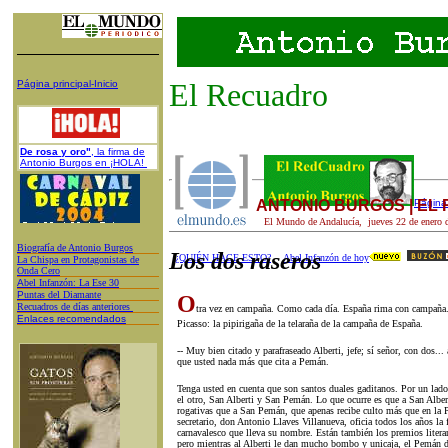
El Recuadro
Página principal-Inicio
De rosa y oro"
, la firma de
Antonio Burgos en ¡HOLA!
ANTONIO BURGOS | EL
Página 
El Mundo de Andalucía,
jueves 22
de
enero
d
Biografía de Antonio Burgos
Los dos raseros
¿QUIÉN HACE ESTO?
Abel Infanzón de hoy
L
a Chispa en Protagonistas de
Onda Cero
A
bel Infanzón: La Ese 30
P
untas del Diamante
O
Recuadros de días anteriores
tra vez en campaña. Como cada día. España rima con campaña. 
Enlaces recomendados
Picasso: la pipirigaña de la telaraña de la campaña de España.
-- Muy bien citado y parafraseado Alberti, jefe; sí señor, con dos..
que usted nada más que cita a Pemán.
Tenga usted en cuenta que son santos duales gaditanos. Por un la
el otro, San Alberti y San Pemán. Lo que ocurre es que a San Alber
rogativas que a San Pemán, que apenas recibe culto más que en la 
secretario, don Antonio Llaves Villanueva, oficia todos los años la 
carnavalesco que lleva su nombre. Están también los premios literar
pero mientras al Alberti le dan mucho bombo y unicaja, el Pemán de