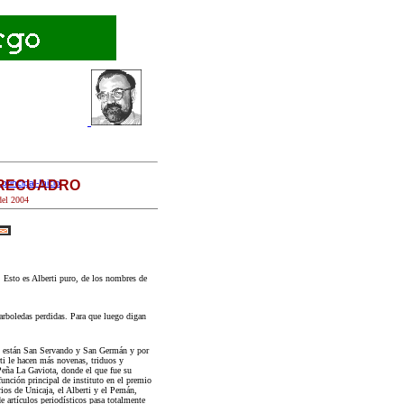
 RECUADRO
principal-Inicio
el 200
4
Esto es Alberti puro, de los nombres de
. arboledas perdidas. Para que luego digan
do están San Servando y San Germán y por
ti le hacen más novenas, triduos y
Peña La Gaviota, donde el que fue su
función principal de instituto en el premio
ios de Unicaja, el Alberti y el Pemán,
 artículos periodísticos pasa totalmente