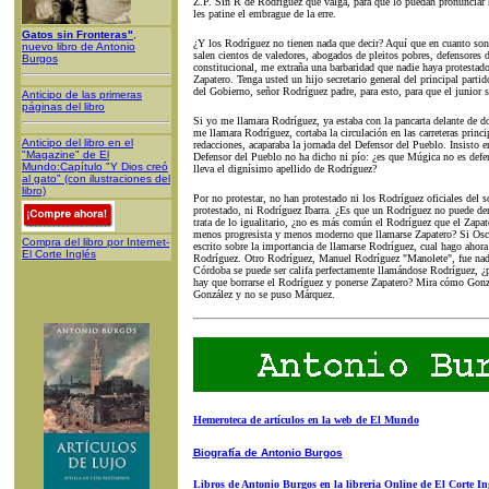
Z.P. Sin R de Rodríguez que valga, para que lo puedan pronunciar h
les patine el embrague de la erre.
Gatos sin Fronteras"
,
¿Y los Rodríguez no tienen nada que decir? Aquí que en cuanto son
nuevo libro de Antonio
salen cientos de valedores, abogados de pleitos pobres, defensores
Burgos
constitucional, me extraña una barbaridad que nadie haya protestado
Zapatero. Tenga usted un hijo secretario general del principal partid
del Gobierno, señor Rodríguez padre, para esto, para que el junior 
Anticipo de las primeras
páginas del libro
Si yo me llamara Rodríguez, ya estaba con la pancarta delante de d
me llamara Rodríguez, cortaba la circulación en las carreteras prin
Anticipo del libro en el
redacciones, acaparaba la jornada del Defensor del Pueblo. Insisto 
"Magazine" de El
Defensor del Pueblo no ha dicho ni pío: ¿es que Múgica no es defen
Mundo:Capítulo "Y Dios creó
lleva el dignísimo apellido de Rodríguez?
al gato" (con ilustraciones del
libro)
Por no protestar, no han protestado ni los Rodríguez oficiales del 
protestado, ni Rodríguez Ibarra. ¿Es que un Rodríguez no puede der
trata de lo igualitario, ¿no es más común el Rodríguez que el Zapat
menos progresista y menos moderno que llamarse Zapatero? Si Osca
Compra del libro por Internet-
escrito sobre la importancia de llamarse Rodríguez, cual hago ahor
El Corte Inglés
Rodríguez. Otro Rodríguez, Manuel Rodríguez "Manolete", fue nad
Córdoba se puede ser califa perfectamente llamándose Rodríguez, ¿po
hay que borrarse el Rodríguez y ponerse Zapatero? Mira cómo Gonzál
González y no se puso Márquez.
Hemeroteca de artículos en la web de El Mundo
Biografía de Antonio Burgos
Libros de Antonio Burgos en la libreria Online de El Corte In