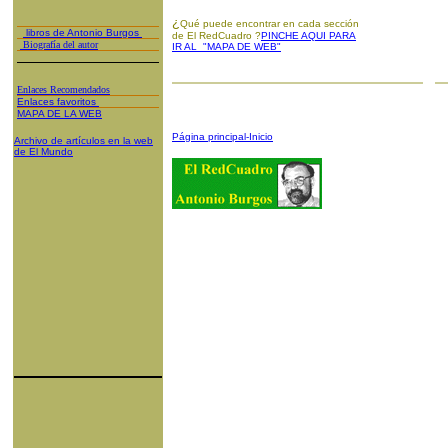
¿
Qué puede encontrar en cada sección
libros de Antonio Burgos
de El RedCuadro ?
PINCHE AQUI PARA
Biografía del autor
IR AL "MAPA DE WEB"
Enlaces Recomendados
Enlaces favoritos
MAPA DE LA WEB
Página principal-Inicio
Archivo de artículos en la web
de El Mundo