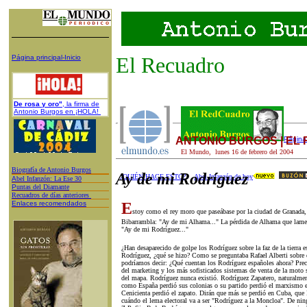
El Recuadro
Página principal-Inicio
De rosa y oro"
, la firma de
Antonio Burgos en ¡HOLA!
ANTONIO BURGOS | EL
Página 
El Mundo,
lunes 16
de
febrero
del 200
4
Biografía de Antonio Burgos
Ay de mi Rodríguez
¿QUIÉN HACE ESTO?
Abel Infanzón de hoy
A
bel Infanzón: La Ese 30
P
untas del Diamante
Recuadros de días anteriores
Enlaces recomendados
E
stoy como el rey moro que paseábase por la ciudad de Granada, d
Bibarrambla: "Ay de mi Alhama..." La pérdida de Alhama que lamen
"Ay de mi Rodríguez..."
¿Han desaparecido de golpe los Rodríguez sobre la faz de la tierra 
Rodríguez, ¿qué se hizo? Como se preguntaba Rafael Alberti sobre e
podríamos decir: ¿Qué cuentan los Rodríguez españoles ahora? Prec
del marketing y los más sofisticados sistemas de venta de la moto 
del mapa. Rodríguez nunca existió. Rodríguez Zapatero, naturalmen
como España perdió sus colonias o su partido perdió el marxismo
Cenicienta perdió el zapato. Dirán que más se perdió en Cuba, que
cuándo el lema electoral va a ser "Rodríguez a la Moncloa". De nin