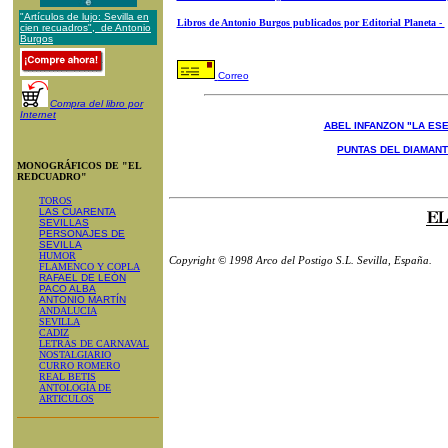
"Artículos de lujo: Sevilla en
Libros de Antonio Burgos publicados por Editorial Planeta -
cien recuadros", de Antonio
Burgos
Correo
Compra del libro por
Internet
ABEL INFANZON "LA ESE
PUNTAS DEL DIAMAN
MONOGRÁFICOS DE "EL
REDCUADRO"
TOROS
LAS CUARENTA
SEVILLAS
PERSONAJES DE
SEVILLA
HUMOR
Copyright © 1998 Arco del Postigo S.L. Sevilla, España.
FLAMENCO Y COPLA
RAFAEL DE LEÓN
PACO ALBA
ANTONIO MARTÍN
ANDALUCIA
SEVILLA
CADIZ
LETRAS DE CARNAVAL
NOSTALGIARIO
CURRO ROMERO
REAL BETIS
ANTOLOGÍA DE
ARTICULOS