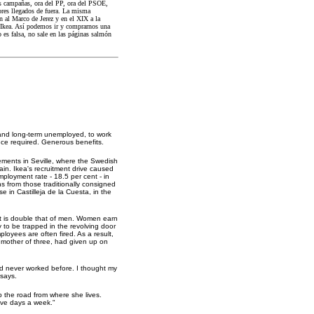
as campañas, ora del PP, ora del PSOE,
res llegados de fuera. La misma
ón al Marco de Jerez y en el XIX a la
e Ikea. Así podemos ir y comprarnos una
 es falsa, no sale en las páginas salmón
 and long-term unemployed, to work
nce required. Generous benefits.
ements in Seville, where the Swedish
ain. Ikea's recruitment drive caused
ployment rate - 18.5 per cent - in
 from those traditionally consigned
 in Castilleja de la Cuesta, in the
nt is double that of men. Women earn
 to be trapped in the revolving door
ployees are often fired. As a result,
mother of three, had given up on
ad never worked before. I thought my
 says.
p the road from where she lives.
ive days a week."