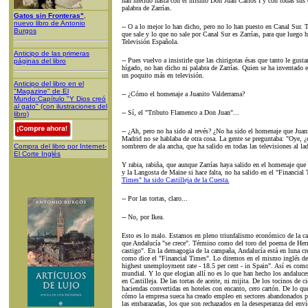
han metido hasta con el mismo Don Juan Carlos I y con todas sus c
palabra de Zarrías.
Gatos sin Fronteras"
,
nuevo libro de Antonio
-- O a lo mejor lo han dicho, pero no lo han puesto en Canal Sur. T
Burgos
que sale y lo que no sale por Canal Sur es Zarrías, para que luego h
Televisión Española.
Anticipo de las primeras
-- Pues vuelvo a insistirle que las chirigotas ésas que tanto le gust
páginas del libro
hígado, no han dicho ni palabra de Zarrías. Quien se ha inventado 
un poquito más en televisión.
Anticipo del libro en el
"Magazine" de El
-- ¿Cómo el homenaje a Juanito Valderrama?
Mundo:Capítulo "Y Dios creó
al gato" (con ilustraciones del
-- Sí, el "Tributo Flamenco a Don Juan"...
libro)
-- ¿Ah, pero no ha sido al revés? ¿No ha sido el homenaje que Juani
Madrid no se hablaba de otra cosa. La gente se preguntaba: "Oye, ¿
Compra del libro por Internet-
sombrero de ala ancha, que ha salido en todas las televisiones al la
El Corte Inglés
Y rabia, rabiña, que aunque Zarrías haya salido en el homenaje que
y la Langosta de Maine si hace falta, no ha salido en el "Financial
Times" ha sido Castilleja de la Cuesta.
-- Por las tortas, claro...
-- No, por Ikea.
Esto es lo malo. Estamos en pleno triunfalismo económico de la c
que Andalucía "se crece". Término como del toro del poema de Hern
castigo". En la demagogia de la campaña, Andalucía está en luna cr
como dice el "Financial Times". Lo diremos en el mismo inglés de
highest unemployment rate - 18.5 per cent - in Spain". Así es como
mundial. Y lo que elogian allí no es lo que han hecho los andaluces
en Castilleja. De las tortas de aceite, ni mijita. De los tocinos de c
haciendas convertidas en hoteles con encanto, cero cartón. De lo qu
cómo la empresa sueca ha creado empleo en sectores abandonados por 
las embarazadas, los que son rechazados en la desesperanza del enví