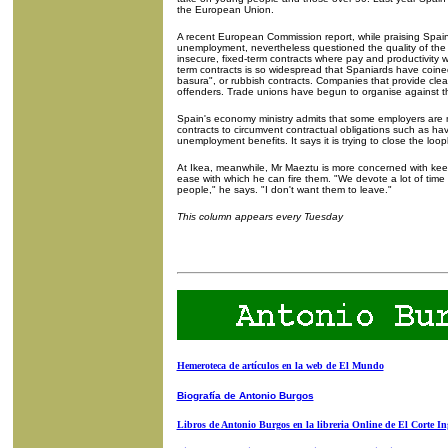
the European Union.
A recent European Commission report, while praising Spain
unemployment, nevertheless questioned the quality of the
insecure, fixed-term contracts where pay and productivity we
term contracts is so widespread that Spaniards have coine
basura", or rubbish contracts. Companies that provide clea
offenders. Trade unions have begun to organise against 
Spain's economy ministry admits that some employers are 
contracts to circumvent contractual obligations such as ha
unemployment benefits. It says it is trying to close the lo
At Ikea, meanwhile, Mr Maeztu is more concerned with ke
ease with which he can fire them. "We devote a lot of time a
people," he says. "I don't want them to leave."
This column appears every Tuesday
Hemeroteca de artículos en la web de El Mundo
Biografía de Antonio Burgos
Libros de Antonio Burgos en la libreria Online de El Corte In