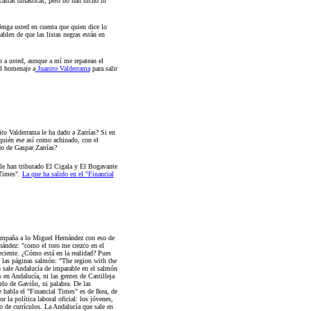
astas dinásticas, pero no han dicho ni
enga usted en cuenta que quien dice lo
ablen de que las listas negras están en
an a usted, aunque a mí me repatean el
el homenaje a
Juanito Valderrama
para salir
to Valderrama le ha dado a Zarrías? Si en
quién ese así como achinado, con el
do de Gaspar Zarrías?
 le han tributado El Cigala y El Bogavante
 Times".
La que ha salido en el "Financial
ampaña a lo Miguel Hernández con eso de
ández: "como el toro me crezco en el
eciente. ¿Cómo está en la realidad? Pues
 las páginas salmón: "The region with the
 sale Andalucía de imparable en el salmón
 en Andalucía, ni las gentes de Castilleja
ielo de Gaviño, ni palabra. De las
e habla el "Financial Times" es de Ikea, de
la política laboral oficial: los jóvenes,
o de currículos. La Andalucía que sale en