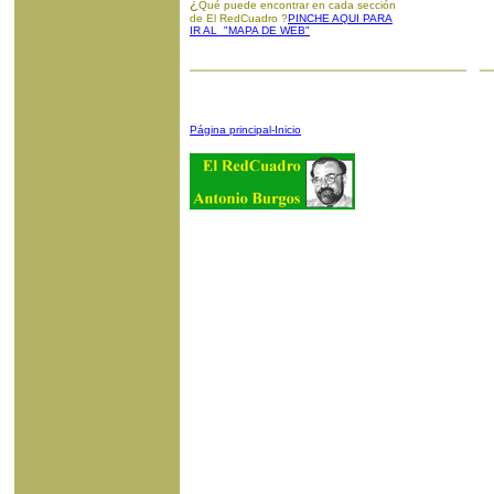
¿
Qué puede encontrar en cada sección
de El RedCuadro ?
PINCHE AQUI PARA
IR AL "MAPA DE WEB"
Página principal-Inicio