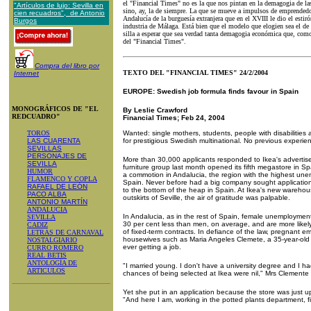
el "Financial Times" no es la que nos pintan en la demagogia de l
"Artículos de lujo: Sevilla en
sino, ay, la de siempre. La que se mueve a impulsos de emprendedo
cien recuadros", de Antonio
Andalucía de la burguesía extranjera que en el XVIII le dio el estir
Burgos
industria de Málaga. Está bien que el modelo que elogien sea el d
silla a esperar que sea verdad tanta demagogia económica que, como
del "Financial Times".
Compra del libro por
TEXTO DEL "FINANCIAL TIMES" 24/2/2004
Internet
EUROPE: Swedish job formula finds favour in Spain
MONOGRÁFICOS DE "EL
By Leslie Crawford
REDCUADRO"
Financial Times; Feb 24, 2004
TOROS
Wanted: single mothers, students, people with disabilities
LAS CUARENTA
for prestigious Swedish multinational. No previous experie
SEVILLAS
PERSONAJES DE
More than 30,000 applicants responded to Ikea's advertis
SEVILLA
furniture group last month opened its fifth megastore in Sp
HUMOR
a commotion in Andalucia, the region with the highest unem
FLAMENCO Y COPLA
Spain. Never before had a big company sought applications
RAFAEL DE LEÓN
to the bottom of the heap in Spain. At Ikea's new warehouse
PACO ALBA
outskirts of Seville, the air of gratitude was palpable.
ANTONIO MARTÍN
ANDALUCIA
In Andalucia, as in the rest of Spain, female unemployme
SEVILLA
30 per cent less than men, on average, and are more likely
CADIZ
of fixed-term contracts. In defiance of the law, pregnant em
LETRAS DE CARNAVAL
housewives such as Maria Angeles Clemete, a 35-year-old 
NOSTALGIARIO
ever getting a job.
CURRO ROMERO
REAL BETIS
ANTOLOGÍA DE
"I married young. I don't have a university degree and I h
ARTICULOS
chances of being selected at Ikea were nil," Mrs Clemente
Yet she put in an application because the store was just u
"And here I am, working in the potted plants department, f