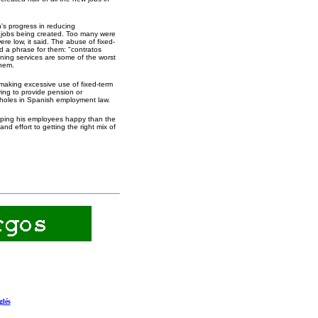
's progress in reducing
 jobs being created. Too many were
re low, it said. The abuse of fixed-
d a phrase for them: "contratos
ning services are some of the worst
them.
making excessive use of fixed-term
ving to provide pension or
opholes in Spanish employment law.
eping his employees happy than the
nd effort to getting the right mix of
glés