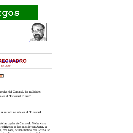
 RECUADRO
principal-Inicio
del 200
4
coplas del Carnaval, las realidades
n en el "Financial Times".
 si su foto no sale en el "Financial
 de las coplas de Carnaval. Me ha visto
s chirigotas se han metido con Aznar, se
 casi nada, se han metido con Letizia, se