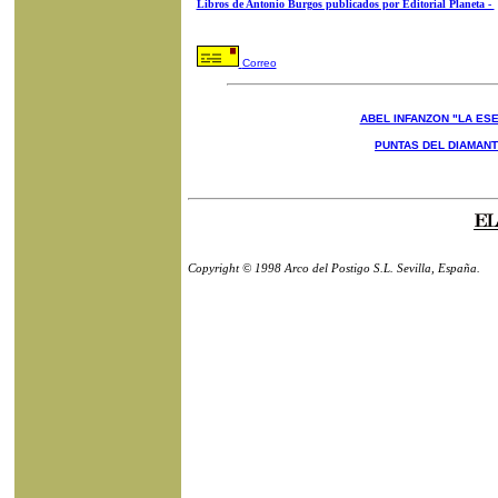
Libros de Antonio Burgos publicados por Editorial Planeta -
Correo
ABEL INFANZON "LA ESE
PUNTAS DEL DIAMAN
Copyright © 1998 Arco del Postigo S.L. Sevilla, España.