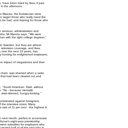
, have been hired by Ikea. A part-
 in the afternoon.
io Maeztu, the Andalucian store
to target those who really need the
to be had, and training for those who
r services, administration and
onths, Mr Maeztu says. "We were
than with the right college degrees."
e in Sweden, but they are almost
 television coverage, and Ikea,
a over the next 10 years, has
 hunting for enlightened employers.
the impact of megastores and their
 chain, was shamed when a radio
s that had been cleared out and
e. "South American. Dark, without
r. "No - because mentally
 dark-skinned, hungry-looking."
riminated against foreigners,
 the interview notes. Many
 rate of 11 per cent - the highest in
ion next month, prefers to accentuate
Aznar's eight-year premiership,
rnment subsidies for employers who
eated half of all the new jobs in