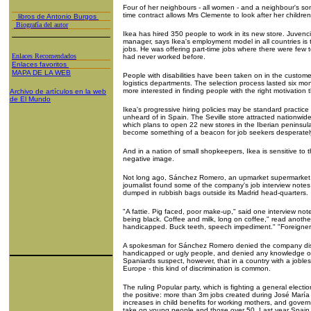
Four of her neighbours - all women - and a neighbour's son
time contract allows Mrs Clemente to look after her children
libros de Antonio Burgos
Biografía del autor
Ikea has hired 350 people to work in its new store. Juvenc
manager, says Ikea's employment model in all countries is 
jobs. He was offering part-time jobs where there were few 
Enlaces Recomendados
had never worked before.
Enlaces favoritos
MAPA DE LA WEB
People with disabilities have been taken on in the custome
logistics departments. The selection process lasted six m
more interested in finding people with the right motivation 
Archivo de artículos en la web
de El Mundo
Ikea's progressive hiring policies may be standard practic
unheard of in Spain. The Seville store attracted nationwide
which plans to open 22 new stores in the Iberian peninsul
become something of a beacon for job seekers desperately
And in a nation of small shopkeepers, Ikea is sensitive to 
negative image.
Not long ago, Sánchez Romero, an upmarket supermarket
journalist found some of the company's job interview note
dumped in rubbish bags outside its Madrid head-quarters.
"A fattie. Pig faced, poor make-up," said one interview not
being black. Coffee and milk, long on coffee," read anothe
handicapped. Buck teeth, speech impediment." "Foreigner,
A spokesman for Sánchez Romero denied the company disc
handicapped or ugly people, and denied any knowledge of
Spaniards suspect, however, that in a country with a jobless
Europe - this kind of discrimination is common.
The ruling Popular party, which is fighting a general elect
the positive: more than 3m jobs created during José María 
increases in child benefits for working mothers, and gove
take on young people and those over 50. Last year Spain cr