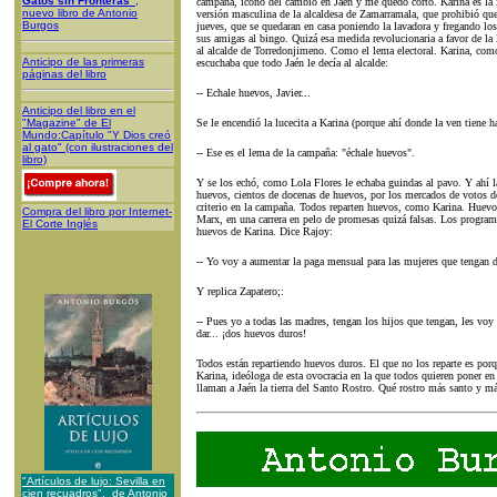
Gatos sin Fronteras"
,
campaña, icono del cambio en Jaén y me quedo corto. Karina es la 
nuevo libro de Antonio
versión masculina de la alcaldesa de Zamarramala, que prohibió que 
Burgos
jueves, que se quedaran en casa poniendo la lavadora y fregando los
sus amigas al bingo. Quizá esa medida revolucionaria a favor de la l
al alcalde de Torredonjimeno. Como el lema electoral. Karina, com
Anticipo de las primeras
escuchaba que todo Jaén le decía al alcalde:
páginas del libro
-- Echale huevos, Javier...
Anticipo del libro en el
"Magazine" de El
Se le encendió la lucecita a Karina (porque ahí donde la ven tiene ha
Mundo:Capítulo "Y Dios creó
al gato" (con ilustraciones del
-- Ese es el lema de la campaña: "échale huevos".
libro)
Y se los echó, como Lola Flores le echaba guindas al pavo. Y ahí la 
huevos, cientos de docenas de huevos, por los mercados de votos d
criterio en la campaña. Todos reparten huevos, como Karina. Huev
Compra del libro por Internet-
Marx, en una carrera en pelo de promesas quizá falsas. Los program
El Corte Inglés
huevos de Karina. Dice Rajoy:
-- Yo voy a aumentar la paga mensual para las mujeres que tengan 
Y replica Zapatero;:
-- Pues yo a todas las madres, tengan los hijos que tengan, les voy
dar... ¡dos huevos duros!
Todos están repartiendo huevos duros. El que no los reparte es porq
Karina, ideóloga de esta ovocracia en la que todos quieren poner e
llaman a Jaén la tierra del Santo Rostro. Qué rostro más santo y más
"Artículos de lujo: Sevilla en
cien recuadros", de Antonio