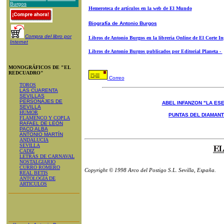
Burgos
Hemeroteca de artículos en la web de El Mundo
Biografía de Antonio Burgos
Compra del libro por
Libros de Antonio Burgos en la libreria Online de El Corte In
Internet
Libros de Antonio Burgos publicados por Editorial Planeta -
MONOGRÁFICOS DE "EL
REDCUADRO"
Correo
TOROS
LAS CUARENTA
SEVILLAS
PERSONAJES DE
ABEL INFANZON "LA ESE
SEVILLA
HUMOR
PUNTAS DEL DIAMAN
FLAMENCO Y COPLA
RAFAEL DE LEÓN
PACO ALBA
ANTONIO MARTÍN
ANDALUCIA
SEVILLA
CADIZ
LETRAS DE CARNAVAL
NOSTALGIARIO
CURRO ROMERO
Copyright © 1998 Arco del Postigo S.L. Sevilla, España.
REAL BETIS
ANTOLOGÍA DE
ARTICULOS