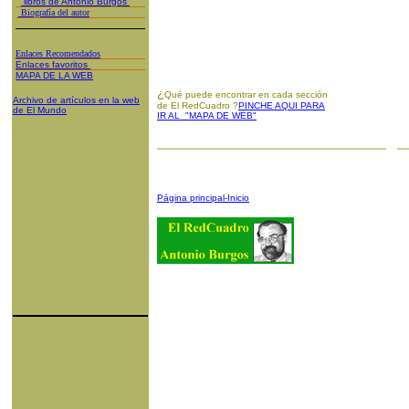
libros de Antonio Burgos
Biografía del autor
Enlaces Recomendados
Enlaces favoritos
MAPA DE LA WEB
¿
Qué puede encontrar en cada sección
Archivo de artículos en la web
de El RedCuadro ?
PINCHE AQUI PARA
de El Mundo
IR AL "MAPA DE WEB"
Página principal-Inicio