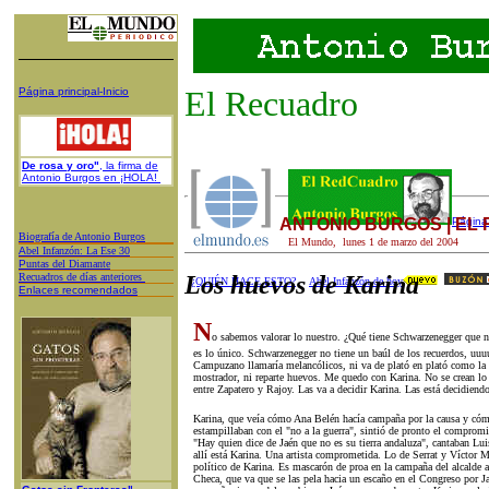
El Recuadro
Página principal-Inicio
De rosa y oro"
, la firma de
Antonio Burgos en ¡HOLA!
ANTONIO BURGOS | EL
Página 
Biografía de Antonio Burgos
El Mundo,
lunes 1
de
marzo
del 200
4
A
bel Infanzón: La Ese 30
P
untas del Diamante
Recuadros de días anteriores
Los huevos de Karina
¿QUIÉN HACE ESTO?
Abel Infanzón de hoy
Enlaces recomendados
N
o sabemos valorar lo nuestro. ¿Qué tiene Schwarzenegger que no
es lo único. Schwarzenegger no tiene un baúl de los recuerdos, uuu
Campuzano llamaría melancólicos, ni va de plató en plató como la 
mostrador, ni reparte huevos. Me quedo con Karina. No se crean lo 
entre Zapatero y Rajoy. Las va a decidir Karina. Las está decidiend
Karina, que veía cómo Ana Belén hacía campaña por la causa y cómo
estampillaban con el "no a la guerra", sintió de pronto el compromis
"Hay quien dice de Jaén que no es su tierra andaluza", cantaban Lui
allí está Karina. Una artista comprometida. Lo de Serrat y Víctor 
político de Karina. Es mascarón de proa en la campaña del alcalde 
Checa, que va que se las pela hacia un escaño en el Congreso por 