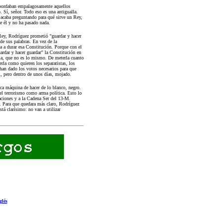
e bordaban empalagosamente aquellos
Sí, señor. Todo eso es una antigualla.
 acaba preguntando para qué sirve un Rey,
ue él y no ha pasado nada.
Rey, Rodríguez prometió "guardar y hacer
de sus palabras. En vez de la
a a durar esa Constitución. Porque con el
rdar y hacer guardar" la Constitución en
rla, que no es lo mismo. De meterla cuanto
erla como quieren los separatistas, los
han dado los votos necesarios para que
, pero dentro de unos días, mojado.
a máquina de hacer de lo blanco, negro.
el terrorismo como arma política. Esto lo
taciones y a la Cadena Ser del 13-M.
e. Para que quedara más claro, Rodríguez
tá clarísimo: no van a utilizar
glés