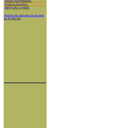
Enlaces Recomendados
Enlaces favoritos
MAPA DE LA WEB
Archivo de artículos en la web
de El Mundo