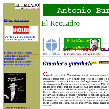
El Recuadro
Página principal-Inicio
De rosa y oro"
, la firma de
Antonio Burgos en ¡HOLA!
ANTONIO BURGOS | EL
Página 
Biografía de Antonio Burgos
El Mundo,
lunes 19
de
abril
del 200
4
A
bel Infanzón: La Ese 30
P
untas del Diamante
Recuadros de días anteriores
Guardar o guardarla
¿QUIÉN HACE ESTO?
Abel Infanzón de hoy
Enlaces recomendados
C
uando pasó ante Su Majestad para prometer como presidente d
inclinó la cabeza ante el Rey, y mucho menos dio el taconazo. No im
que no dan la cabezada ni el taconazo. Está a gusto con ellos. Cre
el embarcadero de Cartagena, como a su augusto abuelo en 1931. C
con los otros, menos mal que se han ido. Qué ocho añitos se ha peg
tras quedar el 14-M aproximadamente como Cagancho en Almagro tod
Corona... Qué pesados son estos monárquicos, ¿pues no que dicen q
por la vida de personas normales y corrientes les registren las malet
parte del Caribe? Toma registro: ¿tú no dices que eres un señorito pa
les pasan estas cosas, para que te enteres de lo que vale un peine en 
que la registren por segunda vez tras ir al servicio, porque seguro qu
servicio".
"Juanito Valderrama:Mi