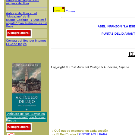
páginas del libro
Correo
Anticipo del libro en el
"Magazine" de El
Mundo:Capítulo "Y Dios creó
al gato" (con ilustraciones del
libro)
ABEL INFANZON "LA ESE
PUNTAS DEL DIAMAN
Compra del libro por Internet-
El Corte Inglés
Copyright © 1998 Arco del Postigo S.L. Sevilla, España.
"Artículos de lujo: Sevilla en
cien recuadros", de Antonio
Burgos
¿
Qué puede encontrar en cada sección
de El RedCuadro ?
PINCHE AQUI PARA