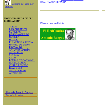
IR AL "MAPA DE WEB"
Compra del libro por
Internet
MONOGRÁFICOS DE "EL
REDCUADRO"
Página principal-Inicio
TOROS
LAS CUARENTA
SEVILLAS
PERSONAJES DE
SEVILLA
HUMOR
FLAMENCO Y COPLA
RAFAEL DE LEÓN
PACO ALBA
ANTONIO MARTÍN
ANDALUCIA
SEVILLA
CADIZ
LETRAS DE CARNAVAL
NOSTALGIARIO
CURRO ROMERO
REAL BETIS
ANTOLOGÍA DE
ARTICULOS
libros de Antonio Burgos
Biografía del autor