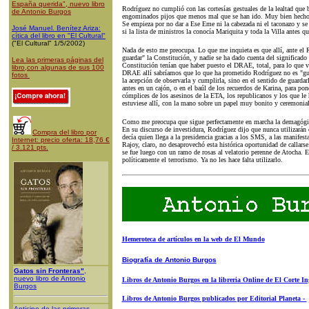
España querida", nuevo libro
Rodríguez no cumplió con las cortesías gestuales de la lealtad qu
de Antonio Burgos
engominados pijos que menos mal que se han ido. Muy bien hecho. 
Se empieza por no dar a Ese Eme ni la cabezada ni el taconazo y se
José Manuel. Benítez Ariza:
si la lista de ministros la conocía Mariquita y toda la Villa antes q
cítica del libro en "El Cultural"
("El Cultural" 1/5/2002)
Nada de esto me preocupa. Lo que me inquieta es que allí, ante el 
guardar" la Constitución, y nadie se ha dado cuenta del significado 
Lea las primeras páginas del
Constitución tenían que haber puesto el DRAE, total, para lo que v
libro,con algunas de sus 100
DRAE allí sabríamos que lo que ha prometido Rodríguez no es "gua
fotos
la acepción de observarla y cumplirla, sino en el sentido de guarda
antes en un cajón, o en el baúl de los recuerdos de Karina, para pon
cómplices de los asesinos de la ETA, los republicanos y los que le 
estuviese allí, con la mano sobre un papel muy bonito y ceremonial
Como me preocupa que sigue perfectamente en marcha la demagógic
En su discurso de investidura, Rodríguez dijo que nunca utilizarán 
Compra del libro por
decía quien llega a la presidencia gracias a los SMS, a las manifes
Internet: precio oferta: 18,76 €
Rajoy, claro, no desaprovechó esta histórica oportunidad de callars
/ 3.121 pts.
se fue luego con un ramo de rosas al velatorio perenne de Atocha. Es
políticamente el terrorismo. Ya no les hace falta utilizarlo.
Hemeroteca de artículos en la web de El Mundo
Biografía de Antonio Burgos
Gatos sin Fronteras"
,
nuevo libro de Antonio
Libros de Antonio Burgos en la libreria Online de El Corte In
Burgos
Libros de Antonio Burgos publicados por Editorial Planeta -
Anticipo de las primeras