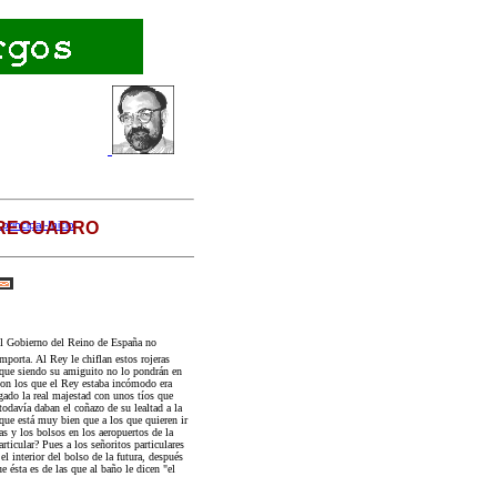
 RECUADRO
principal-Inicio
el Gobierno del Reino de España no
porta. Al Rey le chiflan estos rojeras
e que siendo su amiguito no lo pondrán en
on los que el Rey estaba incómodo era
ado la real majestad con unos tíos que
avía daban el coñazo de su lealtad a la
ue está muy bien que a los que quieren ir
as y los bolsos en los aeropuertos de la
rticular? Pues a los señoritos particulares
el interior del bolso de la futura, después
e ésta es de las que al baño le dicen "el