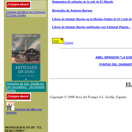
Hemeroteca de artículos en la web de El Mundo
Biografía de Antonio Burgos
Compra del libro por Internet-
El Corte Inglés
Libros de Antonio Burgos en la libreria Online de El Corte In
Libros de Antonio Burgos publicados por Editorial Planeta -
Correo
ABEL INFANZON "LA ESE
PUNTAS DEL DIAMAN
"Artículos de lujo: Sevilla en
cien recuadros", de Antonio
Burgos
Copyright © 1998 Arco del Postigo S.L. Sevilla, España.
Compra del libro por
Internet
MONOGRÁFICOS DE "EL
REDCUADRO"