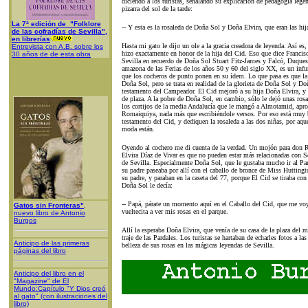
diciendo a los turistas, señalando su explicación de pedagogía legen
pizarra del sol de la tarde:
La 7ª edición de "Folklore
-- Y esta es la rosaleda de Doña Sol y Doña Elvira, que eran las hi
de las cofradías de Sevilla",
en librerías
Hasta mi gato le dijo un ole a la gracia creadora de leyenda. Así es
Entrevista con A.B. sobre los
hizo exactamente en honor de la hija del Cid. Eso que dice Francis
30 años de de esta obra
Sevilla en recuerdo de Doña Sol Stuart Fitz-James y Falcó, Duques
amazona de las Ferias de los años 50 y 60 del siglo XX, es un infu
que los cocheros de punto ponen en su ídem. Lo que pasa es que la 
Doña Sol, pero se trata en realidad de la glorieta de Doña Sol y Doñ
testamento del Campeador. El Cid mejoró a su hija Doña Elvira, y 
de plaza. A la pobre de Doña Sol, en cambio, sólo le dejó unas ros
los cortijos de la media Andalucía que le mangó a Almotamid, apr
Romaiquiya, nada más que escribiéndole versos. Por eso está muy bi
testamento del Cid, y dediquen la rosaleda a las dos niñas, por aque
moda están.
Oyendo al cochero me di cuenta de la verdad. Un mojón para do
Elvira Díaz de Vivar es que no pueden estar más relacionadas con Se
de Sevilla. Especialmente Doña Sol, que le gustaba mucho ir al Par
su padre paseaba por allí con el caballo de bronce de Miss Huttingt
su padre, y paraban en la caseta del 77, porque El Cid se tiraba con
Doña Sol le decía:
-- Papá, párate un momento aquí en el Caballo del Cid, que me voy 
Gatos sin Fronteras"
,
vueltecita a ver mis rosas en el parque.
nuevo libro de Antonio
Burgos
Allí la esperaba Doña Elvira, que venía de su casa de la plaza del
traje de las Pardales. Los turistas se hartaban de echarles fotos a l
Anticipo de las primeras
belleza de sus rosas en las mágicas leyendas de Sevilla.
páginas del libro
Anticipo del libro en el
"Magazine" de El
Mundo:Capítulo "Y Dios creó
al gato" (con ilustraciones del
libro)