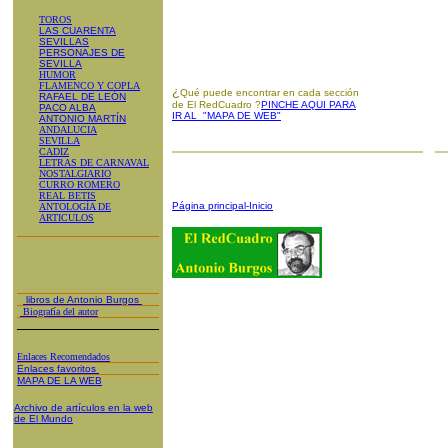
TOROS
LAS CUARENTA
SEVILLAS
PERSONAJES DE
SEVILLA
HUMOR
FLAMENCO Y COPLA
¿
Qué puede encontrar en cada sección
RAFAEL DE LEÓN
de El RedCuadro ?
PINCHE AQUI PARA
PACO ALBA
IR AL "MAPA DE WEB"
ANTONIO MARTÍN
ANDALUCIA
SEVILLA
CADIZ
LETRAS DE CARNAVAL
NOSTALGIARIO
CURRO ROMERO
REAL BETIS
Página principal-Inicio
ANTOLOGÍA DE
ARTICULOS
libros de Antonio Burgos
Biografía del autor
Enlaces Recomendados
Enlaces favoritos
MAPA DE LA WEB
Archivo de artículos en la web
de El Mundo