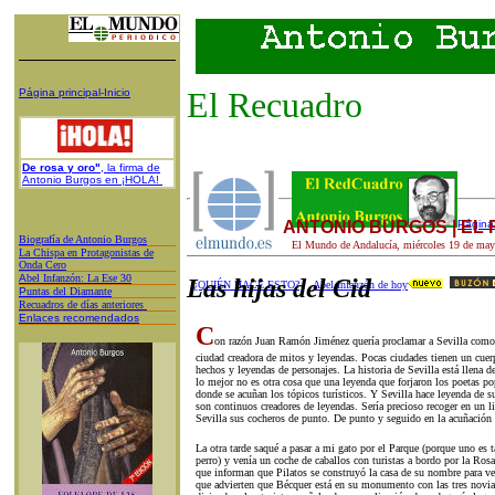
El Recuadro
Página principal-Inicio
De rosa y oro"
, la firma de
Antonio Burgos en ¡HOLA!
ANTONIO BURGOS | EL
Página 
Biografía de Antonio Burgos
El Mundo de Andalucía,
miércoles 19
de
may
L
a Chispa en Protagonistas de
Onda Cero
A
bel Infanzón: La Ese 30
Las hijas del Cid
¿QUIÉN HACE ESTO?
Abel Infanzón de hoy
P
untas del Diamante
Recuadros de días anteriores
Enlaces recomendados
C
on razón Juan Ramón Jiménez quería proclamar a Sevilla como C
ciudad creadora de mitos y leyendas. Pocas ciudades tienen un cue
hechos y leyendas de personajes. La historia de Sevilla está llena 
lo mejor no es otra cosa que una leyenda que forjaron los poetas pop
donde se acuñan los tópicos turísticos. Y Sevilla hace leyenda de s
son continuos creadores de leyendas. Sería precioso recoger en un li
Sevilla sus cocheros de punto. De punto y seguido en la acuñación 
La otra tarde saqué a pasar a mi gato por el Parque (porque uno es t
perro) y venía un coche de caballos con turistas a bordo por la Ro
que informan que Pilatos se construyó la casa de su nombre para ve
que advierten que Bécquer está en su monumento con las tres novias