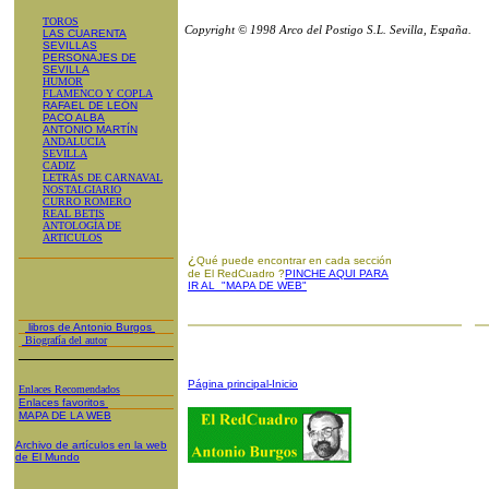
TOROS
Copyright © 1998 Arco del Postigo S.L. Sevilla, España.
LAS CUARENTA
SEVILLAS
PERSONAJES DE
SEVILLA
HUMOR
FLAMENCO Y COPLA
RAFAEL DE LEÓN
PACO ALBA
ANTONIO MARTÍN
ANDALUCIA
SEVILLA
CADIZ
LETRAS DE CARNAVAL
NOSTALGIARIO
CURRO ROMERO
REAL BETIS
ANTOLOGÍA DE
ARTICULOS
¿
Qué puede encontrar en cada sección
de El RedCuadro ?
PINCHE AQUI PARA
IR AL "MAPA DE WEB"
libros de Antonio Burgos
Biografía del autor
Página principal-Inicio
Enlaces Recomendados
Enlaces favoritos
MAPA DE LA WEB
Archivo de artículos en la web
de El Mundo