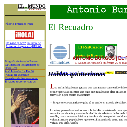
El Recuadro
Página principal-Inicio
De rosa y oro"
, la firma de
Antonio Burgos en ¡HOLA!
ANTONIO BURGOS | EL
Página 
Biografía de Antonio Burgos
El Mundo de Andalucía,
miércoles 26
de
may
L
a Chispa en Protagonistas de
Onda Cero
A
bel Infanzón: La Ese 30
Hablas quinterianas
¿QUIÉN HACE ESTO?
Abel Infanzón de hoy
P
untas del Diamante
Recuadros de días anteriores
Enlaces recomendados
L
eo en las hispalenses gacetas que van a poner con sentido único
se me viene a las mientes una frase que quizá pueda oírse en labios
televisión o por escrito esa noticia:
-- Es que este ayuntamiento quita tó er sentío en materia de tráfico..
Lo estoy pensando mientras evoco la tertulia televisiva de unos qu
cervecita por delante y a modo de charlita de velador o de barra de 
tertulia, como en tantos hábitos y ámbitos de la expresión cotidiana
voluntariamente populachero, que se está imponiendo como una nu
vulgar, que diría Azorín: