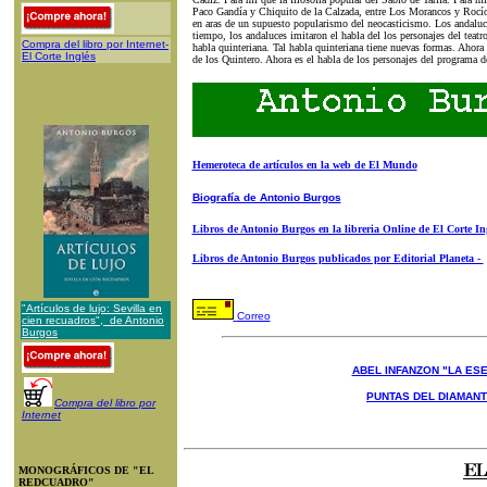
Paco Gandía y Chiquito de la Calzada, entre Los Morancos y Rocío 
en aras de un supuesto popularismo del neocasticismo. Los andal
tiempo, los andaluces imitaron el habla del los personajes del teatr
Compra del libro por Internet-
habla quinteriana. Tal habla quinteriana tiene nuevas formas. Ahora 
El Corte Inglés
de los Quintero. Ahora es el habla de los personajes del programa d
Hemeroteca de artículos en la web de El Mundo
Biografía de Antonio Burgos
Libros de Antonio Burgos en la libreria Online de El Corte In
Libros de Antonio Burgos publicados por Editorial Planeta -
"Artículos de lujo: Sevilla en
Correo
cien recuadros", de Antonio
Burgos
ABEL INFANZON "LA ESE
PUNTAS DEL DIAMAN
Compra del libro por
Internet
MONOGRÁFICOS DE "EL
REDCUADRO"