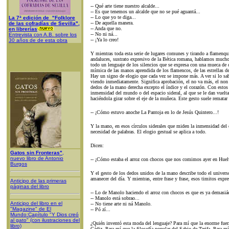
-- Qué arte tiene nuestro alcalde...
-- Es que tenemos un alcalde que no se pué aguantá...
-- Lo que yo te diga...
La 7ª edición de "Folklore
-- De aquella manera.
de las cofradías de Sevilla",
-- Anda que no.
en librerías
-- No ni ná...
Entrevista con A.B. sobre los
-- ¡Ya lo creo!
30 años de de esta obra
Y mientras toda esta serie de lugares comunes y tirando a flamenqu
andaluces, sustrato expresivo de la Bética romana, hablamos much
todo un lenguaje de los silencios que se expresa con una mueca de
mímica de las manos aprendida de los flamencos, de las estrellas de 
Hay un signo de elogio que cada vez se impone más. A ver si lo sab
viendo inmediatamente. Significa aprobación, el no va más, el non pl
dedos de la mano derecha excepto el índice y el
corazón
. Con estos
inmensidad del mundo o del espacio sideral, al que se le dan vuelta
haciéndola girar sobre el eje de la muñeca. Este gesto suele rematar 
-- ¡Cómo estuvo anoche La Pantoja en lo de Jesús Quintero...!
Y la mano, en esos círculos siderales que miden la inmensidad del e
necesidad de palabras. El elogio gestual se aplica a todo.
Dicen:
Gatos sin Fronteras"
,
nuevo libro de Antonio
-- ¡Cómo estaba el arroz con chocos que nos comimos ayer en Huel
Burgos
Y el gesto de los dedos unidos de la mano describe todo el universo
amanecer del día. Y mientras, entre frase y frase, esos timitos expre
Anticipo de las primeras
páginas del libro
-- Lo de Manolo haciendo el arroz con chocos es que es ya demasiáo
-- Manolo está sobrao...
Anticipo del libro en el
-- No tiene arte ni ná Manolo.
"Magazine" de El
-- Pó zí...
Mundo:Capítulo "Y Dios creó
al gato" (con ilustraciones del
¿Quién inventó esta moda del lenguaje? Para mí que la enorme fuerz
libro)
Cádiz. Para mí que la filosofía popular del Sabio de Tarifa. Para mí