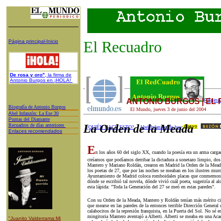
El Recuadro
Página principal-Inicio
De rosa y oro"
, la firma de
Antonio Burgos en ¡HOLA!
ANTONIO BURGOS | EL
Página 
Biografía de Antonio Burgos
El Mundo,
jueves 3
de
junio
del 200
4
A
bel Infanzón: La Ese 30
P
untas del Diamante
Recuadros de días anteriores
La Orden de la Meada
¿QUIÉN HACE ESTO?
Abel Infanzón de hoy
Enlaces recomendados
E
n los años 60 del siglo XX, cuando la poesía era un arma carga
creíamos que podíamos derribar la dictadura a sonetazo limpio, dos
Mantero y Mariano Roldán, crearon en Madrid la Orden de la Meada.
los poetas de 27, que por las noches se meaban en los ilustres mur
Ayuntamiento de Madrid coloca romboidales placas que conmemoran 
dónde se escribió tal novela, dónde vivió cuál poeta, sugeriría al a
esta lápida: "Toda la Generación del 27 se meó en estas paredes".
Con su Orden de la Meada, Mantero y Roldán tenían más mérito civi
que mearse en las paredes de la entonces terrible Dirección General 
calabocitos de la represión franquista, en la Puerta del Sol. No sé en
mingitoria Mantero aventajó a Alberti. Alberti se meaba en una Ac
"Juanito Valderrama:Mi