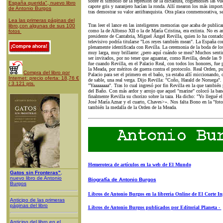
sobre el símbolo de la represión de la dictadura, cogiéndoles las vu
España querida", nuevo libro
capote gris y naranjero hacían la ronda. Allí mearon los más import
de Antonio Burgos
tras demostrar su valor antifranquista. Otra placa conmemorativa, s
Lea las primeras páginas del
Tras leer el lance en las inteligentes memorias que acaba de public
libro,con algunas de sus 100
como la de Alfonso XII o la de María Cristina, era extinta. No es as
fotos
presidente de Cantabria, Miguel Ángel Revilla, quien lo ha contado 
televisivo podría titularse "Los reyes también mean". La España co
plenamente identificada con Revilla. La ceremonia de la boda de lo
muy larga, muy brillante: ¿pero aquí cuándo se mea? Muchos sentimo
ser invitados, por no tener que aguantar, como Revilla, desde las 9 
fue cuando Revilla, en el Palacio Real, con todos los honores, fue
la Meada, por méritos de guerra contra el protocolo. Real Orden, pu
Compra del libro por
Palacio para ser el primero en el baño, ya estaba allí miccionando
Internet: precio oferta: 18,76 €
de sable, una real verga. Dijo Revilla: "Coño, Harald de Noruega". 
/ 3.121 pts.
"Yaaaaaaaa". Tras lo cual ingresó por fin Revilla en la que también 
del Baño. Con más ardor y arrojo que aquel "marine" colocó la ba
finalmente Revilla su chorizo sobre la taza. Ha dicho: "Yo llegué el
José María Aznar y el cuarto, Chaves>». Nos falta Bono en la "foto 
también la medalla de la Orden de la Meada.
Hemeroteca de artículos en la web de El Mundo
Gatos sin Fronteras"
,
nuevo libro de Antonio
Biografía de Antonio Burgos
Burgos
Libros de Antonio Burgos en la libreria Online de El Corte In
Anticipo de las primeras
páginas del libro
Libros de Antonio Burgos publicados por Editorial Planeta -
Anticipo del libro en el