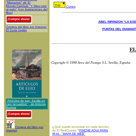
"Magazine" de El
Mundo:Capítulo "Y Dios creó
Correo
al gato" (con ilustraciones del
libro)
ABEL INFANZON "LA ESE
Compra del libro por Internet-
PUNTAS DEL DIAMAN
El Corte Inglés
Copyright © 1998 Arco del Postigo S.L. Sevilla, España.
"Artículos de lujo: Sevilla en
cien recuadros", de Antonio
Burgos
¿
Qué puede encontrar en cada sección
Compra del libro por
Internet
de El RedCuadro ?
PINCHE AQUI PARA
IR AL "MAPA DE WEB"