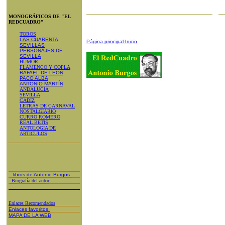
MONOGRÁFICOS DE "EL
REDCUADRO"
TOROS
LAS CUARENTA
Página principal-Inicio
SEVILLAS
PERSONAJES DE
SEVILLA
HUMOR
FLAMENCO Y COPLA
RAFAEL DE LEÓN
PACO ALBA
ANTONIO MARTÍN
ANDALUCIA
SEVILLA
CADIZ
LETRAS DE CARNAVAL
NOSTALGIARIO
CURRO ROMERO
REAL BETIS
ANTOLOGÍA DE
ARTICULOS
libros de Antonio Burgos
Biografía del autor
Enlaces Recomendados
Enlaces favoritos
MAPA DE LA WEB