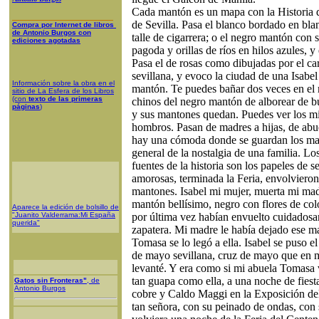
Cada mantón es un mapa con la Historia d
de Sevilla. Pasa el blanco bordado en bla
Compra
por Internet
de libros
de A
ntonio Burgos con
talle de cigarrera; o el negro mantón con 
ediciones agotadas
pagoda y orillas de ríos en hilos azules, 
Pasa el de rosas como dibujadas por el car
sevillana, y evoco la ciudad de una Isabel
Información sobre la obra en el
mantón. Te puedes bañar dos veces en el 
sitio de La
Esfera de los Libros
(con
texto de las primeras
chinos del negro mantón de alborear de b
páginas
)
y sus mantones quedan. Puedes ver los m
hombros. Pasan de madres a hijas, de abue
hay una cómoda donde se guardan los man
general de la nostalgia de una familia. Lo
fuentes de la historia son los papeles de 
amorosas, terminada la Feria, envolvieron
mantones. Isabel mi mujer, muerta mi mad
mantón bellísimo, negro con flores de col
Aparece la edición de bolsillo de
"Juanito Valderrama:Mi España
por última vez habían envuelto cuidados
querida"
zapatera. Mi madre le había dejado ese 
Tomasa se lo legó a ella. Isabel se puso 
de mayo sevillana, cruz de mayo que en mi
levanté. Y era como si mi abuela Tomasa v
tan guapa como ella, a una noche de fiest
Gatos sin Fronteras"
, de
Antonio Burgos
cobre y Caldo Maggi en la Exposición de
tan señora, con su peinado de ondas, con