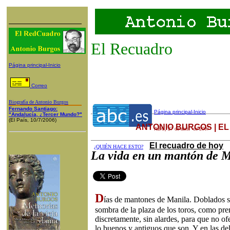
El Recuadro
Página principal-Inicio
Correo
Biografía de Antonio Burgos
Fernando Santiago:
Página principal-Inicio
"Andalucía, ¿Tercer Mundo?"
(El País, 10/7/2006)
ANTONIO BURGOS | E
ABC
,
27
de
abril
de 200
7
El recuadro de hoy
¿QUIÉN HACE ESTO?
La vida en un mantón de 
D
ías de mantones de Manila. Doblados so
sombra de la plaza de los toros, como pre
discretamente, sin alardes, para que no 
lo buenos y antiguos que son. Y en las del