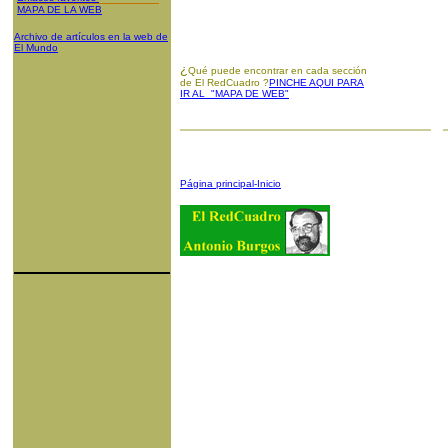
MAPA DE LA WEB
Archivo de artículos en la web de
El Mundo
¿
Qué puede encontrar en cada sección
de El RedCuadro ?
PINCHE AQUI PARA
IR AL "MAPA DE WEB"
Página principal-Inicio