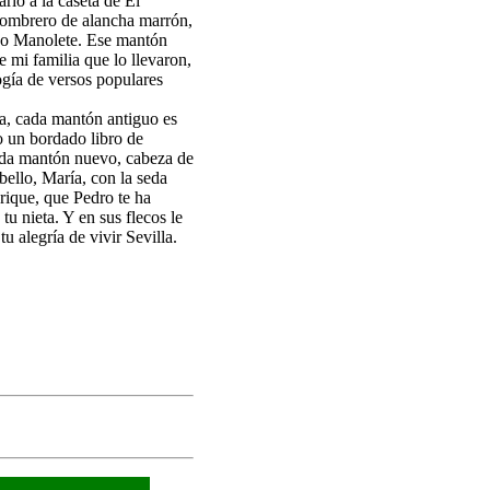
rio a la caseta de El
sombrero de alancha marrón,
do Manolete. Ese mantón
 mi familia que lo llevaron,
logía de versos populares
ia, cada mantón antiguo es
 un bordado libro de
cada mantón nuevo, cabeza de
bello, María, con la seda
ique, que Pedro te ha
 tu nieta. Y en sus flecos le
u alegría de vivir Sevilla.