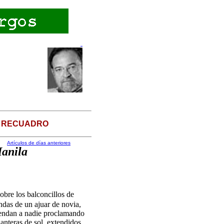
L RECUADRO
Artículos de días anteriores
Manila
bre los balconcillos de
ndas de un ajuar de novia,
ofendan a nadie proclamando
anteras de sol, extendidos