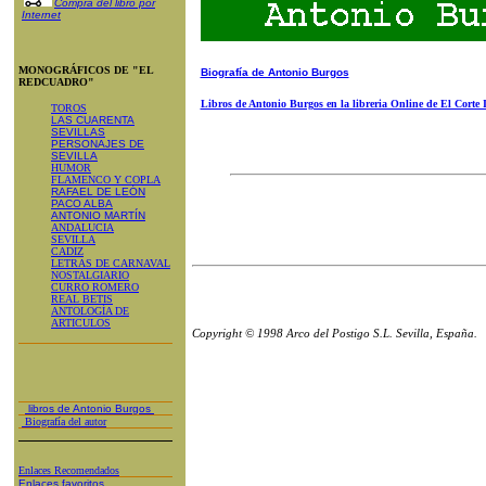
Compra del libro por
Internet
MONOGRÁFICOS DE "EL
Biografía de Antonio Burgos
REDCUADRO"
Libros de Antonio Burgos en la libreria Online de El Corte 
TOROS
LAS CUARENTA
SEVILLAS
PERSONAJES DE
SEVILLA
HUMOR
FLAMENCO Y COPLA
RAFAEL DE LEÓN
PACO ALBA
ANTONIO MARTÍN
ANDALUCIA
SEVILLA
CADIZ
LETRAS DE CARNAVAL
NOSTALGIARIO
CURRO ROMERO
REAL BETIS
ANTOLOGÍA DE
ARTICULOS
Copyright © 1998 Arco del Postigo S.L. Sevilla, España.
libros de Antonio Burgos
Biografía del autor
Enlaces Recomendados
Enlaces favoritos