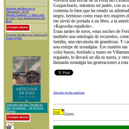
volviera una noche de la Feria del Centena
Gazpachuelo, mientras mi padre, con su 
Anticipo del libro en el
comenta lo bien que ha estado su admira
"Magazine" de El
Mundo:Capítulo "Y Dios creó
negro, hermoso como estas tres mujeres de
al gato" (con ilustraciones del
me sirvió de portada a un libro, a la anto
libro)
«Rapsodia española».
Estas tardes de toros, estas noches de Fer
Compra del libro por Internet-El
también una antología de recuerdos, como
Corte Inglés
familia, una ejecutoria de grandezas. Y 
una estirpe de nostalgias. Ese mantón tan 
color hueso, bordado a mano en Villamanr
regalado, lo llevará un día tu nuera, y otro
llamarán nostalgia las generaciones a esta t
Articulos de días anteriores
"Artículos de lujo: Sevilla en
cien recuadros", de Antonio
Burgos
Correo