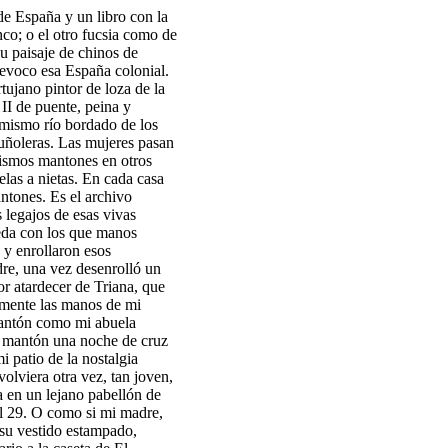
e España y un libro con la
nco; o el otro fucsia como de
su paisaje de chinos de
y evoco esa España colonial.
tujano pintor de loza de la
 II de puente, peina y
mismo río bordado de los
uñoleras. Las mujeres pasan
ismos mantones en otros
las a nietas. En cada casa
tones. Es el archivo
s legajos de esas vivas
seda con los que manos
 y enrollaron esos
re, una vez desenrolló un
or atardecer de Triana, que
amente las manos de mi
mantón como mi abuela
el mantón una noche de cruz
 patio de la nostalgia
olviera otra vez, tan joven,
a en un lejano pabellón de
l 29. O como si mi madre,
 su vestido estampado,