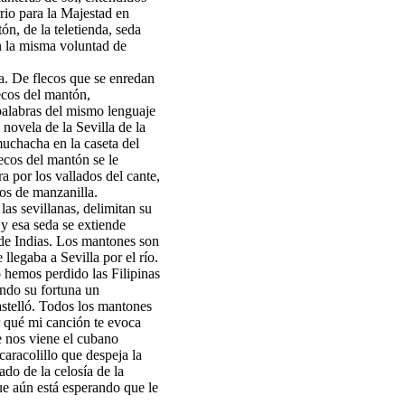
io para la Majestad en
ón, de la teletienda, seda
n la misma voluntad de
. De flecos que se enredan
ecos del mantón,
palabras del mismo lenguaje
 novela de la Sevilla de la
uchacha en la caseta del
ecos del mantón se le
 por los vallados del cante,
os de manzanilla.
as sevillanas, delimitan su
 y esa seda se extiende
de Indias. Los mantones son
 llegaba a Sevilla por el río.
 hemos perdido las Filipinas
ando su fortuna un
stelló. Todos los mantones
or qué mi canción te evoca
e nos viene el cubano
caracolillo que despeja la
jado de la celosía de la
ue aún está esperando que le