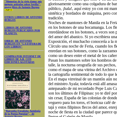
"Memorias de la vieja dama: mis
gloriosamente como una colgadura de barr
mejores artículos sobre Sevilla",
nuevo libro de Antonio Burgos
público, ¡hala!, aquí estoy yo con mi mant
sintética y bordados de máquina, pero co
OTROS LIBROS DE ANTONIO
tradición.
BURGOS
Noches de mantones de Manila en la Feria
en los botones de una bocamanga. Los fl
LIBROS DE ANTONIO
BURGOS PUBLICADOS POR
enredándose en los botones, a veces son 
PLANETA
del amor del abanico. Si yo escribiera una
Exposición, el muchacho conocería a la m
OBRAS DE ANTONIO
BURGOS EN "LA ESFERA DE
Círculo una noche de Feria, cuando los fl
LOS LIBROS"
enredan en sus botones, como la zarzamora
como un deseo entre el metal de los cañer
COMPRA POR INTERNET DE
LIBROS DE A.B. CON
Pasan los mantones sobre los hombros de l
EDICIONES AGOTADAS
talle, la nocturna orografía de sus pechos,
como el mapa de una vitrina del Archivo 
la cartografía sentimental de todo lo que le
En el mapa virreinal de un mantón aún no
del ministro Ayala; todavía está allí amas
antepasado de mi recordado Pepe Luis Ca
son los últimos de Filipinas: yo te diré p
sin cesar, España de las colonias de dond
veguero para los toros, el boricua café de 
tajá y estos filipinos flecos del amor, enre
"Rapsodia Española: Antología
noche de fiesta en la ciudad que parece q
de la Poesía Popular", de
llegue el Galeón de Manila.
Antonio Burgos