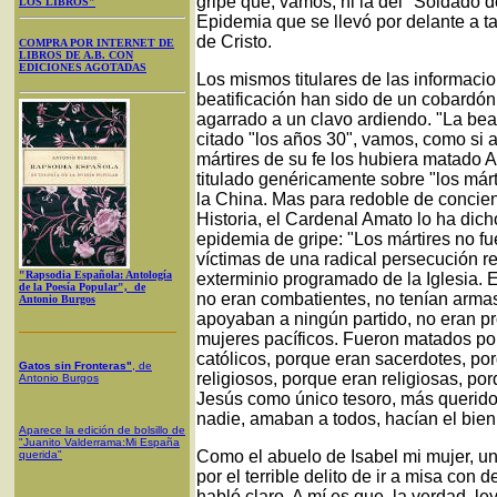
gripe que, vamos, ni la del "Soldado 
LOS LIBROS"
Epidemia que se llevó por delante a t
de Cristo.
COMPRA POR INTERNET DE
LIBROS DE A.B. CON
EDICIONES AGOTADAS
Los mismos titulares de las informaci
beatificación han sido de un cobardón
agarrado a un clavo ardiendo. "La beat
citado "los años 30", vamos, como si a
mártires de su fe los hubiera matado
titulado genéricamente sobre "los márt
la China. Mas para redoble de concien
Historia, el Cardenal Amato lo ha dicho 
epidemia de gripe: "Los mártires no fue
víctimas de una radical persecución re
"Rapsodia Española: Antología
exterminio programado de la Iglesia.
de la Poesía Popular", de
no eran combatientes, no tenían armas
Antonio Burgos
apoyaban a ningún partido, no eran p
mujeres pacíficos. Fueron matados por
católicos, porque eran sacerdotes, po
Gatos sin Fronteras"
, de
religiosos, porque eran religiosas, po
Antonio Burgos
Jesús como único tesoro, más querido
nadie, amaban a todos, hacían el bien
Aparece la edición de bolsillo de
"Juanito Valderrama:Mi España
Como el abuelo de Isabel mi mujer, u
querida"
por el terrible delito de ir a misa co
habló claro. A mí es que, la verdad, le