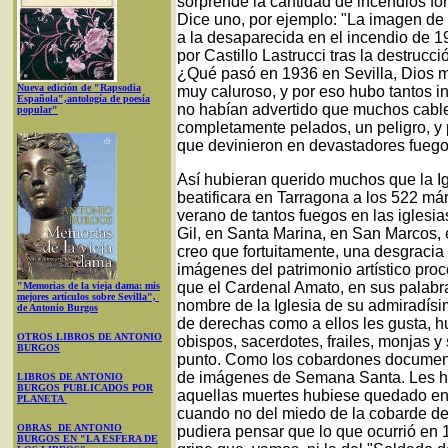
sorprende la cantidad de incendios fo
Dice uno, por ejemplo: "La imagen de l
a la desaparecida en el incendio de 193
por Castillo Lastrucci tras la destrucci
¿Qué pasó en 1936 en Sevilla, Dios 
Nueva edición de "Rapsodia
muy caluroso, y por eso hubo tantos i
Española",antología de poesía
no habían advertido que muchos cables
popular"
completamente pelados, un peligro, y 
que devinieron en devastadores fueg
Así hubieran querido muchos que la Ig
beatificara en Tarragona a los 522 már
verano de tantos fuegos en las iglesi
Gil, en Santa Marina, en San Marcos, 
creo que fortuitamente, una desgracia
imágenes del patrimonio artístico pro
que el Cardenal Amato, en sus palabra
"Memorias de la vieja dama: mis
mejores artículos sobre Sevilla",
nombre de la Iglesia de su admiradís
de Antonio Burgos
de derechas como a ellos les gusta, 
OTROS LIBROS DE ANTONIO
obispos, sacerdotes, frailes, monjas y
BURGOS
punto. Como los cobardones document
de imágenes de Semana Santa. Les hu
LIBROS DE ANTONIO
BURGOS PUBLICADOS POR
aquellas muertes hubiese quedado en e
PLANETA
cuando no del miedo de la cobarde d
OBRAS DE ANTONIO
pudiera pensar que lo que ocurrió en
BURGOS EN "LA ESFERA DE