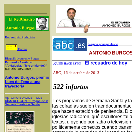
Página principal-Inicio
Página principal-Inicio
Correo
ANTONIO BURGOS
Biografía de Antonio Burgos
El recuadro de hoy
Fernando Santiago:
¿QUIÉN HACE ESTO?
"Andalucía, ¿Tercer Mundo?"
(El País, 10/7/2006)
ABC
, 16 de octubre de 2013
Antonio Burgos, premio
Luca de Tena a una
522 infartos
trayectoria
ANTONIO BURGOS
: "
LOS
Los programas de Semana Santa y las
DÍAS DEL GOZO
"
Pregón de la
Semana Santa
de Sevilla
las cofradías suelen traer documenta
que hacen estación de penitencia. Di
iglesias radicaron, qué escultores ta
textos, u oyendo por radio o televisió
políticamente correctos cuando trans