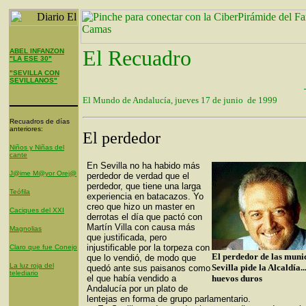
El Recuadro
ABEL INFANZON
"LA ESE 30"
"SEVILLA CON
SEVILLANOS"
El Mundo de Andalucía, jueves 17 de junio de 1999
Recuadros de días
anteriores:
El perdedor
Niños y Niñas del
cante
En Sevilla no ha habido más
J@ime M@yor Orej@
perdedor de verdad que el
perdedor, que tiene una larga
Teófila
experiencia en batacazos. Yo
creo que hizo un master en
Caciques del XXI
derrotas el día que pactó con
Martín Villa con causa más
Magnolias
que justificada, pero
injustificable por la torpeza con
Claro que fue Conejo
El perdedor de las muni
que lo vendió, de modo que
La luz roja del
Sevilla pide la Alcaldía..
quedó ante sus paisanos como
telediario
el que había vendido a
huevos duros
Andalucía por un plato de
lentejas en forma de grupo parlamentario.