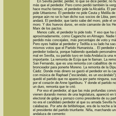
En Sevilla perder, perder, lo que se dice perder, no h
más que el perdedor. Pero como perdió también la ver
hace mucho tiempo, el perdedor pide la Alcaldía. El pe
pide Urbanismo. El perdedor no pide Ceuta y Melilla 
porque aún no se lo han dicho sus socios de Libia, per
andará. El perdedor, que tanto sabe del moro, pide el or
moro. Y dos huevos duros, en este camarote de los H
Marx de los pactos.
Menos café, el perdedor lo pide todo. Y eso que ha 
aproximadamente, como Cagancho en Almagro. Nadie 
perdido más concejales, más porcentajes de voto y má
Pero oyes hablar al perdedor y Teófila a su lado ha sac
mismos votos que el Partido Humanista... El perdedor
perdedor todavía, porque habiendo quedado personalme
mal en Sevilla, su partido tuvo en toda Andalucía una 
importante. La remonta de Ecija que le llaman. La rem
San Fernando, que es una remonta con caballitos de m
bronceador para ponerte Moreno. La remonta de la Dipu
Cádiz. Donde más dinero se gastó el perdedor en la c
con música de Raphael ("escándalo, es un escándalo")
quedó el partido que no aparecía por parte ninguna, sus
por el corazón de Anne Igartiburu. Y donde el partido n
un duro, remonta que te crió.
Por eso el perdedor, al que las más profundas convic
vienen durando menos de una legislatura, apareció en 
electoral de golpe y porrazo como presidente de su par
no era el candidato perdedor al que su amada Sevilla 
calabazas. Por arte de birlibirloque, era de la noche a 
el presidente del partido triunfante. Niña, marchando u
andaluza de cemento: