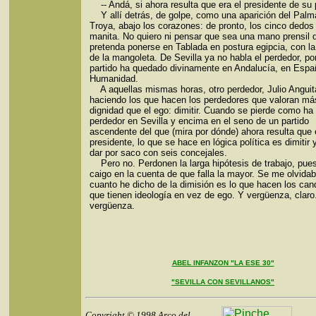
-- Andá, si ahora resulta que era el presidente de su p
Y allí detrás, de golpe, como una aparición del Palm
Troya, abajo los corazones: de pronto, los cinco dedos 
manita. No quiero ni pensar que sea una mano prensil 
pretenda ponerse en Tablada en postura egipcia, con la
de la mangoleta. De Sevilla ya no habla el perdedor, p
partido ha quedado divinamente en Andalucía, en Espa
Humanidad.
A aquellas mismas horas, otro perdedor, Julio Anguit
haciendo los que hacen los perdedores que valoran má
dignidad que el ego: dimitir. Cuando se pierde como ha 
perdedor en Sevilla y encima en el seno de un partido
ascendente del que (mira por dónde) ahora resulta que 
presidente, lo que se hace en lógica política es dimitir 
dar por saco con seis concejales.
Pero no. Perdonen la larga hipótesis de trabajo, pue
caigo en la cuenta de que falla la mayor. Se me olvida
cuanto he dicho de la dimisión es lo que hacen los can
que tienen ideología en vez de ego. Y vergüenza, claro
vergüenza.
ABEL INFANZON "LA ESE 30"
"SEVILLA CON SEVILLANOS"
Copyright © 1998 Arco del