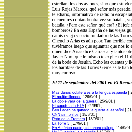
estrellara los dos aviones, sino que estuvier
Luis Rojas Marcos, qué señor más pesado. 
telediario, informativo de radio ni escaparat
encuentres contando otra vez su batalla, yo
batalla. ¿Pero este señor, qué era? ¿El jefe 
bomberos? En esta España de las viejas gua
camisa vieja y socio fundador de las Torre
Chencho Arias es aún peor. Tan terrible co
tuviéramos luego que aguantar que nos lo 
quien dice Arias dice Carrascal y tantos o
Javier Nart, que lo mismo te explica el 11 
de la boda de Jesulín. Echo las cuentas y l
los hartibles de las Torres Gemelas le han 
muy curioso...
El 11 de septiembre del 2001 en El Recua
Más daños colaterales a la lengua española
[ 
El multimillonario
[ 26/9/01 ]
La doble vara de la guerra
[ 25/9/01 ]
El capote a la ETA
[ 24/9/91 ]
Ben Laden ha ganado la guerra al español
[ 21
CNN sin forillos
[ 19/9/01 ]
Rota de la Frontera
[ 18/9/01 ]
La Torre 3
[ 17/9/01 ]
En América nadie pide ahora diálogo
[ 14/9/01