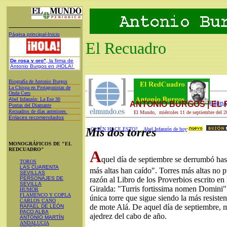
Página principal-Inicio
El Recuadro
De rosa y oro"
, la firma de
Antonio Burgos en ¡HOLA!
Biografía de Antonio Burgos
L
a Chispa en Protagonistas de
Onda Cero
A
bel Infanzón: La Ese 30
ANTONIO BURGOS | EL
Página 
P
untas del Diamante
Recuadros de días anteriores
El Mundo, miércoles 11 de septiembre del 2
Enlaces recomendados
Mis dos torres
¿QUIÉN HACE ESTO?
Abel Infanzón de hoy
MONOGRÁFICOS DE "EL
REDCUADRO"
A
quel día de septiembre se derrumbó hast
TOROS
LAS CUARENTA
más altas han caído". Torres más altas no 
SEVILLAS
PERSONAJES DE
razón al Libro de los Proverbios escrito en 
SEVILLA
Giralda: "Turris fortissima nomen Domini"
HUMOR
FLAMENCO Y COPLA
única torre que sigue siendo la más resiste
CARLOS CANO
de mote Alá. De aquel día de septiembre, m
RAFAEL DE LEÓN
PACO ALBA
ajedrez del cabo de año.
ANTONIO MARTÍN
ANDALUCIA