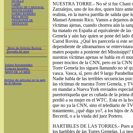
SEVILLA
NUESTRA TORRE.- No sé si fue Chani o 
CADIZ
LETRAS DE CARNAVAL
Zarzalejos, uno de los dos, quien hizo anti
NOSTALGIARIO
realista, en la nueva parrilla de salida que
CURRO ROMERO
REAL BETIS
Manuel Antonio Rico. Vamos a dejarnos de
ANTOLOGÍA DE
ARTICULOS
víctimas ajenas, cuando chorrea aún la san
ha matado en España al equivalente de las 
Gemela y aún hay quien se pone del lado d
Carod Rovira. ¿Qué les parecería si este se
dependiente de ultramarinos se entrevistar
libros de Antonio Burgos
maten poquito a poniente del Mississippi?
Biografía del autor
nuestras víctimas apenas se habla en el m
poner trocitos de la CNN, pero en la CNN a
Enlaces Recomendados
Torre Gemela los siguen llamando no sé qu
Enlaces favoritos
MAPA DE LA WEB
vasca. Vasca, sí, pero del 9 largo Parabel
Nadie habla de las terribles secuencias psic
Archivo de artículos en la web
las víctimas de nuestra Torre Gemela, y TV
de El Mundo
en mandar a Nueva York enviados especiale
puertorriqueña que es cuñada de la prima d
perdió a su mujer en el WTC. Esta es la h
que no ya la CNN, sino el telediario de T
tratamiento, ¿qué digo yo?, a los hijos de
Becerril, o a la viuda del juez Portero.
HARTIBLES DE LAS TORRES.- Pues anda 
los hartibles de las Torres Gemelas. Lo p