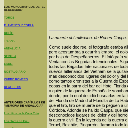
LOS MONOGRÁFICOS DE "EL
REDCUADRO"
TOROS
FLAMENCO Y COPLA
ROCÍO
La muerte del miliciano, de Robert Cappa, 
TRIANA
Como suele decirse, el fotógrafo estaba al
ANDALUCIA
pero acostumbra a ocurrir siempre, el dolo
por bajo de Despeñaperros. El fotógrafo 
SEVILLA
Venía con las Brigadas Intencionales. Sig
CADIZ
todas las Brigadas Internacionales de toda
nuevos hitlerianos del Vietnam se la quitar
NOSTALGIARIO
más desconocidos lugares del dolor y del 
CURRO ROMERO
como tantos cronistas a la Guerra de Es
copas en la barra del bar del Hotel Flori
REAL BETIS
a quién de la guerra de España le sonaba
donde, por lo cual decidió buscarlas en la b
del Florida de Madrid al Floridita de La Ha
ANTERIORES CAPÍTULOS DE
que el tiro, tiro de muerte se lo peguen a un
"MEMORIA DE ANDALUCIA"
Córdoba. Adonde se ha ido Cappa, que s
Los niños de la Coca Cola
desconocidos lugares del dolor y del horro
la guerra civil. En la leyenda de la guerra 
Los chicos de Preu
Teruel, Belchite, Pingarrón, Jarama todo lo