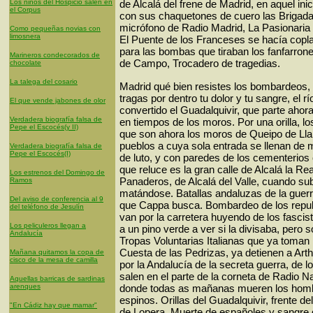
Los niños del Hospicio salen en
de Alcalá del frene de Madrid, en aquel inic
el Corpus
con sus chaquetones de cuero las Brigadas
micrófono de Radio Madrid, La Pasionaria
Como pequeñas novias con
limosnera
El Puente de los Franceses se hacía copla 
para las bombas que tiraban los fanfarro
Marineros condecorados de
de Campo, Trocadero de tragedias.
chocolate
La talega del cosario
Madrid qué bien resistes los bombardeos,
tragas por dentro tu dolor y tu sangre, el 
El que vende jabones de olor
convertido el Guadalquivir, que parte aho
Verdadera biografía falsa de
en tiempos de los moros. Por una orilla, 
Pepe el Escocés(y II)
que son ahora los moros de Queipo de Lla
pueblos a cuya sola entrada se llenan de
Verdadera biografía falsa de
Pepe el Escocés(I)
de luto, y con paredes de los cementerios
que reluce es la gran calle de Alcalá la Rea
Los estrenos del Domingo de
Panaderos, de Alcalá del Valle, cuando su
Ramos
matándose. Batallas andaluzas de la guerr
Del aviso de conferencia al 9
que Cappa busca. Bombardeo de los repu
del teléfono de Jesulín
van por la carretera huyendo de los fascis
Los peliculeros llegan a
a un pino verde a ver si la divisaba, pero s
Andalucía
Tropas Voluntarias Italianas que ya toman 
Cuesta de las Pedrizas, ya detienen a Arth
Mañana quitamos la copa de
cisco de la mesa de camilla
por la Andalucía de la secreta guerra, de l
salen en el parte de la corneta de Radio 
Aquellas barricas de sardinas
arenques
donde todas as mañanas mueren los homb
espinos. Orillas del Guadalquivir, frente d
"En Cádiz hay que mamar"
de Lopera. Muerte de españoles y sangre 