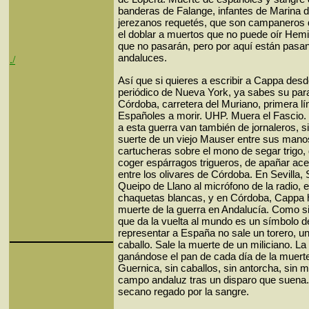
banderas de Falange, infantes de Marina de
jerezanos requetés, que son campaneros d
el doblar a muertos que no puede oír Hem
que no pasarán, pero por aquí están pasan
andaluces.
./
Así que si quieres a escribir a Cappa desd
periódico de Nueva York, ya sabes su para
Córdoba, carretera del Muriano, primera lí
Españoles a morir. UHP. Muera el Fascio.
a esta guerra van también de jornaleros, s
suerte de un viejo Mauser entre sus mano
cartucheras sobre el mono de segar trigo, 
coger espárragos trigueros, de apañar ac
entre los olivares de Córdoba. En Sevilla, 
Queipo de Llano al micrófono de la radio,
chaquetas blancas, y en Córdoba, Cappa ha
muerte de la guerra en Andalucía. Como 
que da la vuelta al mundo es un símbolo d
representar a España no sale un torero, un
caballo. Sale la muerte de un miliciano. La 
ganándose el pan de cada día de la muerte
Guernica, sin caballos, sin antorcha, sin mu
campo andaluz tras un disparo que suena. 
secano regado por la sangre.