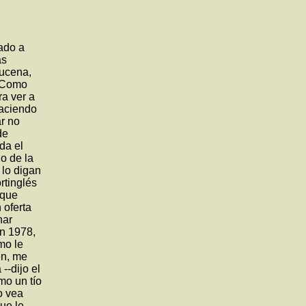
ado a
as
zucena,
. Como
ra ver a
haciendo
ar no
de
da el
no de la
 lo digan
rtinglés
rque
 oferta
nar
n 1978,
mo le
en, me
--dijo el
mo un tío
o vea
ue le