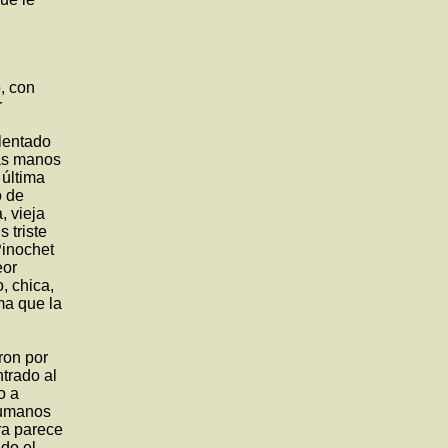
, con
r
alentado
las manos
 última
o de
, vieja
 triste
Pinochet
eor
, chica,
ma que la
ron por
trado al
o a
humanos
ra parece
do el