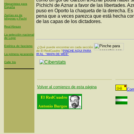
Hispanistas para
Pichichi de Aznar a favor de las libertades. Az
España
puso en Oporto la chaqueta de la derecha. Es
Zarrías es de
pena que a veces parezca que está hecha con
Idígoras y Pachi
de las capas de los dictadores.
Real Abrazo
La selección nacional
de Lepe
Estética de fascismo
¿
Qué puede encontrar en cada sección
de El RedCuadro ?
PINCHE AQUI PARA
La primera jacaranda
IR AL "MAPA DE WEB"
Calle Iris
Volver al comienzo de esta página
Cor