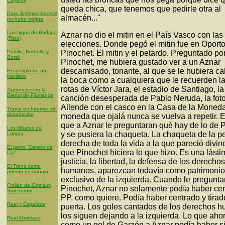
queda chica, que tenemos que pedirle otra al
Para Jiménez Becerril
almacén..."
no hubo tregua
Los higos de Rodrigo
Aznar no dio el mitin en el País Vasco con las
(Rato)
elecciones. Donde pegó el mitin fue en Oporto
Portillo, Borbolla y
Pinochet. El mitin y el petardo. Preguntado po
Borell
Pinochet, me hubiera gustado ver a un Aznar
descamisado, tonante, al que se le hubiera c
El ejemplo de un
novillero
la boca como a cualquiera que le recuerden 
rotas de Víctor Jara, el estadio de Santiago, la
Japoneses en la
Bienal de Flamenco
canción desesperada de Pablo Neruda, la fot
Allende con el casco en la Casa de la Moneda
Trama en Internet sin
desarticular
moneda que ojalá nunca se vuelva a repetir. Es
que a Aznar le preguntaran qué hay de lo de 
Los dólares de
y se pusiera la chaqueta. La chaqueta de la p
Lopera
derecha de toda la vida a la que pareció divino
El perro "Canelo de
que Pinochet hiciera lo que hizo. Es una lásti
Cai"
justicia, la libertad, la defensa de los derechos
El Trono como
humanos, aparezcan todavía como patrimonio
puesto de trabajo
exclusivo de la izquierda. Cuando le pregunta
Froilán de Omnium
Pinochet, Aznar no solamente podía haber cen
Sanctorum
PP, como quiere. Podía haber centrado y tirad
Real y Española
puerta. Los goles cantados de los derechos 
los siguen dejando a la izquierda. Lo que aho
Real Abuelazo
como un gol de Garzón a Aznar podía haber si