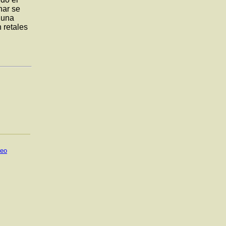
nar se
 una
 retales
reo