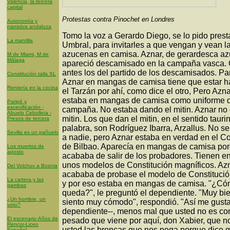
Valencia, la tercera
capital
Protestas contra Pinochet en Londres
Autonomía y
narrativa andaluza
Tomo la voz a Gerardo Diego, se lo pido prest
La mantilla
Umbral, para invitarles a que vengan y vean l
azucenas en camisa. Aznar, de gerardesca a
M de Miami, M de
Málaga
apareció descamisado en la campaña vasca
antes los del partido de los descamisados. Pa
Constitución talla XL
Aznar en mangas de camisa tiene que estar 
Rentería en la cocina
el Tarzán por ahí, como dice el otro, Pero Azn
estaba en mangas de camisa como uniforme 
Paripé y
escenificación -
campaña. No estaba dando el mitin. Aznar no 
Abuelo Cebolleta -
mitin. Los que dan el mitin, en el sentido tauri
Presos de tercera
palabra, son Rodríguez Ibarra, Arzallus. No se
Sevilla es un pañuelo
a nadie, pero Aznar estaba en verdad en el Co
de Bilbao. Aparecía en mangas de camisa po
Los muertos de
agosto
acababa de salir de los probadores. Tienen en
unos modelos de Constitución magníficos. Az
Del Volchov a Bosnia
acababa de probase el modelo de Constitució
La cartera y las
y por eso estaba en mangas de camisa. "¿Có
gambas
queda?", le preguntó el dependiente. "Muy bi
¿Un hombre, un
siento muy cómodo", respondió. "Así me gusta 
voto?
dependiente--, menos mal que usted no es co
El escenario-Años de
pesado que viene por aquí, don Xabier, que n
Rencor-Liceo
usted las broncas que nos pega porque dice q
Español