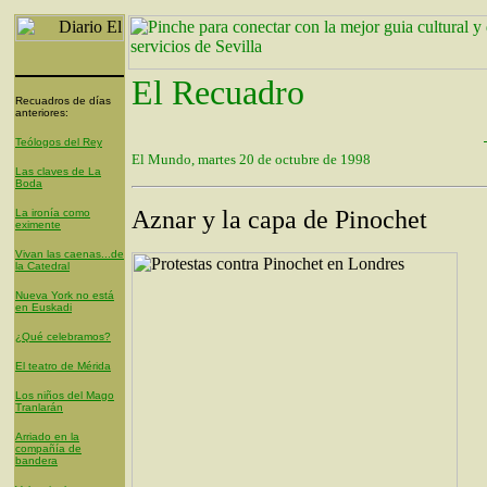
El Recuadro
Recuadros de días
anteriores:
Teólogos del Rey
El Mundo, martes 20 de octubre de 1998
Las claves de La
Boda
Aznar y la capa de Pinochet
La ironía como
eximente
Vivan las caenas...de
la Catedral
Nueva York no está
en Euskadi
¿Qué celebramos?
El teatro de Mérida
Los niños del Mago
Tranlarán
Arriado en la
compañía de
bandera