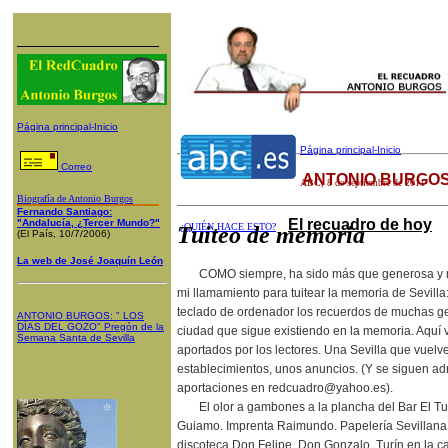
Página principal-Inicio
Página principal-Inicio
Correo
ANTONIO BURGOS
ABC
, 8 de septiembre de 2011
Biografía de Antonio Burgos
Fernando Santiago:
El recuadro de hoy
"Andalucía, ¿Tercer Mundo?"
¿QUIÉN HACE ESTO?
Tuiteo de memoria
(El País, 10/7/2006)
La web de José Joaquín León
COMO siempre, ha sido más que generosa y ma
mi llamamiento para tuitear la memoria de Sevill
teclado de ordenador los recuerdos de muchas 
ANTONIO BURGOS
: "
LOS
DÍAS DEL GOZO
"
Pregón de la
ciudad que sigue existiendo en la memoria. Aquí 
Semana Santa
de Sevilla
aportados por los lectores. Una Sevilla que vuel
establecimientos, unos anuncios. (Y se siguen a
aportaciones en
redcuadro@yahoo.es
).
El olor a gambones a la plancha del Bar El Tu
Guiamo. Imprenta Raimundo. Papelería Sevillana
discoteca Don Felipe. Don Gonzalo. Turín en la ca