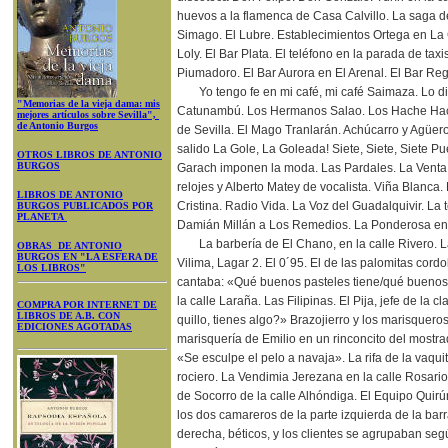
huevos a la flamenca de Casa Calvillo. La saga de
Simago. El Lubre. Establecimientos Ortega en La 
Loly. El Bar Plata. El teléfono en la parada de tax
Piumadoro. El Bar Aurora en El Arenal. El Bar Reg
Yo tengo fe en mi café, mi café Saimaza. Lo dig
"Memorias de la vieja dama: mis
Catunambú. Los Hermanos Salao. Los Hache Hache
mejores artículos sobre Sevilla",
de Antonio Burgos
de Sevilla. El Mago Tranlarán. Achúcarro y Agüe
salido La Gole, La Goleada! Siete, Siete, Siete Pu
OTROS LIBROS DE ANTONIO
BURGOS
Garach imponen la moda. Las Pardales. La Venta 
relojes y Alberto Matey de vocalista. Viña Blanca. 
LIBROS DE ANTONIO
Cristina. Radio Vida. La Voz del Guadalquivir. La 
BURGOS PUBLICADOS POR
PLANETA
Damián Millán a Los Remedios. La Ponderosa en 
La barbería de El Chano, en la calle Rivero. 
OBRAS DE ANTONIO
BURGOS EN "LA ESFERA DE
Vilima, Lagar 2. El 0´95. El de las palomitas cor
LOS LIBROS"
cantaba: «Qué buenos pasteles tiene/qué buenos p
la calle Laraña. Las Filipinas. El Pija, jefe de la 
COMPRA POR INTERNET DE
LIBROS DE A.B. CON
quillo, tienes algo?» Brazojierro y los marisquero
EDICIONES AGOTADAS
marisquería de Emilio en un rinconcito del mostra
«Se esculpe el pelo a navaja». La rifa de la vaqui
rociero. La Vendimia Jerezana en la calle Rosario
de Socorro de la calle Alhóndiga. El Equipo Quirú
los dos camareros de la parte izquierda de la barra
derecha, béticos, y los clientes se agrupaban se