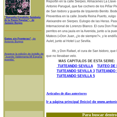
Reportín en la calle Sierpes. Almacenes La Llave 
Antonio Parugué, que fue cochero de los Piñar Pi
de San Isidoro y guarda de Izquierdo Benito. Bo
Preventiva en la calle Josefa Reina Puerto, vulgo
"Rapsodia Española: Antología
de la Poesía Popular", de
Aleixandre en Sierpes. Eulogio de las Heras. Pascu
Antonio Burgos
Internacional de Lorenzo Blanco. El cura Don Franc
perritos en una jaula en la Avenida, junto a la pu
Mateos («Don Juan, ¿lo de siempre?», y le endiña
Gatos sin Fronteras"
, de
Aulet, junto al Hotel Luz Sevilla.
Antonio Burgos
Ah, y Don Rafael, el cura de San Isidoro, que
Aparece la edición de bolsillo de
que no llevaban velo.
"Juanito Valderrama:Mi España
querida"
MAS CAPITULOS DE ESTA SERIE:
TUITEANDO SEVILLA
TUITEO DE
TUITEANDO SEVILLA 3
TUITEANDO 
TUITEANDO SEVILLA 5
Articulos de días anteriores
Ir a página principal (Inicio) de www.anto
Para buscar dentr