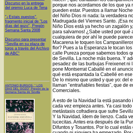
Discurso en la entrega
porque nos acordamos de los que ya no
del premio Luca de Tena
pueden estar. Puestos a llamar Noche
del Niño Dios ni nada: la verdadera n
"¿Estais puestos",
Madrugada del Viernes Santo. ¡Esa no
fragmento inicial de "Los
días del gozo", Pregón
Niño Dios está ya hecho un zagalón y
Semana Santa 2008
para salvarnos! ¿Sabe usted por qué a
cualquiera de por ahí le puede parec
Discurso para presentar
Macarena le toquen los Campanilleros
"Sevilla en su plaza de
flor? Pues a la Esperanza le tocan los
toros a través del Archivo
calle Pureza porque sabemos todos q
de ABC"
de Sevilla. La noche más buena. Y ad
pesadez de las burbujas Freixenet ni 
pone Montserrat Caballé en el anuncio
qué está espantada la Cabellé en es
De lo mismo que usted y que yo: del 
llaman "entrañables fiestas", que de 
ANTONIO BURGOS
: "
LOS
DÍAS DEL GOZO
"
Pregón de la
Comerciales.
Semana Santa
de Sevilla
A esto de la Navidad la está pasando
cada vez empieza antes. Ya casi todo
metástasis cofradiera que sufre Sevill
Y la Navidad, ídem de lienzo. Cada v
lucecitas. Antes era después de la Pu
Difuntos y Tosantos. Por lo cual est
cuando ni siquiera ha empezado. Por es