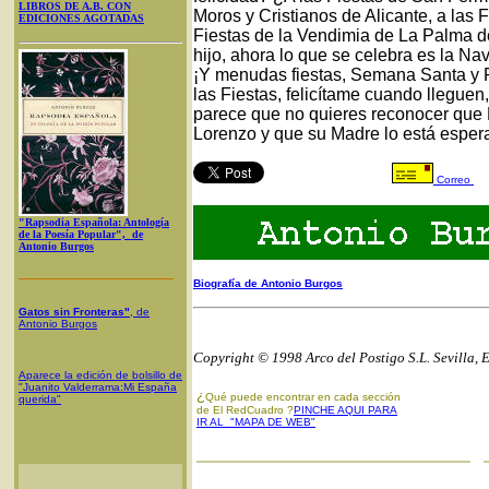
LIBROS DE A.B. CON
Moros y Cristianos de Alicante, a las F
EDICIONES AGOTADAS
Fiestas de la Vendimia de La Palma d
hijo, ahora lo que se celebra es la Na
¡Y menudas fiestas, Semana Santa y Fe
las Fiestas, felicítame cuando lleguen
parece que no quieres reconocer que 
Lorenzo y que su Madre lo está espera
Correo
"Rapsodia Española: Antología
de la Poesía Popular", de
Antonio Burgos
Biografía de Antonio Burgos
Gatos sin Fronteras"
, de
Antonio Burgos
Copyright © 1998 Arco del Postigo S.L. Sevilla, 
Aparece la edición de bolsillo de
"Juanito Valderrama:Mi España
¿
Qué puede encontrar en cada sección
querida"
de El RedCuadro ?
PINCHE AQUI PARA
IR AL "MAPA DE WEB"