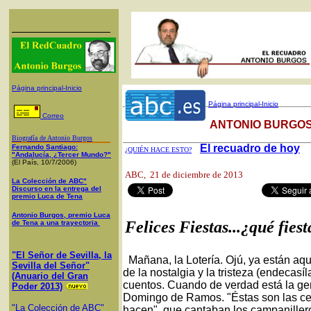
Página principal-Inicio
Página principal-Inicio
Correo
ANTONIO BURGOS
Biografía de Antonio Burgos
El recuadro de hoy
Fernando Santiago:
¿QUIÉN HACE ESTO?
"Andalucía, ¿Tercer Mundo?"
(El País, 10/7/2006)
ABC
, 21 de diciembre de 2013
La Colección de ABC"
Discurso en la entrega del
premio Luca de Tena
Antonio Burgos, premio Luca
Felices Fiestas...¿qué fiest
de Tena a una trayectoria
"El Señor de Sevilla, la
Mañana, la Lotería. Ojú, ya están aq
Sevilla del Señor"
de la nostalgia y la tristeza (endeca
(Anuario del Gran
cuentos. Cuando de verdad está la gen
Poder 2013)
Domingo de Ramos. "Éstas son las ce
"La Colección de ABC"
hacen", que cantaban los campanillero