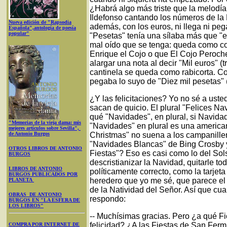
¿Habrá algo más triste que la melodía
Ildefonso cantando los números de la 
Nueva edición de "Rapsodia
además, con los euros, ni llega ni peg
Española",antología de poesía
popular"
"Pesetas" tenía una sílaba más que "e
mal oído que se tenga: queda como c
Enrique el Cojo o que El Cojo Peroch
alargar una nota al decir "Mil euros" (t
cantinela se queda como rabicorta. Co
pegaba lo suyo de "Diez mil pesetas" (
¿Y las felicitaciones? Yo no sé a ust
sacan de quicio. El plural "Felices Na
qué "Navidades", en plural, si Navidad
"Memorias de la vieja dama: mis
"Navidades" en plural es una american
mejores artículos sobre Sevilla",
de Antonio Burgos
Christmas" no suena a los campaniller
"Navidades Blancas" de Bing Crosby y 
OTROS LIBROS DE ANTONIO
Fiestas"? Eso es casi como lo del Sol
BURGOS
descristianizar la Navidad, quitarle to
LIBROS DE ANTONIO
políticamente correcto, como la tarjeta 
BURGOS PUBLICADOS POR
heredero que yo me sé, que parece el
PLANETA
de la Natividad del Señor. Así que cu
OBRAS DE ANTONIO
respondo:
BURGOS EN "LA ESFERA DE
LOS LIBROS"
-- Muchísimas gracias. Pero ¿a qué Fi
felicidad? ¿A las Fiestas de San Ferm
COMPRA POR INTERNET DE