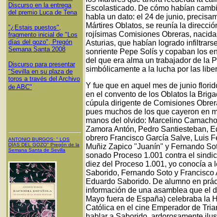
Discurso en la entrega
Escolasticado. De cómo habían camb
del premio Luca de Tena
habla un dato: el 24 de junio, precis
Mártires Oblatos, se reunía la direcció
"¿Estais puestos",
rojísimas Comisiones Obreras, nacida
fragmento inicial de "Los
días del gozo", Pregón
Asturias, que habían logrado infiltrars
Semana Santa 2008
sonriente Pepe Solís y copaban los en
del que era alma un trabajador de la 
Discurso para presentar
simbólicamente a la lucha por las lib
"Sevilla en su plaza de
toros a través del Archivo
Y fue que en aquel mes de junio flori
de ABC"
en el convento de los Oblatos la Briga
cúpula dirigente de Comisiones Obre
pues muchos de los que cayeron en m
manos del olvido: Marcelino Camacho,
Zamora Antón, Pedro Santiesteban, E
obrero Francisco García Salve, Luis 
ANTONIO BURGOS
: "
LOS
DÍAS DEL GOZO
"
Pregón de la
Muñiz Zapico "Juanín" y Fernando Soto
Semana Santa
de Sevilla
sonado Proceso 1.001 contra el sindic
diez del Proceso 1.001, yo conocía a l
Saborido, Fernando Soto y Francisco A
Eduardo Saborido. De alumno en prác
información de una asamblea que el d
Mayo fuera de España) celebraba la 
Católica en el cine Emperador de Tria
hablar a Saborido, ardorosamente ilus