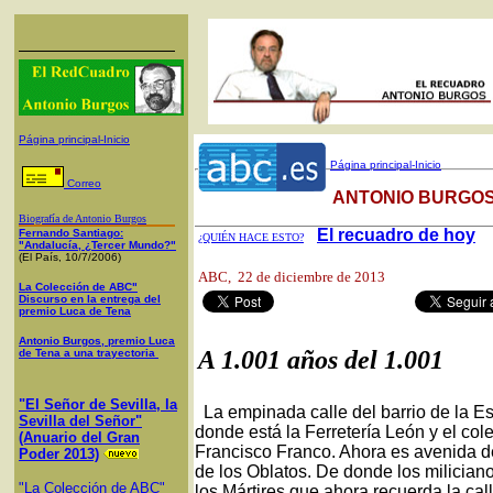
Página principal-Inicio
Página principal-Inicio
Correo
ANTONIO BURGOS
Biografía de Antonio Burgos
El recuadro de hoy
Fernando Santiago:
¿QUIÉN HACE ESTO?
"Andalucía, ¿Tercer Mundo?"
(El País, 10/7/2006)
ABC
, 22 de diciembre de 2013
La Colección de ABC"
Discurso en la entrega del
premio Luca de Tena
Antonio Burgos, premio Luca
A 1.001 años del 1.001
de Tena a una trayectoria
"El Señor de Sevilla, la
La empinada calle del barrio de la E
Sevilla del Señor"
donde está la Ferretería León y el co
(Anuario del Gran
Francisco Franco. Ahora es avenida de 
Poder 2013)
de los Oblatos. De donde los milician
"La Colección de ABC"
los Mártires que ahora recuerda la ca