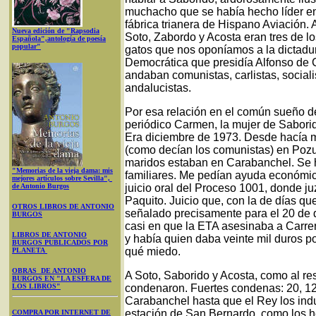
muchacho que se había hecho líder en
fábrica trianera de Hispano Aviación
Nueva edición de "Rapsodia
Soto, Zabordo y Acosta eran tres de lo
Española",antología de poesía
popular"
gatos que nos oponíamos a la dictadu
Democrática que presidía Alfonso de 
andaban comunistas, carlistas, sociali
andalucistas.
Por esa relación en el común sueño de 
periódico Carmen, la mujer de Saborid
Era diciembre de 1973. Desde hacía m
(como decían los comunistas) en Pozue
maridos estaban en Carabanchel. Se h
"Memorias de la vieja dama: mis
familiares. Me pedían ayuda económica
mejores artículos sobre Sevilla",
de Antonio Burgos
juicio oral del Proceso 1001, donde j
Paquito. Juicio que, con la de días qu
OTROS LIBROS DE ANTONIO
señalado precisamente para el 20 de 
BURGOS
casi en que la ETA asesinaba a Carrer
LIBROS DE ANTONIO
y había quien daba veinte mil duros p
BURGOS PUBLICADOS POR
qué miedo.
PLANETA
OBRAS DE ANTONIO
A Soto, Saborido y Acosta, como al res
BURGOS EN "LA ESFERA DE
LOS LIBROS"
condenaron. Fuertes condenas: 20, 12
Carabanchel hasta que el Rey los indul
estación de San Bernardo, como los hé
COMPRA POR INTERNET DE