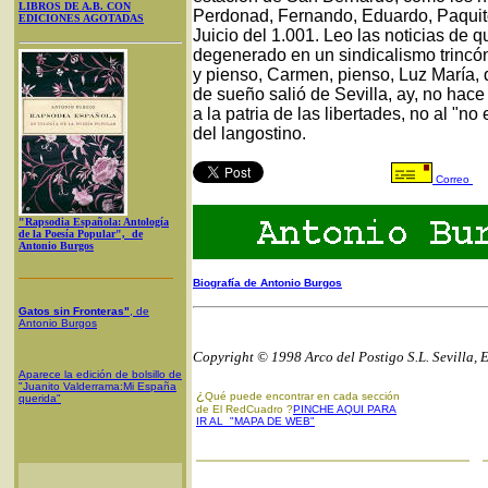
LIBROS DE A.B. CON
Perdonad, Fernando, Eduardo, Paquito
EDICIONES AGOTADAS
Juicio del 1.001. Leo las noticias de 
degenerado en un sindicalismo trincón
y pienso, Carmen, pienso, Luz María, 
de sueño salió de Sevilla, ay, no hace
a la patria de las libertades, no al "no
del langostino.
Correo
"Rapsodia Española: Antología
de la Poesía Popular", de
Antonio Burgos
Biografía de Antonio Burgos
Gatos sin Fronteras"
, de
Antonio Burgos
Copyright © 1998 Arco del Postigo S.L. Sevilla, 
Aparece la edición de bolsillo de
"Juanito Valderrama:Mi España
¿
Qué puede encontrar en cada sección
querida"
de El RedCuadro ?
PINCHE AQUI PARA
IR AL "MAPA DE WEB"