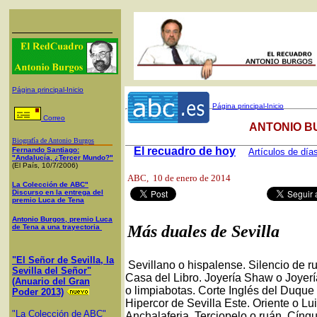
Página principal-Inicio
Página principal-Inicio
Correo
ANTONIO B
Biografía de Antonio Burgos
El recuadro de hoy
Fernando Santiago:
Artículos de día
"Andalucía, ¿Tercer Mundo?"
(El País, 10/7/2006)
ABC
, 10 de enero de 2014
La Colección de ABC"
Discurso en la entrega del
premio Luca de Tena
Antonio Burgos, premio Luca
Más duales de Sevilla
de Tena a una trayectoria
"El Señor de Sevilla, la
Sevillano o hispalense. Silencio de ru
Sevilla del Señor"
Casa del Libro. Joyería Shaw o Joyerí
(Anuario del Gran
o limpiabotas. Corte Inglés del Duque
Poder 2013)
Hipercor de Sevilla Este. Oriente o Lu
"La Colección de ABC"
Anchalaferia. Terciopelo o ruán. Cíngu