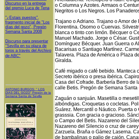
Discurso en la entrega
o Columna y Azotes. Armaos o Centuri
del premio Luca de Tena
Negritos o Los Negros. Los Panaderos
"¿Estais puestos",
Trajano o Adriano. Trajano o Amor d
fragmento inicial de "Los
Florentina. Osorno o Cuervas. Silvestr
días del gozo", Pregón
Semana Santa 2008
blanca o tinto con limón. Bécquer o C
Manuel Machado. Jorge o César. Gus
Discurso para presentar
Domínguez Bécquer. Juan Guerra o Al
"Sevilla en su plaza de
Bacarisas o Santiago Martínez. Carme
toros a través del Archivo
Talavera. Plaza de América o Plaza de 
de ABC"
Giralda.
Café migado o café bebido. Manteca c
Secreto ibérico o presa ibérica. Capirot
Casa del Cofrade. Barbería Berro de la
calle Betis. Pregón de Semana Santa 
ANTONIO BURGOS
: "
LOS
DÍAS DEL GOZO
"
Pregón de la
Semana Santa
de Sevilla
Zaguán o sanjuán. Masetilla o mesetill
albóndigas. Croquetas o cocletas. Pol
Suárez. Mercantil o Náutico. Puerta o
grasssia. Con gracia o gracioso. Sánc
o Campo del Betis. Nazareno del Sile
Nazareno del Silencio o cruz de care
Zarzuela. Braña o Gámez Laserna. Call
de bambalinas o palio de cajón. Canas