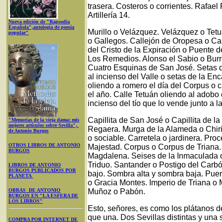
trasera. Costeros o corrientes. Rafael
Artillería 14.
Nueva edición de "Rapsodia
Española",antología de poesía
Murillo o Velázquez. Velázquez o Tetu
popular"
o Gallegos. Callejón de Oropesa o Ca
del Cristo de la Expiración o Puente
Los Remedios. Alonso el Sabio o Burro
Cuatro Esquinas de San José. Setas d
al incienso del Valle o setas de la En
oliendo a romero el día del Corpus o c
el año. Calle Tetuán oliendo al adobo 
incienso del tío que lo vende junto a l
Capillita de San José o Capillita de 
"Memorias de la vieja dama: mis
mejores artículos sobre Sevilla",
Regaera. Murga de la Alameda o Chirig
de Antonio Burgos
o sociable. Carretela o jardinera. Pr
OTROS LIBROS DE ANTONIO
Majestad. Corpus o Corpus de Triana.
BURGOS
Magdalena. Seises de la Inmaculada o
Triduo. Santander o Postigo del Carbón.
LIBROS DE ANTONIO
BURGOS PUBLICADOS POR
bajo. Sombra alta y sombra baja. Puert
PLANETA
o Gracia Montes. Imperio de Triana o 
OBRAS DE ANTONIO
Muñoz o Pabón.
BURGOS EN "LA ESFERA DE
LOS LIBROS"
Esto, señores, es como los plátanos d
que una. Dos Sevillas distintas y una 
COMPRA POR INTERNET DE