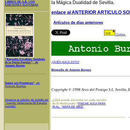
LIBROS DE A.B. CON
la Mágica Dualidad de Sevilla.
EDICIONES AGOTADAS
enlace al ANTERIOR ARTICULO S
Artículos de días anteriores
Correo
"Rapsodia Española: Antología
¿QUIÉN HACE ESTO?
de la Poesía Popular", de
Antonio Burgos
Biografía de Antonio Burgos
Gatos sin Fronteras"
, de
Antonio Burgos
Copyright © 1998 Arco del Postigo S.L. Sevilla, 
¿
Aparece la edición de bolsillo de
Qué puede encontrar en cada sección
"Juanito Valderrama:Mi España
de El RedCuadro ?
PINCHE AQUI PARA
querida"
IR AL "MAPA DE WEB"