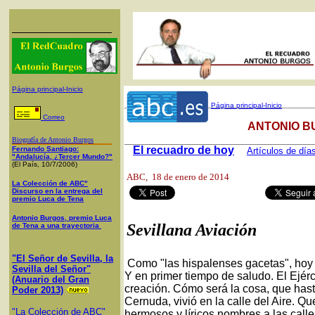
Página principal-Inicio
Página principal-Inicio
Correo
ANTONIO B
Biografía de Antonio Burgos
El recuadro de hoy
Fernando Santiago:
Artículos de día
"Andalucía, ¿Tercer Mundo?"
(El País, 10/7/2006)
ABC
, 18 de enero de 2014
La Colección de ABC"
Discurso en la entrega del
premio Luca de Tena
Antonio Burgos, premio Luca
Sevillana Aviación
de Tena a una trayectoria
"El Señor de Sevilla, la
Como "las hispalenses gacetas", hoy n
Sevilla del Señor"
Y en primer tiempo de saludo. El Ejérc
(Anuario del Gran
creación. Cómo será la cosa, que hast
Poder 2013)
Cernuda, vivió en la calle del Aire. 
"La Colección de ABC"
hermosos y líricos nombres a las call