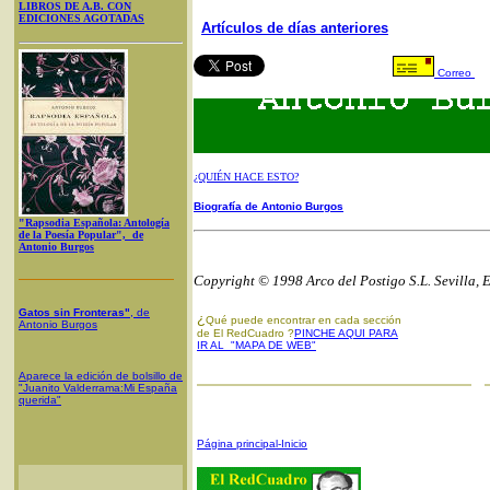
LIBROS DE A.B. CON
EDICIONES AGOTADAS
Artículos de días anteriores
Correo
¿QUIÉN HACE ESTO?
Biografía de Antonio Burgos
"Rapsodia Española: Antología
de la Poesía Popular", de
Antonio Burgos
Copyright © 1998 Arco del Postigo S.L. Sevilla, 
Gatos sin Fronteras"
, de
¿
Qué puede encontrar en cada sección
Antonio Burgos
de El RedCuadro ?
PINCHE AQUI PARA
IR AL "MAPA DE WEB"
Aparece la edición de bolsillo de
"Juanito Valderrama:Mi España
querida"
Página principal-Inicio