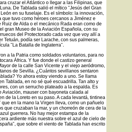
 cruzar el Atlántico o llegar a las Filipinas, que
Luna. De Tablada salió el mítico "Jesús del Gran
León en su fuselaje. Es el símbolo: la innovación,
la que tuvo como héroes cercanos a Jiménez e
que Ruiz de Alda o el mecánico Rada eran como de
r el gran Museo de la Aviación Española, con su
rruecos del Protectorado cada vez que voy allí a
er Tetuán, podía ser Larache, con sus palmeras,
cula "La Batalla de Inglaterra".
ron a la Patria como soldados voluntarios, para no
tocara África. Y fue donde el castizo general
ayor de la calle San Vicente y el viejo aeródromo,
étanos de Sevilla. ¿Cuántos sevillanos sentaron
ablada? Yo ahora estoy viendo a uno. Se llama
n Tablada, en no sé qué escuadrilla. Tan alto y
res, con un serrucho plateado a la espalda. Es
e Aviación, mauser con bayoneta calada al
n de la Loreto en su paso. A cada levantá, tintinea
a" que en la mano la Virgen lleva, como un pañuelo
os que cruzaban la mar, y un chorreón de cera de la
 azul guerrera. No hay mejor estampa de la
cera ardiente más nuestra sobre el azul de cielo de
España", que sobre el viento de Tablada han escrito