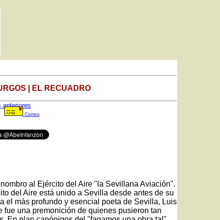
URGOS | EL RECUADRO
s anteriores
Correo
ombro al Ejército del Aire "la Sevillana Aviación".
ito del Aire está unido a Sevilla desde antes de su
a el más profundo y esencial poeta de Sevilla, Luis
Que fue una premonición de quienes pusieron tan
es. En plan canónigos del "fagamos una obra tal",