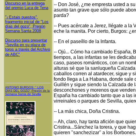
Discurso en la entrega
-- Don José, ¿me empresta usted a su
del premio Luca de Tena
asunto tan grave que sólo puede abor
parda?
"¿Estais puestos",
fragmento inicial de "Los
-- Pues acércate a Jerez, llégate a la 
días del gozo", Pregón
Semana Santa 2008
eche la manita. Por cierto, Burgos: ¿
Discurso para presentar
-- En el paseíllo de la Infanta.
"Sevilla en su plaza de
toros a través del Archivo
-- Ojú... Cómo ha cambiado España, B
de ABC"
tiempos, a las infantas se les dedica
caso, paseos románticos, con un nombr
alturas sé que la sanluqueña Calzada d
caballos corren al atardecer, sigue y 
fondo llega a La Habana, donde sale 
Guillén y sigue siendo la Calzada de l
ANTONIO BURGOS
: "
LOS
desconchones y morenos que venden 
DÍAS DEL GOZO
"
Pregón de la
Semana Santa
de Sevilla
España ha cambiado tanto que a las i
virreinales o parques de Sevilla, quie
-- La más chica, Doña Cristina.
-- Ah, claro, hay tanta afición que qu
Cristina...Sánchez la torera, y que hag
quieren "sanchezizar" a los Borbones