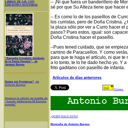
-- ¡Ni que fuera un banderillero de M
LIBROS DE A.B. CON
EDICIONES AGOTADAS
sé por que Su Alteza tiene que hacer el
-- Es como lo de los paseíllos de Cur
los curristas, pero de Doña Cristina.
la plaza sólo por ver a Curro hacer el 
pasos? Pues estos, igual: son capaces 
Doña Cristina hacer el paseíllo.
--Pues tened cuidado, que se empieza
camino de Paracuellos. Y como verás, 
para que te haga el artículo, ni que te 
"Rapsodia Española: Antología
de la Poesía Popular", de
a lo tonto, te lo he dado hecho yo. Y a
Antonio Burgos
frito gaditano con paseíllo de infanta.
Artículos de días anteriores
Gatos sin Fronteras"
, de
Antonio Burgos
Correo
Aparece la edición de bolsillo de
"Juanito Valderrama:Mi España
querida"
¿QUIÉN HACE ESTO?
Biografía de Antonio Burgos