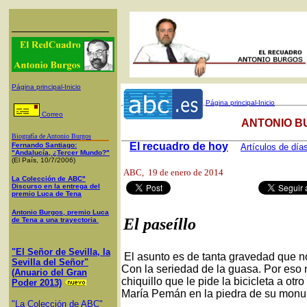
Página principal-Inicio
Página principal-Inicio
Correo
ANTONIO B
Biografía de Antonio Burgos
El recuadro de hoy
Fernando Santiago:
Artículos de día
"Andalucía, ¿Tercer Mundo?"
(El País, 10/7/2006)
ABC
, 19 de enero de 2014
La Colección de ABC"
Discurso en la entrega del
premio Luca de Tena
Antonio Burgos, premio Luca
El paseíllo
de Tena a una trayectoria
"El Señor de Sevilla, la
El asunto es de tanta gravedad que n
Sevilla del Señor"
Con la seriedad de la guasa. Por eso
(Anuario del Gran
chiquillo que le pide la bicicleta a otr
Poder 2013)
María Pemán en la piedra de su mon
"La Colección de ABC"