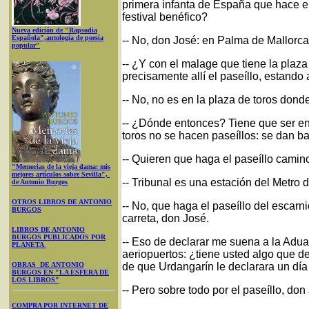
primera infanta de España que hace el
festival benéfico?
Nueva edición de "Rapsodia
Española",antología de poesía
-- No, don José: en Palma de Mallorca
popular"
-- ¿Y con el malage que tiene la plaz
precisamente allí el paseíllo, estando 
-- No, no es en la plaza de toros dond
-- ¿Dónde entonces? Tiene que ser en 
toros no se hacen paseíllos: se dan b
-- Quieren que haga el paseíllo camino
"Memorias de la vieja dama: mis
mejores artículos sobre Sevilla",
-- Tribunal es una estación del Metro d
de Antonio Burgos
OTROS LIBROS DE ANTONIO
-- No, que haga el paseíllo del escarn
BURGOS
carreta, don José.
LIBROS DE ANTONIO
BURGOS PUBLICADOS POR
-- Eso de declarar me suena a la Aduan
PLANETA
aeriopuertos: ¿tiene usted algo que d
OBRAS DE ANTONIO
de que Urdangarín le declarara un día
BURGOS EN "LA ESFERA DE
LOS LIBROS"
-- Pero sobre todo por el paseíllo, don
COMPRA POR INTERNET DE