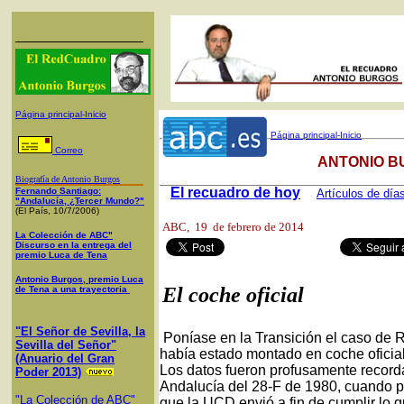
Página principal-Inicio
Página principal-Inicio
Correo
ANTONIO B
Biografía de Antonio Burgos
El recuadro de hoy
Fernando Santiago:
Artículos de día
"Andalucía, ¿Tercer Mundo?"
(El País, 10/7/2006)
ABC
, 19 de febrero de 2014
La Colección de ABC"
Discurso en la entrega del
premio Luca de Tena
Antonio Burgos, premio Luca
El coche oficial
de Tena a una trayectoria
"El Señor de Sevilla, la
Poníase en la Transición el caso de R
Sevilla del Señor"
había estado montado en coche oficial
(Anuario del Gran
Los datos fueron profusamente recor
Poder 2013)
Andalucía del 28-F de 1980, cuando pa
"La Colección de ABC"
que la UCD envió a fin de cumplir lo 