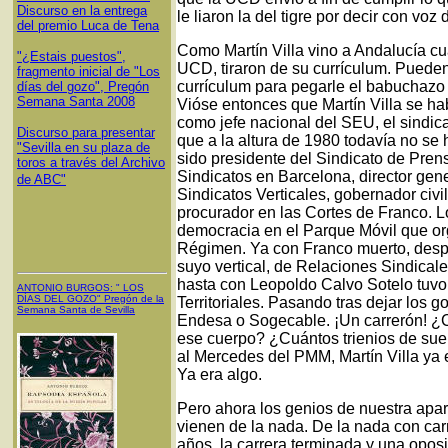
Discurso en la entrega
le liaron la del tigre por decir con vo
del premio Luca de Tena
Como Martín Villa vino a Andalucía cua
"¿Estais puestos",
UCD, tiraron de su currículum. Pueden
fragmento inicial de "Los
currículum para pegarle el babuchazo a
días del gozo", Pregón
Semana Santa 2008
Vióse entonces que Martín Villa se hab
como jefe nacional del SEU, el sindicat
Discurso para presentar
que a la altura de 1980 todavía no se
"Sevilla en su plaza de
sido presidente del Sindicato de Prens
toros a través del Archivo
Sindicatos en Barcelona, director gener
de ABC"
Sindicatos Verticales, gobernador civi
procurador en las Cortes de Franco. Lo
democracia en el Parque Móvil que or
Régimen. Ya con Franco muerto, despué
suyo vertical, de Relaciones Sindicale
hasta con Leopoldo Calvo Sotelo tuvo 
ANTONIO BURGOS
: "
LOS
DÍAS DEL GOZO
"
Pregón de la
Territoriales. Pasando tras dejar los
Semana Santa
de Sevilla
Endesa o Sogecable. ¡Un carrerón! ¿Cu
ese cuerpo? ¿Cuántos trienios de sue
al Mercedes del PMM, Martín Villa ya e
Ya era algo.
Pero ahora los genios de nuestra apar
vienen de la nada. De la nada con car
años, la carrera terminada y una opos