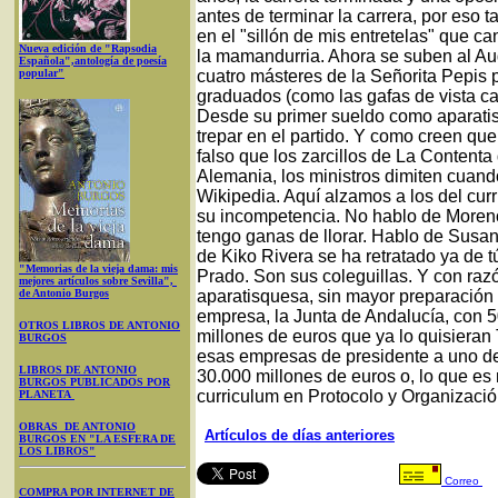
antes de terminar la carrera, por eso 
en el "sillón de mis entretelas" que c
Nueva edición de "Rapsodia
la mamandurria. Ahora se suben al Aud
Española",antología de poesía
popular"
cuatro másteres de la Señorita Pepis 
graduados (como las gafas de vista c
Desde su primer sueldo como aparatis
trepar en el partido. Y como creen qu
falso que los zarcillos de La Content
Alemania, los ministros dimiten cuand
Wikipedia. Aquí alzamos a los del cur
su incompetencia. No hablo de Moreno
tengo ganas de llorar. Hablo de Susan
de Kiko Rivera se ha retratado ya de tú
"Memorias de la vieja dama: mis
Prado. Son sus coleguillas. Y con ra
mejores artículos sobre Sevilla",
de Antonio Burgos
aparatisquesa, sin mayor preparación 
empresa, la Junta de Andalucía, con
OTROS LIBROS DE ANTONIO
millones de euros que ya lo quisieran 
BURGOS
esas empresas de presidente a uno de
LIBROS DE ANTONIO
30.000 millones de euros o, lo que es
BURGOS PUBLICADOS POR
curriculum en Protocolo y Organizaci
PLANETA
OBRAS DE ANTONIO
Artículos de días anteriores
BURGOS EN "LA ESFERA DE
LOS LIBROS"
Correo
COMPRA POR INTERNET DE