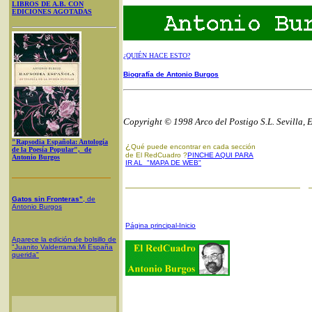
LIBROS DE A.B. CON
EDICIONES AGOTADAS
¿QUIÉN HACE ESTO?
Biografía de Antonio Burgos
Copyright © 1998 Arco del Postigo S.L. Sevilla, 
"Rapsodia Española: Antología
¿
Qué puede encontrar en cada sección
de la Poesía Popular", de
de El RedCuadro ?
PINCHE AQUI PARA
Antonio Burgos
IR AL "MAPA DE WEB"
Gatos sin Fronteras"
, de
Antonio Burgos
Página principal-Inicio
Aparece la edición de bolsillo de
"Juanito Valderrama:Mi España
querida"