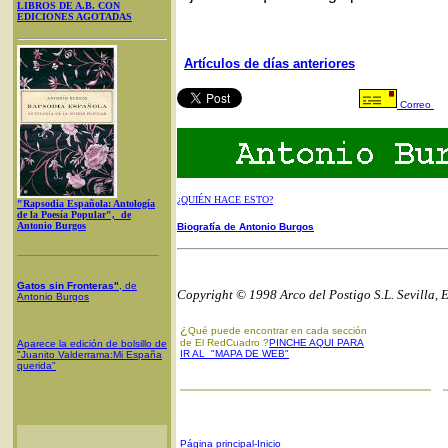
LIBROS DE A.B. CON
EDICIONES AGOTADAS
Artículos de días anteriores
Correo
¿QUIÉN HACE ESTO?
"Rapsodia Española: Antología
de la Poesía Popular", de
Antonio Burgos
Biografía de Antonio Burgos
Gatos sin Fronteras"
, de
Copyright © 1998 Arco del Postigo S.L. Sevilla, 
Antonio Burgos
¿
Qué puede encontrar en cada sección
de El RedCuadro ?
PINCHE AQUI PARA
Aparece la edición de bolsillo de
IR AL "MAPA DE WEB"
"Juanito Valderrama:Mi España
querida"
Página principal-Inicio