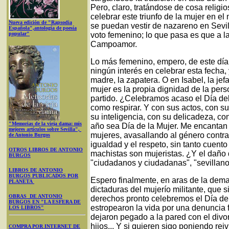
Pero, claro, tratándose de cosa religi
celebrar este triunfo de la mujer en 
Nueva edición de "Rapsodia
se puedan vestir de nazareno en Sevi
Española",antología de poesía
popular"
voto femenino; lo que pasa es que a la
Campoamor.
Lo más femenino, empero, de este día
ningún interés en celebrar esta fecha
madre, la zapatera. O en Isabel, la je
mujer es la propia dignidad de la pers
partido. ¿Celebramos acaso el Día de
como respirar. Y con sus actos, con su
su inteligencia, con su delicadeza, co
"Memorias de la vieja dama: mis
año sea Día de la Mujer. Me encantan 
mejores artículos sobre Sevilla",
mujeres, avasallando al género contra
de Antonio Burgos
igualdad y el respeto, sin tanto cuent
OTROS LIBROS DE ANTONIO
machistas son mujeristas. ¿Y el daño
BURGOS
"ciudadanos y ciudadanas", "sevillano
LIBROS DE ANTONIO
BURGOS PUBLICADOS POR
Espero finalmente, en aras de la dema
PLANETA
dictaduras del mujerío militante, que
OBRAS DE ANTONIO
derechos pronto celebremos el Día de
BURGOS EN "LA ESFERA DE
estropearon la vida por una denuncia f
LOS LIBROS"
dejaron pegado a la pared con el divor
hijos... Y si quieren sigo poniendo re
COMPRA POR INTERNET DE