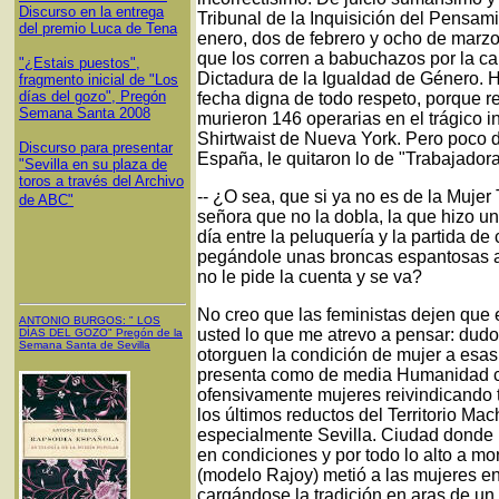
Discurso en la entrega
Tribunal de la Inquisición del Pensa
del premio Luca de Tena
enero, dos de febrero y ocho de marzo,
que los corren a babuchazos por la cal
"¿Estais puestos",
Dictadura de la Igualdad de Género. H
fragmento inicial de "Los
días del gozo", Pregón
fecha digna de todo respeto, porque r
Semana Santa 2008
murieron 146 operarias en el trágico i
Shirtwaist de Nueva York. Pero poco 
Discurso para presentar
España, le quitaron lo de "Trabajadora
"Sevilla en su plaza de
toros a través del Archivo
-- ¿O sea, que si ya no es de la Mujer
de ABC"
señora que no la dobla, la que hizo un
día entre la peluquería y la partida de
pegándole unas broncas espantosas a 
no le pide la cuenta y se va?
No creo que las feministas dejen que 
ANTONIO BURGOS
: "
LOS
usted lo que me atrevo a pensar: dudo
DÍAS DEL GOZO
"
Pregón de la
Semana Santa
de Sevilla
otorguen la condición de mujer a esas
presenta como de media Humanidad co
ofensivamente mujeres reivindicando 
los últimos reductos del Territorio M
especialmente Sevilla. Ciudad donde 
en condiciones y por todo lo alto a m
(modelo Rajoy) metió a las mujeres en
cargándose la tradición en aras de un 