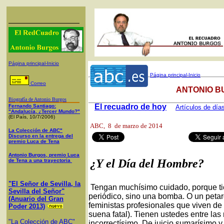
Página principal-Inicio
Página principal-Inicio
Correo
ANTONIO B
Biografía de Antonio Burgos
El recuadro de hoy
Fernando Santiago:
Artículos de día
"Andalucía, ¿Tercer Mundo?"
(El País, 10/7/2006)
ABC
, 8 de marzo de 2014
La Colección de ABC"
Discurso en la entrega del
premio Luca de Tena
Antonio Burgos, premio Luca
¿Y el Día del Hombre?
de Tena a una trayectoria
"El Señor de Sevilla, la
Tengan muchísimo cuidado, porque tie
Sevilla del Señor"
periódico, sino una bomba. O un petard
(Anuario del Gran
feministas profesionales que viven de
Poder 2013)
suena fatal). Tienen ustedes entre las
"La Colección de ABC"
incorrectísimo. De juicio sumarísimo 