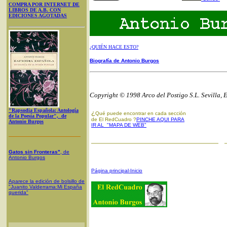
COMPRA POR INTERNET DE
LIBROS DE A.B. CON
EDICIONES AGOTADAS
¿QUIÉN HACE ESTO?
Biografía de Antonio Burgos
Copyright © 1998 Arco del Postigo S.L. Sevilla, 
"Rapsodia Española: Antología
¿
Qué puede encontrar en cada sección
de la Poesía Popular", de
de El RedCuadro ?
PINCHE AQUI PARA
Antonio Burgos
IR AL "MAPA DE WEB"
Gatos sin Fronteras"
, de
Antonio Burgos
Página principal-Inicio
Aparece la edición de bolsillo de
"Juanito Valderrama:Mi España
querida"