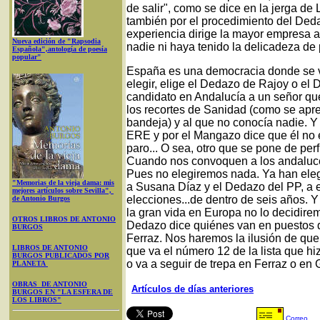
de salir", como se dice en la jerga d
también por el procedimiento del Deda
experiencia dirige la mayor empresa 
Nueva edición de "Rapsodia
nadie ni haya tenido la delicadeza de 
Española",antología de poesía
popular"
España es una democracia donde se vota
elegir, elige el Dedazo de Rajoy o el
candidato en Andalucía a un señor qu
los recortes de Sanidad (como se apre
bandeja) y al que no conocía nadie. Y
ERE y por el Mangazo dice que él no e
paro... O sea, otro que se pone de per
Cuando nos convoquen a los andaluce
Pues no elegiremos nada. Ya han ele
"Memorias de la vieja dama: mis
a Susana Díaz y el Dedazo del PP, a e
mejores artículos sobre Sevilla",
elecciones...de dentro de seis años. 
de Antonio Burgos
la gran vida en Europa no lo decidire
OTROS LIBROS DE ANTONIO
Dedazo dice quiénes van en puestos de
BURGOS
Ferraz. Nos haremos la ilusión de que
LIBROS DE ANTONIO
que va el número 12 de la lista que 
BURGOS PUBLICADOS POR
o va a seguir de trepa en Ferraz o en
PLANETA
OBRAS DE ANTONIO
Artículos de días anteriores
BURGOS EN "LA ESFERA DE
LOS LIBROS"
Correo