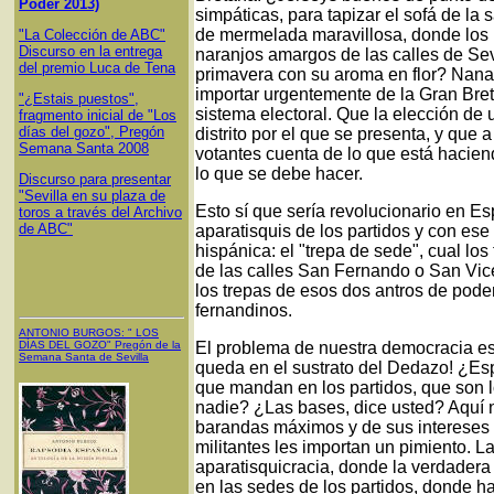
Poder 2013)
simpáticas, para tapizar el sofá de la
de mermelada maravillosa, donde los i
"La Colección de ABC"
Discurso en la entrega
naranjos amargos de las calles de Sevi
del premio Luca de Tena
primavera con su aroma en flor? Nana
importar urgentemente de la Gran Bre
"¿Estais puestos",
sistema electoral. Que la elección de
fragmento inicial de "Los
días del gozo", Pregón
distrito por el que se presenta, y que a
Semana Santa 2008
votantes cuenta de lo que está hacien
lo que se debe hacer.
Discurso para presentar
"Sevilla en su plaza de
Esto sí que sería revolucionario en Es
toros a través del Archivo
de ABC"
aparatisquis de los partidos y con e
hispánica: el "trepa de sede", cual los
de las calles San Fernando o San Vice
los trepas de esos dos antros de pode
fernandinos.
ANTONIO BURGOS
: "
LOS
DÍAS DEL GOZO
"
Pregón de la
El problema de nuestra democracia es
Semana Santa
de Sevilla
queda en el sustrato del Dedazo! ¿Es
que mandan en los partidos, que son l
nadie? ¿Las bases, dice usted? Aquí 
barandas máximos y de sus intereses p
militantes les importan un pimiento. L
aparatisquicracia, donde la verdadera 
en las sedes de los partidos, donde ha