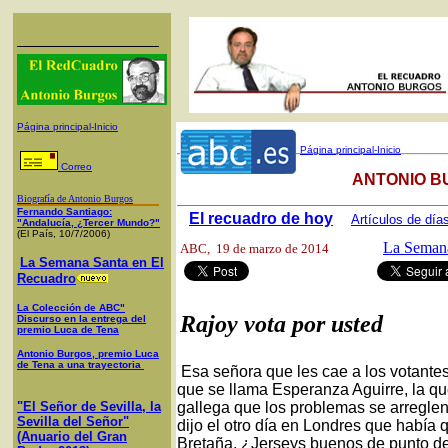
Página principal-Inicio
Página principal-Inicio
Correo
ANTONIO B
Biografía de Antonio Burgos
Fernando Santiago:
El recuadro de hoy
Artículos de día
"Andalucía, ¿Tercer Mundo?"
(El País, 10/7/2006)
La Semana
ABC
, 19 de marzo de 2014
La Semana Santa en El
Recuadro
La Colección de ABC"
Rajoy vota por usted
Discurso en la entrega del
premio Luca de Tena
Antonio Burgos, premio Luca
de Tena a una trayectoria
Esa señora que les cae a los votantes
que se llama Esperanza Aguirre, la qu
"El Señor de Sevilla, la
gallega que los problemas se arreglen
Sevilla del Señor"
dijo el otro día en Londres que había
(Anuario del Gran
Bretaña. ¿Jerseys buenos de punto de