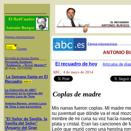
Página principal-Inicio
Página principal-Inicio
Correo
ANTONIO B
Biografía de Antonio Burgos
Fernando Santiago:
El recuadro de hoy
Artículos de día
"Andalucía, ¿Tercer Mundo?"
(El País, 10/7/2006)
ABC
, 4 de mayo de 2014
La Semana Santa en El
Recuadro
La Colección de ABC"
Coplas de madre
Discurso en la entrega del
premio Luca de Tena
Antonio Burgos, premio Luca
de Tena a una trayectoria
Mis nanas fueron coplas. Mi madre me
su juventud que dónde va el real mozo
mimbre de mi cuna su voz hacía naveg
"El Señor de Sevilla, la
Sevilla del Señor"
plata y cristal. Eran las canciones d
(Anuario del Gran
León que murió como una heroína romá