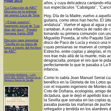
Poder 2013)
años, y cuya delicadeza cantando ell
sus espectáculos "Cabalgata", "Cancio
"La Colección de ABC"
Discurso en la entrega
del premio Luca de Tena
Hoy, Día de la Madre, vuelvo a aquell
guitarra, como otros han hecho. El úl
"¿Estais puestos",
andaluza". Vuelve el agua al agua y vu
fragmento inicial de "Los
cantaban. A una infancia de radio de 
días del gozo", Pregón
Semana Santa 2008
tomando su primera comunión con una
Miguelito Poveda, al niño Paquito Sá
Discurso para presentar
disco de Paco de Lucía y evoco una in
"Sevilla en su plaza de
cuyas persianas se mueven al compás 
toros a través del Archivo
Estrecho, entre coplas y alegrías, el
de ABC"
nos trae más allá de la muerte, más ac
desgraciaíta, porque el oro que le pida
perfectamente lo que le pasaba a La 
infancia.
ANTONIO BURGOS
: "
LOS
Como lo sabía Joan Manuel Serrat cuan
DÍAS DEL GOZO
"
Pregón de la
Semana Santa
de Sevilla
benéfico en la Glorieta de los Lotos 
con el inquieto ingeniero de Montes do
Coto de Doñana, ecologista, amigo de 
dictadura, que le dejó el apellido tras 
la Sevilla que sonaba en las coplas q
pasaba puesta las mañanas de puchero
refregador y tendida en los alambres d