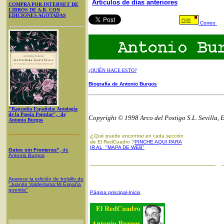
Artículos de días anteriores
COMPRA POR INTERNET DE
LIBROS DE A.B. CON
EDICIONES AGOTADAS
Correo
¿QUIÉN HACE ESTO?
Biografía de Antonio Burgos
"Rapsodia Española: Antología
de la Poesía Popular", de
Copyright © 1998 Arco del Postigo S.L. Sevilla, 
Antonio Burgos
¿
Qué puede encontrar en cada sección
de El RedCuadro ?
PINCHE AQUI PARA
IR AL "MAPA DE WEB"
Gatos sin Fronteras"
, de
Antonio Burgos
Aparece la edición de bolsillo de
"Juanito Valderrama:Mi España
querida"
Página principal-Inicio