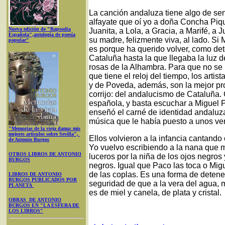
La canción andaluza tiene algo de se
alfayate que oí yo a doña Concha Pique
Nueva edición de "Rapsodia
Juanita, a Lola, a Gracia, a Marifé, a
Española",antología de poesía
su madre, felizmente viva, al lado. S
popular"
es porque ha querido volver, como det
Cataluña hasta la que llegaba la luz de
rosas de la Alhambra. Para que no se
que tiene el reloj del tiempo, los arti
y de Poveda, además, son la mejor pro
corrijo: del andalucismo de Cataluña.
española, y basta escuchar a Miguel 
enseñó el carné de identidad andaluza 
música que le había puesto a unos v
"Memorias de la vieja dama: mis
mejores artículos sobre Sevilla",
Ellos volvieron a la infancia cantand
de Antonio Burgos
Yo vuelvo escribiendo a la nana que 
OTROS LIBROS DE ANTONIO
luceros por la niña de los ojos negros 
BURGOS
negros. Igual que Paco las toca o Migu
de las coplas. Es una forma de detener
LIBROS DE ANTONIO
BURGOS PUBLICADOS POR
seguridad de que a la vera del agua,
PLANETA
es de miel y canela, de plata y cristal.
OBRAS DE ANTONIO
BURGOS EN "LA ESFERA DE
LOS LIBROS"