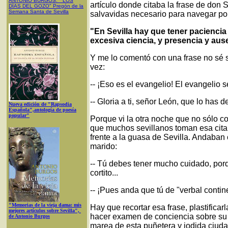
ANTONIO BURGOS
: "
LOS
artículo donde citaba la frase de don
DÍAS DEL GOZO
"
Pregón de la
Semana Santa
de Sevilla
salvavidas necesario para navegar por
"En Sevilla hay que tener paciencia
excesiva ciencia, y presencia y au
Y me lo comentó con una frase no sé si
vez:
-- ¡Eso es el evangelio! El evangelio
-- Gloria a ti, señor León, que lo has d
Nueva edición de "Rapsodia
Española",antología de poesía
popular"
Porque vi la otra noche que no sólo 
que muchos sevillanos toman esa cita 
frente a la guasa de Sevilla. Andaban
marido:
-- Tú debes tener mucho cuidado, por
cortito...
-- ¡Pues anda que tú de "verbal contine
"Memorias de la vieja dama: mis
Hay que recortar esa frase, plastificarla
mejores artículos sobre Sevilla",
hacer examen de conciencia sobre su 
de Antonio Burgos
marea de esta puñetera y jodida ciuda