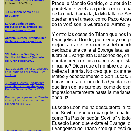
Prado, o Manolo Garrido, el autor de l
(El País, 10/7/2006)
por delante, vuelvo a pedir, como la h
La Semana Santa en El
de la ciudad amada, la Medalla de Sev
Recuadro
quedan en el tintero, como Paco Arca
La Colección de ABC"
de la Velá son la Guarda del Arrabal 
Discurso en la entrega del
premio Luca de Tena
Y entre las cosas de Triana que nos in
Antonio Burgos, premio Luca
Evangelista. Donde, por cierto y con 
de Tena a una trayectoria
mejor cahiz de tierra rociera del mundo:
dedicada una calle al Evangelista, así 
"El Señor de Sevilla, la
fuera al Evangelista Desconocido, e
Sevilla del Señor" (Anuario
quedar bien con los cuatro evangelist
del Gran Poder 2013)
ninguno? Dicen que el nombre de la c
"La Colección de ABC" Discurso
belleza literaria. No creo que los tria
en la entrega del premio Luca
de Tena
Mateo y especialmente a San Lucas. 
Lucas no era un toro de La Quinta, s
"¿Estais puestos", fragmento
inicial de "Los días del gozo",
que tiran de las carretas, como de esa
Pregón Semana Santa 2008
impresionantemente hasta la marisma e
andaluz.
Discurso para presentar "Sevilla
en su plaza de toros a través
del Archivo de ABC"
Eusebio León me ha descubierto la raz
que Sevilla tiene un evangelista part
como "la Pasión según Sevilla" y todo 
Eusebio León que existe el Evangelio
Evangelista de Triana creo que está de