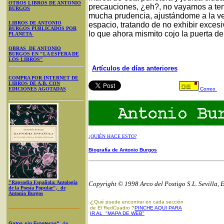
OTROS LIBROS DE ANTONIO
precauciones, ¿eh?, no vayamos a ten
BURGOS
mucha prudencia, ajustándome a la ve
LIBROS DE ANTONIO
espacio, tratando de no exhibir exces
BURGOS PUBLICADOS POR
lo que ahora mismito cojo la puerta d
PLANETA
OBRAS DE ANTONIO
BURGOS EN "LA ESFERA DE
LOS LIBROS"
Artículos de días anteriores
COMPRA POR INTERNET DE
LIBROS DE A.B. CON
EDICIONES AGOTADAS
Correo
¿QUIÉN HACE ESTO?
Biografía de Antonio Burgos
"Rapsodia Española: Antología
Copyright © 1998 Arco del Postigo S.L. Sevilla, 
de la Poesía Popular", de
Antonio Burgos
¿
Qué puede encontrar en cada sección
de El RedCuadro ?
PINCHE AQUI PARA
IR AL "MAPA DE WEB"
Gatos sin Fronteras"
, de