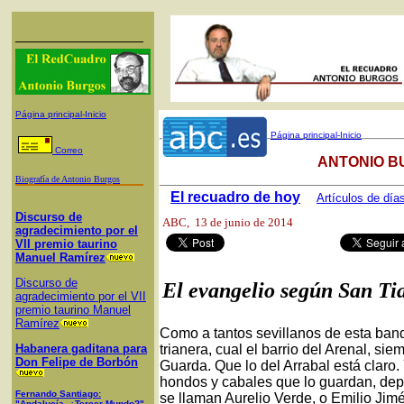
Página principal-Inicio
Página principal-Inicio
Correo
ANTONIO B
Biografía de Antonio Burgos
El recuadro de hoy
Artículos de día
Discurso de
ABC
, 13 de junio de 2014
agradecimiento por el
VII premio taurino
Manuel Ramírez
Discurso de
El evangelio según San T
agradecimiento por el VII
premio taurino Manuel
Ramírez
Como a tantos sevillanos de esta ban
Habanera gaditana para
trianera, cual el barrio del Arenal, si
Don Felipe de Borbón
Guarda. Que lo del Arrabal está claro. 
hondos y cabales que lo guardan, depos
Fernando Santiago:
se llaman Aurelio Verde, o Emilio Ji
"Andalucía, ¿Tercer Mundo?"