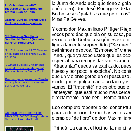
la Junta de Andalucía que tiene a gala
La Colección de ABC"
qué orden): don José Rodríguez de l
Discurso en la entrega del
premio Luca de Tena
Borbolla sus "palabras que perdimos":
Mirar Pá Gelves.
Antonio Burgos, premio Luca
de Tena a una trayectoria
Y como don Maximiliano Pflüger Riejo
voces perdidas que oía en su casa, po
"El Señor de Sevilla, la
recuerdo de Borbolla según este comu
Sevilla del Señor" (Anuario
del Gran Poder 2013)
figuradamente sorprendido ("Se quedó 
definimos nosotros. "Esmorecío" vie
"La Colección de ABC" Discurso
en la entrega del premio Luca
"And.", que ya sabe usted que los ac
de Tena
especial para recoger las voces andalu
"¿Estais puestos", fragmento
"Atragantar" queda ya explicado, pues
inicial de "Los días del gozo",
hueso y por poco la espicha". No confun
Pregón Semana Santa 2008
que un violento golpe en el pescuezo 
Discurso para presentar "Sevilla
modo que el pulgar cae a un lado y el 
en su plaza de toros a través
del Archivo de ABC"
vamos! El "trasantié" no es otro que el 
"anteayer" que está mucho más cerca de
directamente "ante heri": Roma pura de
Ese completo repertorio del señor Pfl
para la definiciòn de muchas voces ar
ANTONIO BURGOS
: "
LOS
DÍAS DEL GOZO
"
Pregón de la
ejemplos "de libro" de don Maximilian
Semana Santa
de Sevilla
"Pringá: La carne, el tocino, la morcill