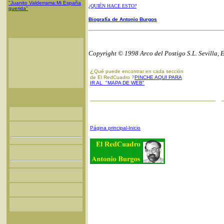
"Juanito Valderrama:Mi España
¿QUIÉN HACE ESTO?
querida"
Biografía de Antonio Burgos
Copyright © 1998 Arco del Postigo S.L. Sevilla, 
¿
Qué puede encontrar en cada sección
de El RedCuadro ?
PINCHE AQUI PARA
IR AL "MAPA DE WEB"
Página principal-Inicio