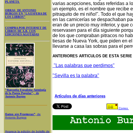
PLANETA
varias acepciones, todas referidas a l
un ejemplo, es el nombre que recibe el
OBRAS DE ANTONIO
pitraquito de mi niño!". Todo el que h
BURGOS EN "LA ESFERA DE
LOS LIBROS"
en las carnicerías se despachaban paq
eran de un precio muy inferior, y que 
COMPRA POR INTERNET DE
reservasen para el día siguiente porq
LIBROS DE A.B. CON
EDICIONES AGOTADAS
de los que compraban pitracos no hab
tiesas de Nueva York, que piden en e
llevarse a casa las sobras para el perr
ANTERIORES ARTICULOS DE ESTA SERIE
"Las palabras que perdimos"
"Sevilla es la palabra"
"Rapsodia Española: Antología
de la Poesía Popular", de
Artículos de días anteriores
Antonio Burgos
Correo
Gatos sin Fronteras"
, de
Antonio Burgos
Aparece la edición de bolsillo de