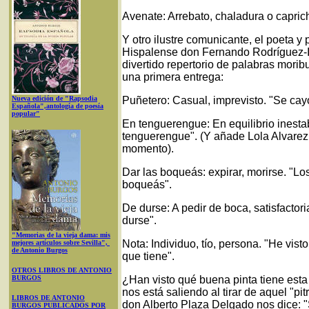
Avenate: Arrebato, chaladura o caprich
Y otro ilustre comunicante, el poeta y
Hispalense don Fernando Rodríguez-
divertido repertorio de palabras mori
una primera entrega:
Nueva edición de "Rapsodia
Puñetero: Casual, imprevisto. "Se cay
Española",antología de poesía
popular"
En tenguerengue: En equilibrio inestab
tenguerengue". (Y añade Lola Alvarez
momento).
Dar las boqueás: expirar, morirse. "Lo
boqueás".
De durse: A pedir de boca, satisfactori
durse".
"Memorias de la vieja dama: mis
Nota: Individuo, tío, persona. "He vist
mejores artículos sobre Sevilla",
de Antonio Burgos
que tiene".
OTROS LIBROS DE ANTONIO
BURGOS
¿Han visto qué buena pinta tiene esta
nos está saliendo al tirar de aquel "pi
LIBROS DE ANTONIO
don Alberto Plaza Delgado nos dice: "S
BURGOS PUBLICADOS POR