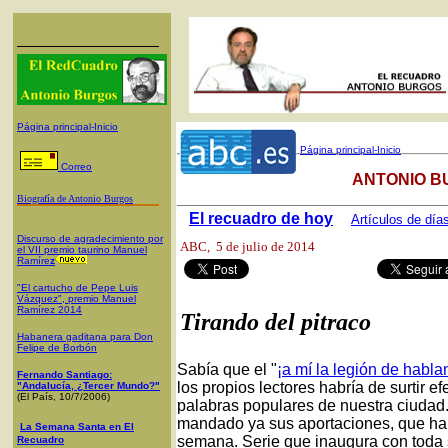
Página principal-Inicio
Página principal-Inicio
Correo
ANTONIO B
Biografía de Antonio Burgos
El recuadro de hoy
Artículos de día
Discurso de agradecimiento por
ABC
, 5 de julio de 2014
el VII premio taurino Manuel
Ramíre
z
"El cartucho de Pepe Luis
Vázquez", premio Manuel
Ramírez 2014
Tirando del pitraco
Habanera gaditana para Don
Felipe de Borbón
Sabía que el "
¡a mí la legión de habla
Fernando Santiago:
los propios lectores habría de surtir e
"Andalucía, ¿Tercer Mundo?"
(El País, 10/7/2006)
palabras populares de nuestra ciudad.
mandado ya sus aportaciones, que ha
La Semana Santa en El
semana. Serie que inaugura con toda
Recuadro