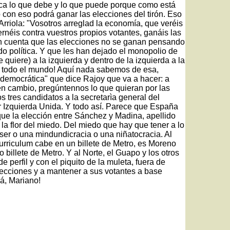
ca lo que debe y lo que puede porque como está
 con eso podrá ganar las elecciones del tirón. Eso
 Arriola: "Vosotros arreglad la economía, que veréis
éis contra vuestros propios votantes, ganáis las
n en cuenta que las elecciones no se ganan pensando
do política. Y que les han dejado el monopolio de
e quiere) a la izquierda y dentro de la izquierda a la
rda todo el mundo! Aquí nada sabemos de esa,
 democrática" que dice Rajoy que va a hacer: a
n cambio, pregúntennos lo que quieran por las
 tres candidatos a la secretarìa general del
r Izquierda Unida. Y todo así. Parece que España
que la elección entre Sánchez y Madina, apellido
 la flor del miedo. Del miedo que hay que tener a lo
er o una mindundicracia o una niñatocracia. Al
urriculum cabe en un billete de Metro, es Moreno
 billete de Metro. Y al Norte, el Guapo y los otros
e perfil y con el piquito de la muleta, fuera de
lecciones y a mantener a sus votantes a base
yá, Mariano!