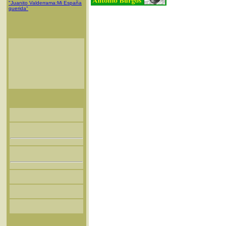
"Juanito Valderrama:Mi España
querida"