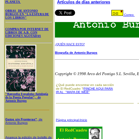
Artículos de días anteriores
PLANETA
OBRAS DE ANTONIO
BURGOS EN "LA ESFERA DE
Correo
LOS LIBROS"
COMPRA POR INTERNET DE
LIBROS DE A.B. CON
EDICIONES AGOTADAS
¿QUIÉN HACE ESTO?
Biografía de Antonio Burgos
Copyright © 1998 Arco del Postigo S.L. Sevilla, 
¿
Qué puede encontrar en cada sección
de El RedCuadro ?
PINCHE AQUI PARA
IR AL "MAPA DE WEB"
"Rapsodia Española: Antología
de la Poesía Popular", de
Antonio Burgos
Gatos sin Fronteras"
, de
Página principal-Inicio
Antonio Burgos
Aparece la edición de bolsillo de