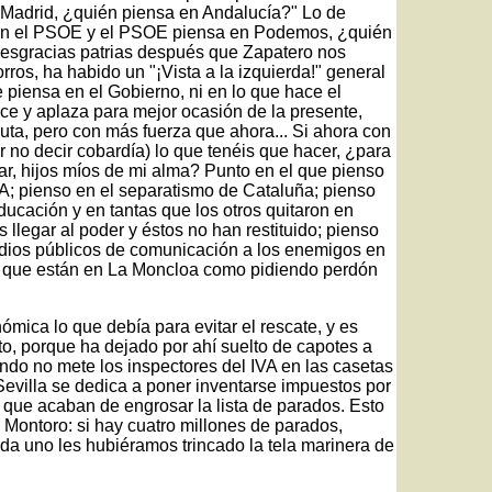
n Madrid, ¿quién piensa en Andalucía?" Lo de
a en el PSOE y el PSOE piensa en Podemos, ¿quién
desgracias patrias después que Zapatero nos
ros, ha habido un "¡Vista a la izquierda!" general
piensa en el Gobierno, ni en lo que hace el
ce y aplaza para mejor ocasión de la presente,
uta, pero con más fuerza que ahora... Si ahora con
 no decir cobardía) lo que tenéis que hacer, ¿para
jar, hijos míos de mi alma? Punto en el que pienso
A; pienso en el separatismo de Cataluña; pienso
ducación y en tantas que los otros quitaron en
llegar al poder y éstos no han restituido; pienso
medios públicos de comunicación a los enemigos en
s que están en La Moncloa como pidiendo perdón
mica lo que debía para evitar el rescate, y es
to, porque ha dejado por ahí suelto de capotes a
ando no mete los inspectores del IVA en las casetas
Sevilla se dedica a poner inventarse impuestos por
 que acaban de engrosar la lista de parados. Esto
 Montoro: si hay cuatro millones de parados,
da uno les hubiéramos trincado la tela marinera de