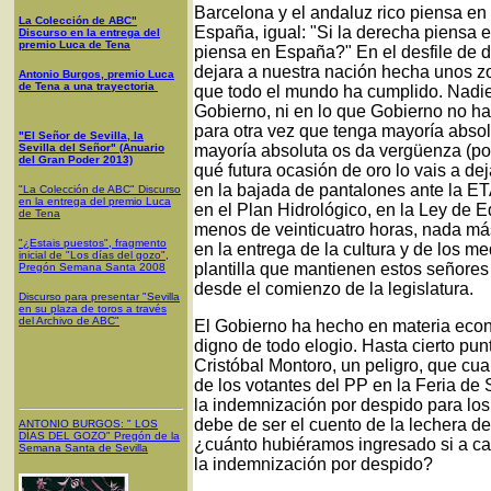
Barcelona y el andaluz rico piensa e
La Colección de ABC"
España, igual: "Si la derecha piens
Discurso en la entrega del
premio Luca de Tena
piensa en España?" En el desfile de 
dejara a nuestra nación hecha unos zor
Antonio Burgos, premio Luca
de Tena a una trayectoria
que todo el mundo ha cumplido. Nadie 
Gobierno, ni en lo que Gobierno no ha
para otra vez que tenga mayoría absol
"El Señor de Sevilla, la
Sevilla del Señor" (Anuario
mayoría absoluta os da vergüenza (por
del Gran Poder 2013)
qué futura ocasión de oro lo vais a de
en la bajada de pantalones ante la ET
"La Colección de ABC" Discurso
en la entrega del premio Luca
en el Plan Hidrológico, en la Ley de E
de Tena
menos de veinticuatro horas, nada más 
"¿Estais puestos", fragmento
en la entrega de la cultura y de los 
inicial de "Los días del gozo",
plantilla que mantienen estos señore
Pregón Semana Santa 2008
desde el comienzo de la legislatura.
Discurso para presentar "Sevilla
en su plaza de toros a través
del Archivo de ABC"
El Gobierno ha hecho en materia econó
digno de todo elogio. Hasta cierto pun
Cristóbal Montoro, un peligro, que cu
de los votantes del PP en la Feria de 
la indemnización por despido para los
debe de ser el cuento de la lechera de
ANTONIO BURGOS
: "
LOS
DÍAS DEL GOZO
"
Pregón de la
¿cuánto hubiéramos ingresado si a ca
Semana Santa
de Sevilla
la indemnización por despido?