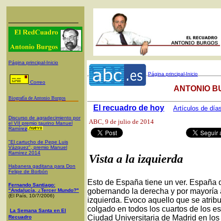
Página principal-Inicio
Página principal-Inicio
Correo
ANTONIO B
Biografía de Antonio Burgos
El recuadro de hoy
Artículos de día
Discurso de agradecimiento por
ABC
, 9 de julio de 2014
el VII premio taurino Manuel
Ramíre
z
"El cartucho de Pepe Luis
Vázquez", premio Manuel
Ramírez 2014
Vista a la izquierda
Habanera gaditana para Don
Felipe de Borbón
Esto de España tiene un ver. España 
Fernando Santiago:
gobernando la derecha y por mayoría 
"Andalucía, ¿Tercer Mundo?"
(El País, 10/7/2006)
izquierda. Evoco aquello que se atribu
colgado en todos los cuartos de los e
La Semana Santa en El
Ciudad Universitaria de Madrid en los
Recuadro