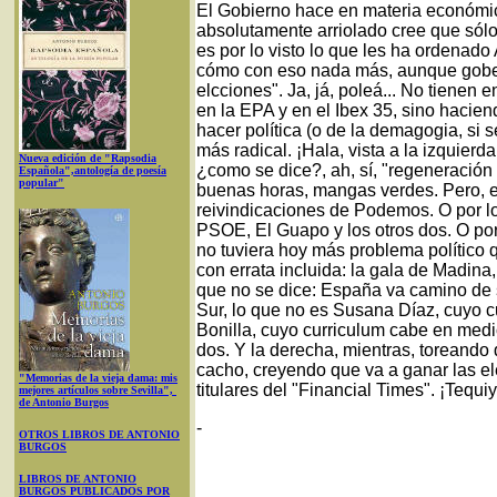
El Gobierno hace en materia económi
absolutamente arriolado cree que sólo
es por lo visto lo que les ha ordenado
cómo con eso nada más, aunque gobern
elcciones". Ja, já, poleá... No tiene
en la EPA y en el Ibex 35, sino hacien
hacer política (o de la demagogia, si s
más radical. ¡Hala, vista a la izquie
Nueva edición de "Rapsodia
¿como se dice?, ah, sí, "regeneración
Española",antología de poesía
popular"
buenas horas, mangas verdes. Pero, e
reivindicaciones de Podemos. O por los
PSOE, El Guapo y los otros dos. O po
no tuviera hoy más problema político 
con errata incluida: la gala de Madina,
que no se dice: España va camino de s
Sur, lo que no es Susana Díaz, cuyo c
Bonilla, cuyo curriculum cabe en medio
dos. Y la derecha, mientras, toreando d
cacho, creyendo que va a ganar las e
"Memorias de la vieja dama: mis
titulares del "Financial Times". ¡Tequi
mejores artículos sobre Sevilla",
de Antonio Burgos
-
OTROS LIBROS DE ANTONIO
BURGOS
LIBROS DE ANTONIO
BURGOS PUBLICADOS POR