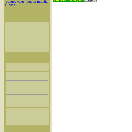
"Juanito Valderrama:Mi España
querida"