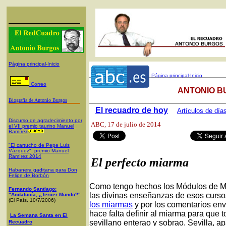
Página principal-Inicio
Página principal-Inicio
Correo
ANTONIO B
Biografía de Antonio Burgos
El recuadro de hoy
Artículos de día
Discurso de agradecimiento por
ABC
, 17 de julio de 2014
el VII premio taurino Manuel
Ramíre
z
"El cartucho de Pepe Luis
Vázquez", premio Manuel
Ramírez 2014
El perfecto miarma
Habanera gaditana para Don
Felipe de Borbón
Como tengo hechos los Módulos de Mia
Fernando Santiago:
las divinas enseñanzas de esos curso
"Andalucía, ¿Tercer Mundo?"
(El País, 10/7/2006)
los miarmas
y por los comentarios en
hace falta definir al miarma para que
La Semana Santa en El
sevillano enterao y sobrao. Sevilla, a
Recuadro