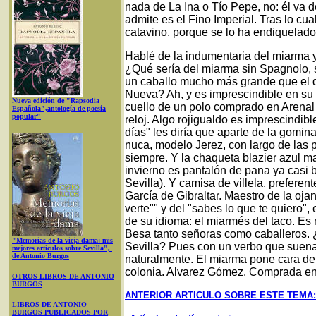
nada de La Ina o Tío Pepe, no: él va d
admite es el Fino Imperial. Tras lo cu
catavino, porque se lo ha endiquelado
Hablé de la indumentaria del miarma y
¿Qué sería del miarma sin Spagnolo, si
un caballo mucho más grande que el 
Nueva? Ah, y es imprescindible en su
Nueva edición de "Rapsodia
cuello de un polo comprado en Arenal de
Española",antología de poesía
popular"
reloj. Algo rojigualdo es imprescindib
días" les diría que aparte de la gomin
nuca, modelo Jerez, con largo de las 
siempre. Y la chaqueta blazier azul m
invierno es pantalón de pana ya casi b
Sevilla). Y camisa de villela, prefer
García de Gibraltar. Maestro de la oja
verte"" y del "sabes lo que te quiero",
de su idioma: el miarmés del taco. E
Besa tanto señoras como caballeros. 
"Memorias de la vieja dama: mis
Sevilla? Pues con un verbo que suena f
mejores artículos sobre Sevilla",
de Antonio Burgos
naturalmente. El miarma pone cara de
colonia. Alvarez Gómez. Comprada e
OTROS LIBROS DE ANTONIO
BURGOS
ANTERIOR ARTICULO SOBRE ESTE TEMA:
LIBROS DE ANTONIO
BURGOS PUBLICADOS POR