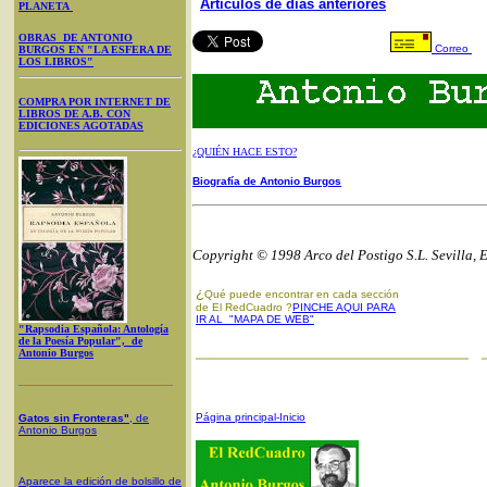
Artículos de días anteriores
PLANETA
OBRAS DE ANTONIO
Correo
BURGOS EN "LA ESFERA DE
LOS LIBROS"
COMPRA POR INTERNET DE
LIBROS DE A.B. CON
EDICIONES AGOTADAS
¿QUIÉN HACE ESTO?
Biografía de Antonio Burgos
Copyright © 1998 Arco del Postigo S.L. Sevilla, 
¿
Qué puede encontrar en cada sección
de El RedCuadro ?
PINCHE AQUI PARA
IR AL "MAPA DE WEB"
"Rapsodia Española: Antología
de la Poesía Popular", de
Antonio Burgos
Página principal-Inicio
Gatos sin Fronteras"
, de
Antonio Burgos
Aparece la edición de bolsillo de