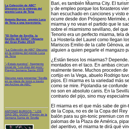
Bari, es también Miarma City. El turis
La Colección de ABC"
y de empleo porque los forasteros vi
Discurso en la entrega del
premio Luca de Tena
han escuchado en canciones y visto en 
ocurre desde don Próspero Merimèe, 
Antonio Burgos, premio Luca
de Tena a una trayectoria
miarma y no vean el partido que le sa
sobre el miarmismo sevillano, del que
Tenorio era un perfecto miarma, tela d
"El Señor de Sevilla, la
Sevilla del Señor" (Anuario
La Hostería del Laurel como llegan l
del Gran Poder 2013)
Mariscos Emilio de la calle Génova, arr
alguien a quien pegarle el mangazo p
"La Colección de ABC" Discurso
en la entrega del premio Luca
de Tena
¿Están tiesos los miarmas? Depende
"¿Estais puestos", fragmento
montados en el taco. En ambas circun
inicial de "Los días del gozo",
realmente tiene. Muchos proceden de 
Pregón Semana Santa 2008
cortijo en la Vega, abuelo Rodrigo tuv
Discurso para presentar "Sevilla
pijos. El miarma es la variedad más se
en su plaza de toros a través
del Archivo de ABC"
como se mire. Pijolandia se confunde
no son en absoluto canis. En la Sevill
contrario del pijo, sino muy especialm
El miarma es el que más sabe de gin-
de la Copa, no es de la Copa del Rey n
ANTONIO BURGOS
: "
LOS
DÍAS DEL GOZO
"
Pregón de la
balón para su gin-tonic premiun con m
Semana Santa
de Sevilla
palomas de la Plaza de América, pipas
del aperitivo, el miarma te dirá qué v